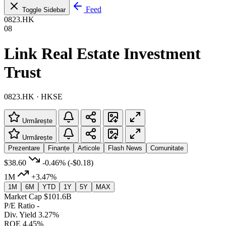
Feed
Toggle Sidebar
0823.HK
08
Link Real Estate Investment
Trust
0823.HK · HKSE
Urmărește
Urmărește
Prezentare
Finanțe
Articole
Flash News
Comunitate
$38.60
-0.46%
(-$0.18)
1M
+3.47%
1M
6M
YTD
1Y
5Y
MAX
Market Cap
$101.6B
P/E Ratio
-
Div. Yield
3.27%
ROE
4.45%