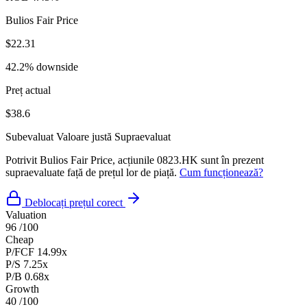
Bulios Fair Price
$22.31
42.2% downside
Preț actual
$38.6
Subevaluat
Valoare justă
Supraevaluat
Potrivit Bulios Fair Price, acțiunile 0823.HK sunt în prezent
supraevaluate față de prețul lor de piață.
Cum funcționează?
Deblocați prețul corect
Valuation
96
/100
Cheap
P/FCF
14.99x
P/S
7.25x
P/B
0.68x
Growth
40
/100