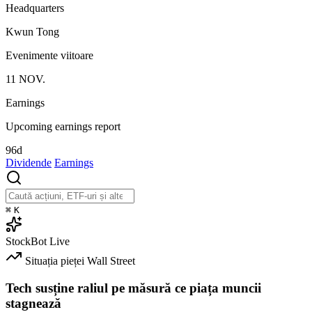
Headquarters
Kwun Tong
Evenimente viitoare
11
NOV.
Earnings
Upcoming earnings report
96d
Dividende
Earnings
⌘
K
StockBot
Live
Situația pieței
Wall Street
Tech susține raliul pe măsură ce piața muncii
stagnează