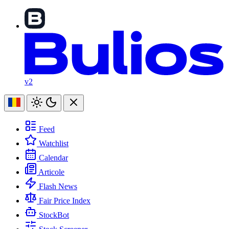
v2
Feed
Watchlist
Calendar
Articole
Flash News
Fair Price Index
StockBot