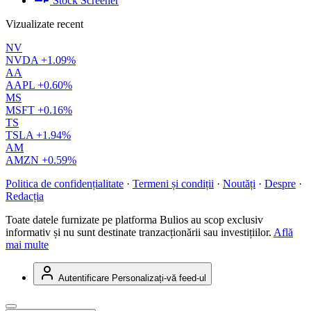
Stock Screener
Vizualizate recent
NV
NVDA
+1.09%
AA
AAPL
+0.60%
MS
MSFT
+0.16%
TS
TSLA
+1.94%
AM
AMZN
+0.59%
Politica de confidențialitate
·
Termeni și condiții
·
Noutăți
·
Despre
·
Redacția
Toate datele furnizate pe platforma Bulios au scop exclusiv
informativ și nu sunt destinate tranzacționării sau investițiilor.
Află
mai multe
Autentificare
Personalizați-vă feed-ul