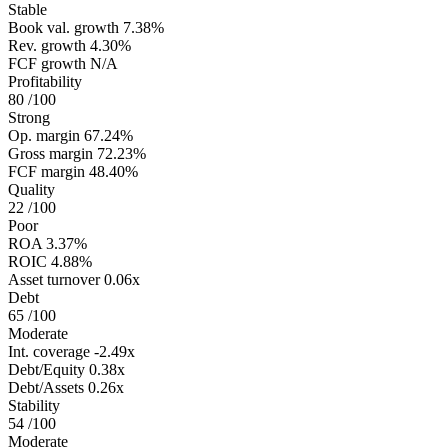
Stable
Book val. growth
7.38%
Rev. growth
4.30%
FCF growth
N/A
Profitability
80
/100
Strong
Op. margin
67.24%
Gross margin
72.23%
FCF margin
48.40%
Quality
22
/100
Poor
ROA
3.37%
ROIC
4.88%
Asset turnover
0.06x
Debt
65
/100
Moderate
Int. coverage
-2.49x
Debt/Equity
0.38x
Debt/Assets
0.26x
Stability
54
/100
Moderate