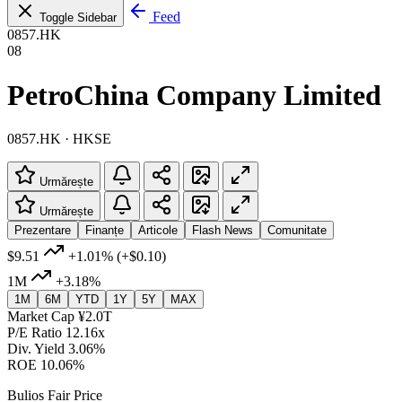
Feed
Toggle Sidebar
0857.HK
08
PetroChina Company Limited
0857.HK · HKSE
Urmărește
Urmărește
Prezentare
Finanțe
Articole
Flash News
Comunitate
$9.51
+1.01%
(+$0.10)
1M
+3.18%
1M
6M
YTD
1Y
5Y
MAX
Market Cap
¥2.0T
P/E Ratio
12.16x
Div. Yield
3.06%
ROE
10.06%
Bulios Fair Price