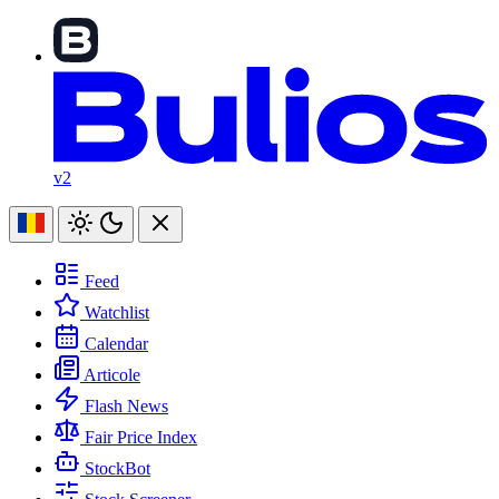
v2
Feed
Watchlist
Calendar
Articole
Flash News
Fair Price Index
StockBot