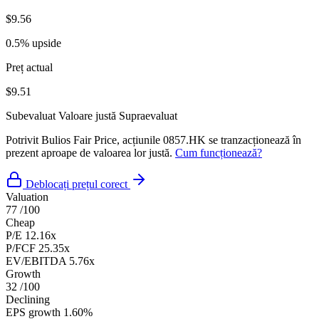
$9.56
0.5% upside
Preț actual
$9.51
Subevaluat
Valoare justă
Supraevaluat
Potrivit Bulios Fair Price, acțiunile 0857.HK se tranzacționează în
prezent aproape de valoarea lor justă.
Cum funcționează?
Deblocați prețul corect
Valuation
77
/100
Cheap
P/E
12.16x
P/FCF
25.35x
EV/EBITDA
5.76x
Growth
32
/100
Declining
EPS growth
1.60%