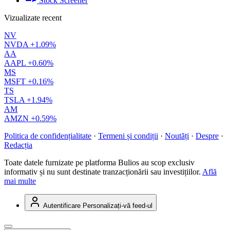
Stock Screener
Vizualizate recent
NV
NVDA
+1.09%
AA
AAPL
+0.60%
MS
MSFT
+0.16%
TS
TSLA
+1.94%
AM
AMZN
+0.59%
Politica de confidențialitate
·
Termeni și condiții
·
Noutăți
·
Despre
·
Redacția
Toate datele furnizate pe platforma Bulios au scop exclusiv
informativ și nu sunt destinate tranzacționării sau investițiilor.
Află
mai multe
Autentificare
Personalizați-vă feed-ul