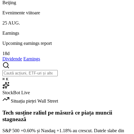
Beijing
Evenimente viitoare
25
AUG.
Earnings
Upcoming earnings report
18d
Dividende
Earnings
⌘
K
StockBot
Live
Situația pieței
Wall Street
Tech susține raliul pe măsură ce piața muncii
stagnează
S&P 500
+0.60%
și Nasdaq
+1.18%
au crescut. Datele slabe din