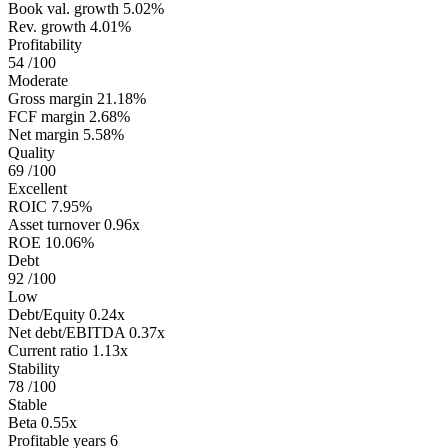
Book val. growth
5.02%
Rev. growth
4.01%
Profitability
54
/100
Moderate
Gross margin
21.18%
FCF margin
2.68%
Net margin
5.58%
Quality
69
/100
Excellent
ROIC
7.95%
Asset turnover
0.96x
ROE
10.06%
Debt
92
/100
Low
Debt/Equity
0.24x
Net debt/EBITDA
0.37x
Current ratio
1.13x
Stability
78
/100
Stable
Beta
0.55x
Profitable years
6