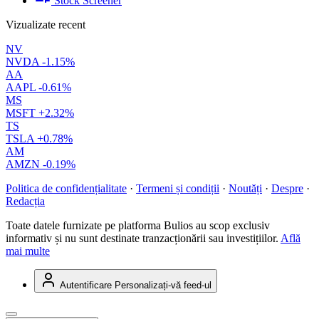
Stock Screener
Vizualizate recent
NV
NVDA
-1.15%
AA
AAPL
-0.61%
MS
MSFT
+2.32%
TS
TSLA
+0.78%
AM
AMZN
-0.19%
Politica de confidențialitate
·
Termeni și condiții
·
Noutăți
·
Despre
·
Redacția
Toate datele furnizate pe platforma Bulios au scop exclusiv
informativ și nu sunt destinate tranzacționării sau investițiilor.
Află
mai multe
Autentificare
Personalizați-vă feed-ul