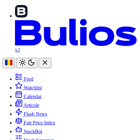
v2
Feed
Watchlist
Calendar
Articole
Flash News
Fair Price Index
StockBot