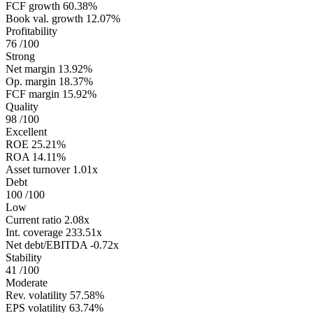
FCF growth
60.38%
Book val. growth
12.07%
Profitability
76
/100
Strong
Net margin
13.92%
Op. margin
18.37%
FCF margin
15.92%
Quality
98
/100
Excellent
ROE
25.21%
ROA
14.11%
Asset turnover
1.01x
Debt
100
/100
Low
Current ratio
2.08x
Int. coverage
233.51x
Net debt/EBITDA
-0.72x
Stability
41
/100
Moderate
Rev. volatility
57.58%
EPS volatility
63.74%