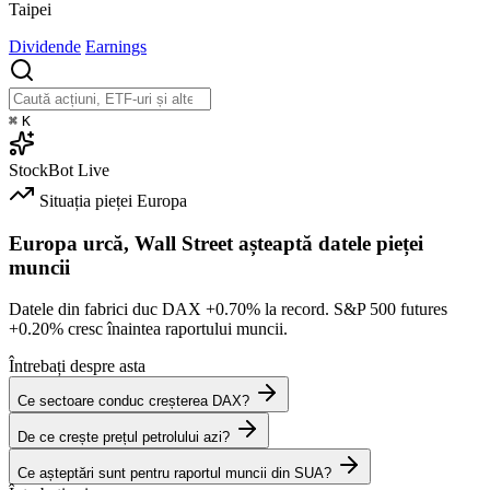
Taipei
Dividende
Earnings
⌘
K
StockBot
Live
Situația pieței
Europa
Europa urcă, Wall Street așteaptă datele pieței
muncii
Datele din fabrici duc DAX
+0.70%
la record. S&P 500 futures
+0.20%
cresc înaintea raportului muncii.
Întrebați despre asta
Ce sectoare conduc creșterea DAX?
De ce crește prețul petrolului azi?
Ce așteptări sunt pentru raportul muncii din SUA?