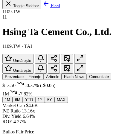
Feed
Toggle Sidebar
1109.TW
11
Hsing Ta Cement Co., Ltd.
1109.TW · TAI
Urmărește
Urmărește
Prezentare
Finanțe
Articole
Flash News
Comunitate
$13.50
-0.37%
(-$0.05)
1M
-7.82%
1M
6M
YTD
1Y
5Y
MAX
Market Cap
$4.6B
P/E Ratio
13.16x
Div. Yield
6.64%
ROE
4.27%
Bulios Fair Price