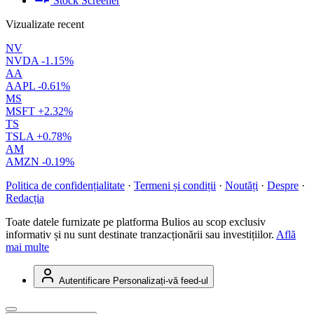
Stock Screener
Vizualizate recent
NV
NVDA
-1.15%
AA
AAPL
-0.61%
MS
MSFT
+2.32%
TS
TSLA
+0.78%
AM
AMZN
-0.19%
Politica de confidențialitate
·
Termeni și condiții
·
Noutăți
·
Despre
·
Redacția
Toate datele furnizate pe platforma Bulios au scop exclusiv
informativ și nu sunt destinate tranzacționării sau investițiilor.
Află
mai multe
Autentificare
Personalizați-vă feed-ul