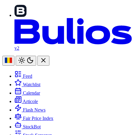
v2
Feed
Watchlist
Calendar
Articole
Flash News
Fair Price Index
StockBot