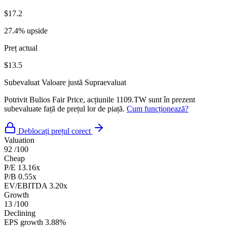
$17.2
27.4% upside
Preț actual
$13.5
Subevaluat
Valoare justă
Supraevaluat
Potrivit Bulios Fair Price, acțiunile 1109.TW sunt în prezent
subevaluate față de prețul lor de piață.
Cum funcționează?
Deblocați prețul corect
Valuation
92
/100
Cheap
P/E
13.16x
P/B
0.55x
EV/EBITDA
3.20x
Growth
13
/100
Declining
EPS growth
3.88%