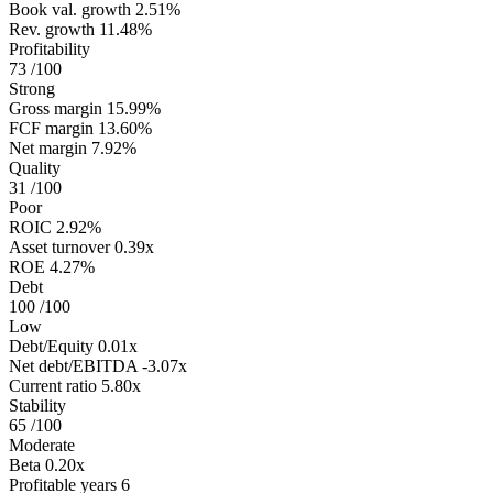
Book val. growth
2.51%
Rev. growth
11.48%
Profitability
73
/100
Strong
Gross margin
15.99%
FCF margin
13.60%
Net margin
7.92%
Quality
31
/100
Poor
ROIC
2.92%
Asset turnover
0.39x
ROE
4.27%
Debt
100
/100
Low
Debt/Equity
0.01x
Net debt/EBITDA
-3.07x
Current ratio
5.80x
Stability
65
/100
Moderate
Beta
0.20x
Profitable years
6