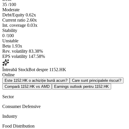
35
/100
Moderate
Debt/Equity
0.62x
Current ratio
2.60x
Int. coverage
0.03x
Stability
0
/100
Unstable
Beta
1.93x
Rev. volatility
83.38%
EPS volatility
147.58%
Întreabă StockBot despre 1152.HK
Online
Este 1152.HK o achiziție bună acum?
Care sunt principalele riscuri?
Compară 1152.HK vs AMD
Earnings outlook pentru 1152.HK
Sector
Consumer Defensive
Industry
Food Distribution