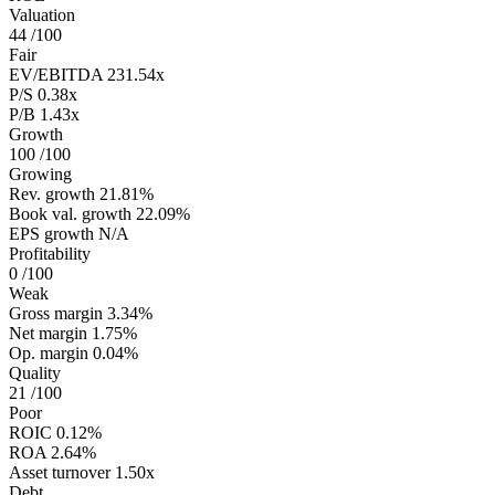
Valuation
44
/100
Fair
EV/EBITDA
231.54x
P/S
0.38x
P/B
1.43x
Growth
100
/100
Growing
Rev. growth
21.81%
Book val. growth
22.09%
EPS growth
N/A
Profitability
0
/100
Weak
Gross margin
3.34%
Net margin
1.75%
Op. margin
0.04%
Quality
21
/100
Poor
ROIC
0.12%
ROA
2.64%
Asset turnover
1.50x
Debt