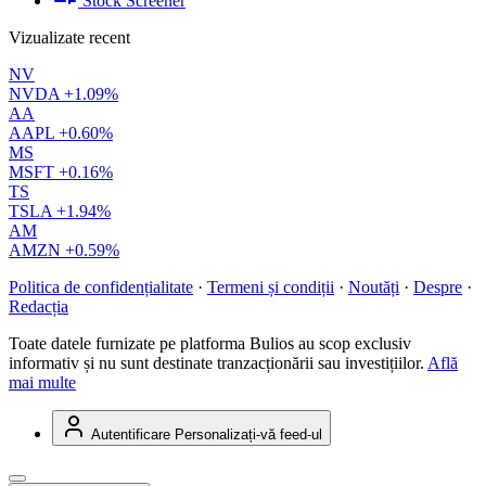
Stock Screener
Vizualizate recent
NV
NVDA
+1.09%
AA
AAPL
+0.60%
MS
MSFT
+0.16%
TS
TSLA
+1.94%
AM
AMZN
+0.59%
Politica de confidențialitate
·
Termeni și condiții
·
Noutăți
·
Despre
·
Redacția
Toate datele furnizate pe platforma Bulios au scop exclusiv
informativ și nu sunt destinate tranzacționării sau investițiilor.
Află
mai multe
Autentificare
Personalizați-vă feed-ul