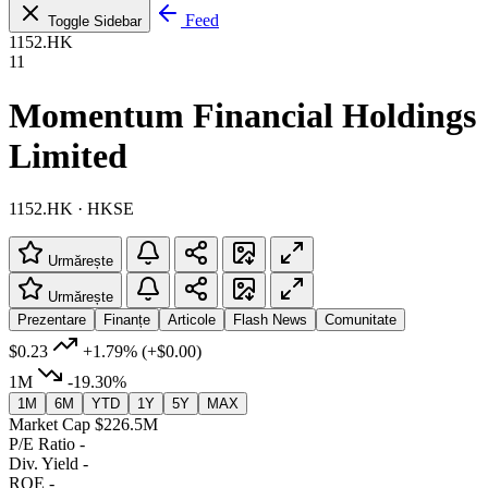
Feed
Toggle Sidebar
1152.HK
11
Momentum Financial Holdings
Limited
1152.HK · HKSE
Urmărește
Urmărește
Prezentare
Finanțe
Articole
Flash News
Comunitate
$0.23
+1.79%
(+$0.00)
1M
-19.30%
1M
6M
YTD
1Y
5Y
MAX
Market Cap
$226.5M
P/E Ratio
-
Div. Yield
-
ROE
-