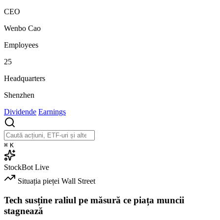
CEO
Wenbo Cao
Employees
25
Headquarters
Shenzhen
Dividende
Earnings
⌘
K
StockBot
Live
Situația pieței
Wall Street
Tech susține raliul pe măsură ce piața muncii
stagnează