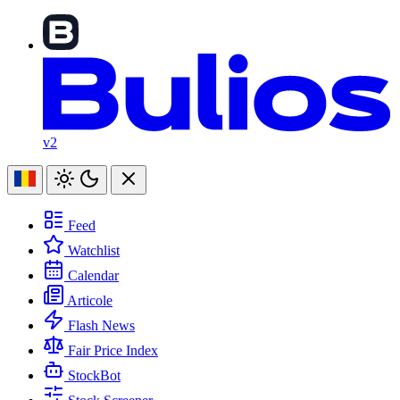
v2
Feed
Watchlist
Calendar
Articole
Flash News
Fair Price Index
StockBot