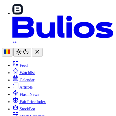
v2
Feed
Watchlist
Calendar
Articole
Flash News
Fair Price Index
StockBot