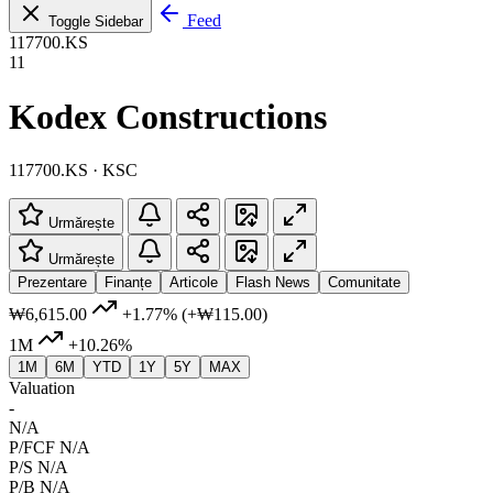
Feed
Toggle Sidebar
117700.KS
11
Kodex Constructions
117700.KS · KSC
Urmărește
Urmărește
Prezentare
Finanțe
Articole
Flash News
Comunitate
₩6,615.00
+1.77%
(+₩115.00)
1M
+10.26%
1M
6M
YTD
1Y
5Y
MAX
Valuation
-
N/A
P/FCF
N/A
P/S
N/A
P/B
N/A