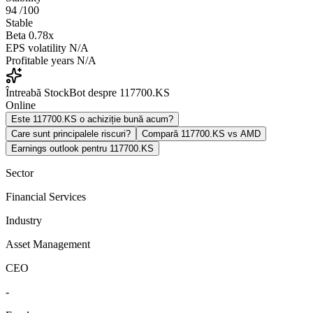
94
/100
Stable
Beta
0.78x
EPS volatility
N/A
Profitable years
N/A
Întreabă StockBot despre 117700.KS
Online
Este 117700.KS o achiziție bună acum?
Care sunt principalele riscuri?
Compară 117700.KS vs AMD
Earnings outlook pentru 117700.KS
Sector
Financial Services
Industry
Asset Management
CEO
-