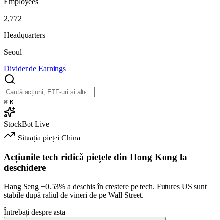
Employees
2,772
Headquarters
Seoul
Dividende
Earnings
⌘
K
StockBot
Live
Situația pieței
China
Acțiunile tech ridică piețele din Hong Kong la
deschidere
Hang Seng
+0.53%
a deschis în creștere pe tech. Futures US sunt
stabile după raliul de vineri de pe Wall Street.
Întrebați despre asta