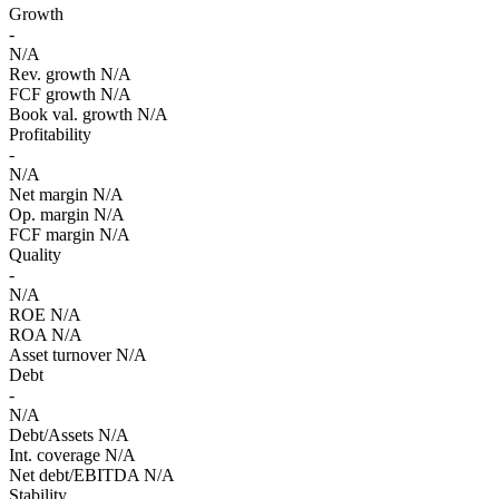
Growth
-
N/A
Rev. growth
N/A
FCF growth
N/A
Book val. growth
N/A
Profitability
-
N/A
Net margin
N/A
Op. margin
N/A
FCF margin
N/A
Quality
-
N/A
ROE
N/A
ROA
N/A
Asset turnover
N/A
Debt
-
N/A
Debt/Assets
N/A
Int. coverage
N/A
Net debt/EBITDA
N/A
Stability