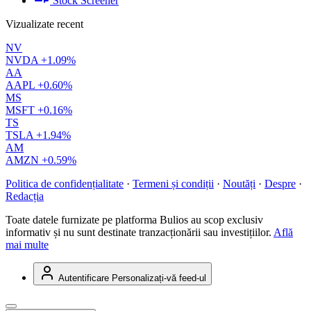
Stock Screener
Vizualizate recent
NV
NVDA
+1.09%
AA
AAPL
+0.60%
MS
MSFT
+0.16%
TS
TSLA
+1.94%
AM
AMZN
+0.59%
Politica de confidențialitate
·
Termeni și condiții
·
Noutăți
·
Despre
·
Redacția
Toate datele furnizate pe platforma Bulios au scop exclusiv
informativ și nu sunt destinate tranzacționării sau investițiilor.
Află
mai multe
Autentificare
Personalizați-vă feed-ul