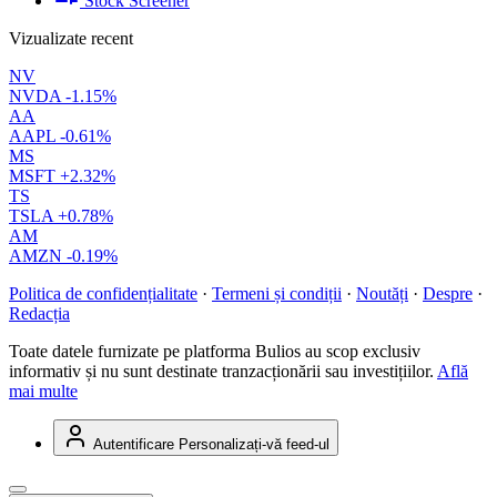
Stock Screener
Vizualizate recent
NV
NVDA
-1.15%
AA
AAPL
-0.61%
MS
MSFT
+2.32%
TS
TSLA
+0.78%
AM
AMZN
-0.19%
Politica de confidențialitate
·
Termeni și condiții
·
Noutăți
·
Despre
·
Redacția
Toate datele furnizate pe platforma Bulios au scop exclusiv
informativ și nu sunt destinate tranzacționării sau investițiilor.
Află
mai multe
Autentificare
Personalizați-vă feed-ul