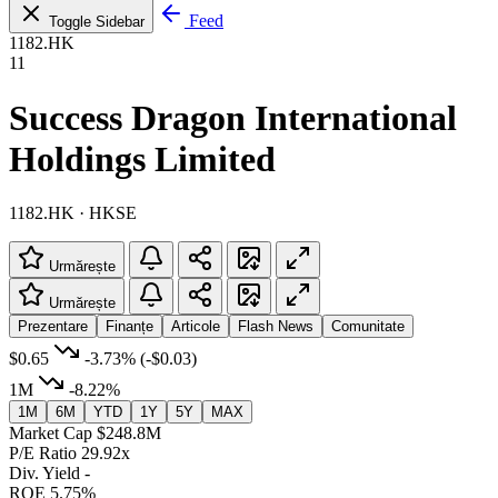
Feed
Toggle Sidebar
1182.HK
11
Success Dragon International
Holdings Limited
1182.HK · HKSE
Urmărește
Urmărește
Prezentare
Finanțe
Articole
Flash News
Comunitate
$0.65
-3.73%
(-$0.03)
1M
-8.22%
1M
6M
YTD
1Y
5Y
MAX
Market Cap
$248.8M
P/E Ratio
29.92x
Div. Yield
-
ROE
5.75%