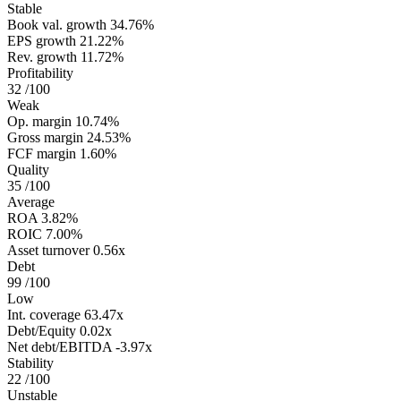
Stable
Book val. growth
34.76%
EPS growth
21.22%
Rev. growth
11.72%
Profitability
32
/100
Weak
Op. margin
10.74%
Gross margin
24.53%
FCF margin
1.60%
Quality
35
/100
Average
ROA
3.82%
ROIC
7.00%
Asset turnover
0.56x
Debt
99
/100
Low
Int. coverage
63.47x
Debt/Equity
0.02x
Net debt/EBITDA
-3.97x
Stability
22
/100
Unstable