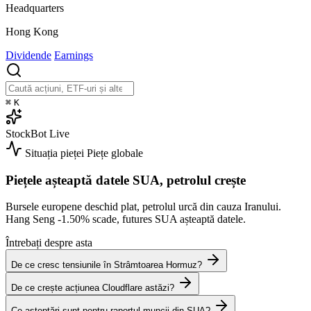
Headquarters
Hong Kong
Dividende
Earnings
⌘
K
StockBot
Live
Situația pieței
Piețe globale
Piețele așteaptă datele SUA, petrolul crește
Bursele europene deschid plat, petrolul urcă din cauza Iranului.
Hang Seng
-1.50%
scade, futures SUA așteaptă datele.
Întrebați despre asta
De ce cresc tensiunile în Strâmtoarea Hormuz?
De ce crește acțiunea Cloudflare astăzi?
Ce așteptări sunt pentru raportul muncii din SUA?