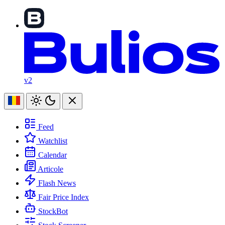
v2
Feed
Watchlist
Calendar
Articole
Flash News
Fair Price Index
StockBot