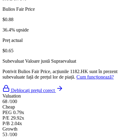
Bulios Fair Price
$0.88
36.4% upside
Preț actual
$0.65
Subevaluat
Valoare justă
Supraevaluat
Potrivit Bulios Fair Price, acțiunile 1182.HK sunt în prezent
subevaluate față de prețul lor de piață.
Cum funcționează?
Deblocați prețul corect
Valuation
68
/100
Cheap
PEG
0.79x
P/E
29.92x
P/B
2.04x
Growth
53
/100