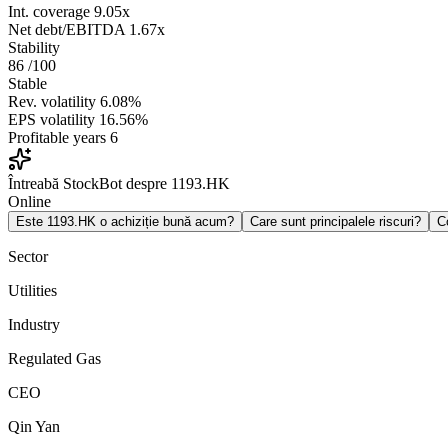
Int. coverage
9.05x
Net debt/EBITDA
1.67x
Stability
86
/100
Stable
Rev. volatility
6.08%
EPS volatility
16.56%
Profitable years
6
Întreabă StockBot despre 1193.HK
Online
Este 1193.HK o achiziție bună acum?
Care sunt principalele riscuri?
C
Sector
Utilities
Industry
Regulated Gas
CEO
Qin Yan