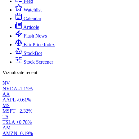
Feed
Watchlist
Calendar
Articole
Flash News
Fair Price Index
StockBot
Stock Screener
Vizualizate recent
NV
NVDA
-1.15%
AA
AAPL
-0.61%
MS
MSFT
+2.32%
TS
TSLA
+0.78%
AM
AMZN
-0.19%