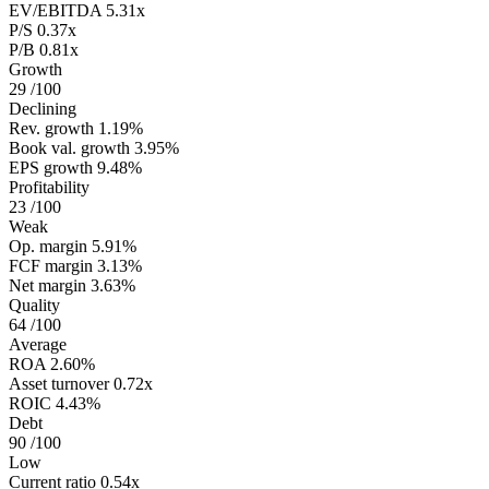
EV/EBITDA
5.31x
P/S
0.37x
P/B
0.81x
Growth
29
/100
Declining
Rev. growth
1.19%
Book val. growth
3.95%
EPS growth
9.48%
Profitability
23
/100
Weak
Op. margin
5.91%
FCF margin
3.13%
Net margin
3.63%
Quality
64
/100
Average
ROA
2.60%
Asset turnover
0.72x
ROIC
4.43%
Debt
90
/100
Low
Current ratio
0.54x