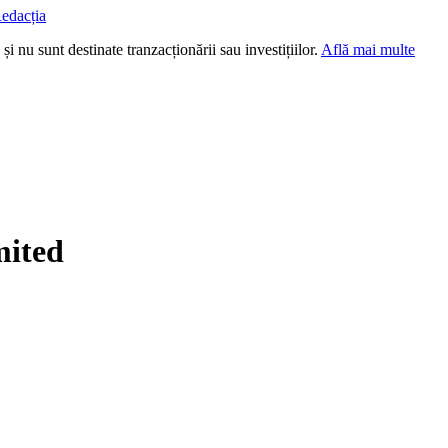
edacția
i nu sunt destinate tranzacționării sau investițiilor.
Află mai multe
mited