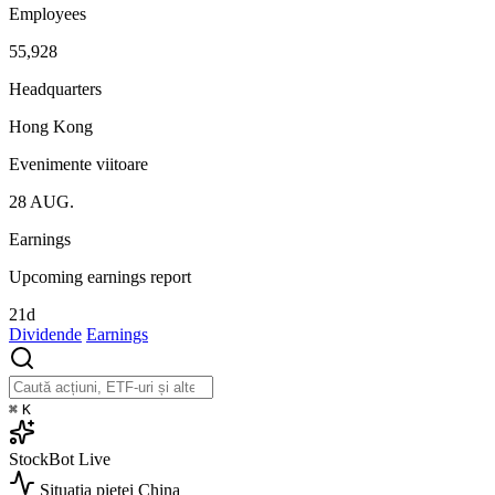
Employees
55,928
Headquarters
Hong Kong
Evenimente viitoare
28
AUG.
Earnings
Upcoming earnings report
21d
Dividende
Earnings
⌘
K
StockBot
Live
Situația pieței
China