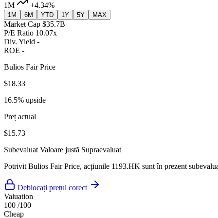
1M
+4.34%
1M
6M
YTD
1Y
5Y
MAX
Market Cap
$35.7B
P/E Ratio
10.07x
Div. Yield
-
ROE
-
Bulios Fair Price
$18.33
16.5% upside
Preț actual
$15.73
Subevaluat
Valoare justă
Supraevaluat
Potrivit Bulios Fair Price, acțiunile 1193.HK sunt în prezent subevaluat
Deblocați prețul corect
Valuation
100
/100
Cheap