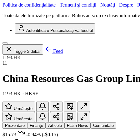
Politica de confidențialitate
·
Termeni și condiții
·
Noutăți
·
Despre
·
R
Toate datele furnizate pe platforma Bulios au scop exclusiv informativ ș
Autentificare
Personalizați-vă feed-ul
Feed
Toggle Sidebar
1193.HK
11
China Resources Gas Group Li
1193.HK · HKSE
Urmărește
Urmărește
Prezentare
Finanțe
Articole
Flash News
Comunitate
$15.73
-0.94%
(-$0.15)