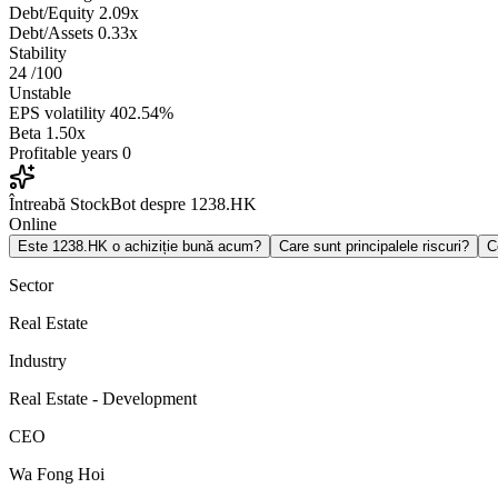
Debt/Equity
2.09x
Debt/Assets
0.33x
Stability
24
/100
Unstable
EPS volatility
402.54%
Beta
1.50x
Profitable years
0
Întreabă StockBot despre 1238.HK
Online
Este 1238.HK o achiziție bună acum?
Care sunt principalele riscuri?
C
Sector
Real Estate
Industry
Real Estate - Development
CEO
Wa Fong Hoi