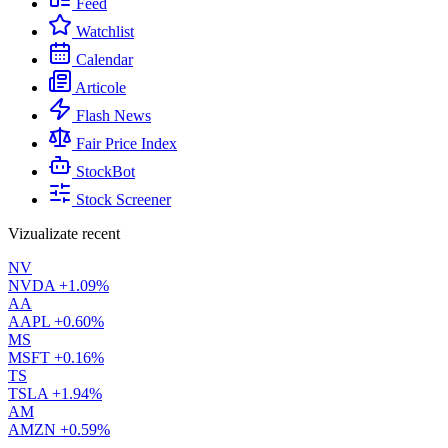
Feed
Watchlist
Calendar
Articole
Flash News
Fair Price Index
StockBot
Stock Screener
Vizualizate recent
NV
NVDA
+1.09%
AA
AAPL
+0.60%
MS
MSFT
+0.16%
TS
TSLA
+1.94%
AM
AMZN
+0.59%