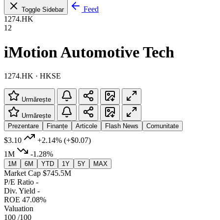
Feed
Toggle Sidebar
1274.HK
12
iMotion Automotive Tech
1274.HK · HKSE
Urmărește
Urmărește
Prezentare
Finanțe
Articole
Flash News
Comunitate
$3.10
+2.14%
(+$0.07)
1M
-1.28%
1M
6M
YTD
1Y
5Y
MAX
Market Cap
$745.5M
P/E Ratio
-
Div. Yield
-
ROE
47.08%
Valuation
100
/100