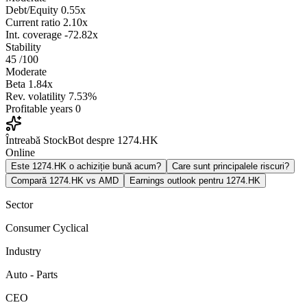
Debt/Equity
0.55x
Current ratio
2.10x
Int. coverage
-72.82x
Stability
45
/100
Moderate
Beta
1.84x
Rev. volatility
7.53%
Profitable years
0
Întreabă StockBot despre 1274.HK
Online
Este 1274.HK o achiziție bună acum?
Care sunt principalele riscuri?
Compară 1274.HK vs AMD
Earnings outlook pentru 1274.HK
Sector
Consumer Cyclical
Industry
Auto - Parts
CEO