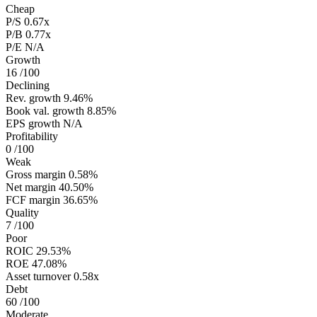
Cheap
P/S
0.67x
P/B
0.77x
P/E
N/A
Growth
16
/100
Declining
Rev. growth
9.46%
Book val. growth
8.85%
EPS growth
N/A
Profitability
0
/100
Weak
Gross margin
0.58%
Net margin
40.50%
FCF margin
36.65%
Quality
7
/100
Poor
ROIC
29.53%
ROE
47.08%
Asset turnover
0.58x
Debt
60
/100
Moderate