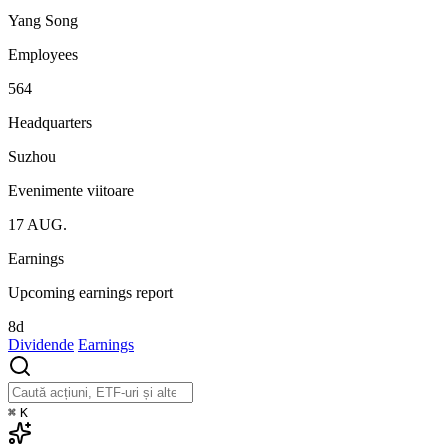
Yang Song
Employees
564
Headquarters
Suzhou
Evenimente viitoare
17
AUG.
Earnings
Upcoming earnings report
8d
Dividende
Earnings
⌘
K