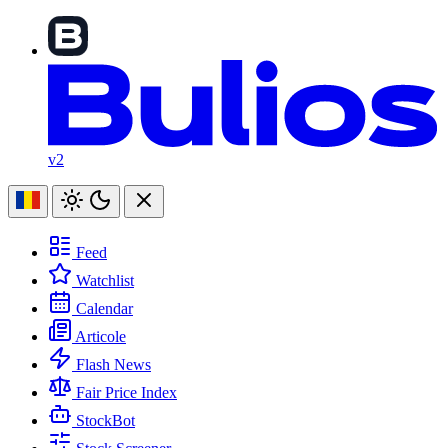
v2
Feed
Watchlist
Calendar
Articole
Flash News
Fair Price Index
StockBot