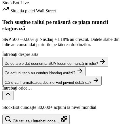
StockBot
Live
Situația pieței
Wall Street
Tech susține raliul pe măsură ce piața muncii
stagnează
S&P 500
+0.60%
și Nasdaq
+1.18%
au crescut. Datele slabe din
iulie au consolidat pariurile pe tăierea dobânzilor.
Întrebați despre asta
De ce a pierdut economia SUA locuri de muncă în iulie?
Ce acțiuni tech au condus Nasdaq astăzi?
Când va fi următoarea decizie Fed privind dobânda?
StockBot cunoaște 80,000+ acțiuni la nivel mondial
Căutați sau întrebați orice…