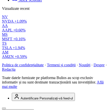
Stock Screener
Vizualizate recent
NV
NVDA
+1.09%
AA
AAPL
+0.60%
MS
MSFT
+0.16%
TS
TSLA
+1.94%
AM
AMZN
+0.59%
Politica de confidențialitate
·
Termeni și condiții
·
Noutăți
·
Despre
·
Redacția
Toate datele furnizate pe platforma Bulios au scop exclusiv
informativ și nu sunt destinate tranzacționării sau investițiilor.
Află
mai multe
Autentificare
Personalizați-vă feed-ul