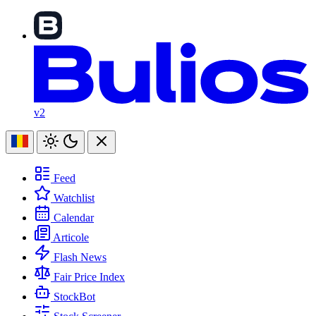
v2
Feed
Watchlist
Calendar
Articole
Flash News
Fair Price Index
StockBot