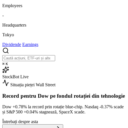
Employees
-
Headquarters
Tokyo
Dividende
Earnings
⌘
K
StockBot
Live
Situația pieței
Wall Street
Record pentru Dow pe fondul rotației din tehnologie
Dow
+0.78%
la record prin rotație blue-chip. Nasdaq
-0.37%
scade
și S&P 500
+0.04%
stagnează, SpaceX scade.
Întrebați despre asta