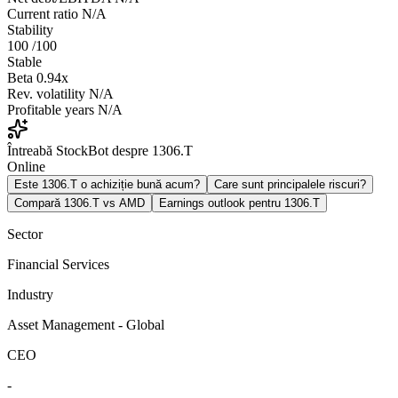
Current ratio
N/A
Stability
100
/100
Stable
Beta
0.94x
Rev. volatility
N/A
Profitable years
N/A
Întreabă StockBot despre 1306.T
Online
Este 1306.T o achiziție bună acum?
Care sunt principalele riscuri?
Compară 1306.T vs AMD
Earnings outlook pentru 1306.T
Sector
Financial Services
Industry
Asset Management - Global
CEO
-