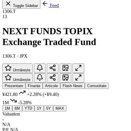
Feed
Toggle Sidebar
1306.T
13
NEXT FUNDS TOPIX
Exchange Traded Fund
1306.T · JPX
Urmărește
Urmărește
Prezentare
Finanțe
Articole
Flash News
Comunitate
¥421.80
+2.28%
(+¥9.40)
1M
-5.28%
1M
6M
YTD
1Y
5Y
MAX
Valuation
-
N/A
P/E
N/A