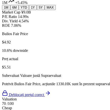
1M
+5.45%
1M
6M
YTD
1Y
5Y
MAX
Market Cap
¥9.0B
P/E Ratio
14.99x
Div. Yield
4.54%
ROE
7.06%
Bulios Fair Price
$4.92
10.6% downside
Preț actual
$5.51
Subevaluat
Valoare justă
Supraevaluat
Potrivit Bulios Fair Price, acțiunile 1330.HK sunt în prezent supraevalu
Deblocați prețul corect
Valuation
70
/100
Cheap