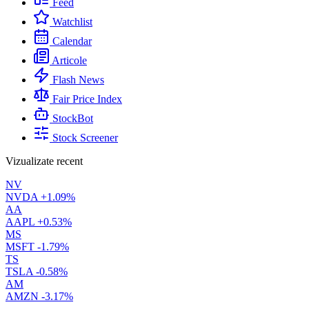
Feed
Watchlist
Calendar
Articole
Flash News
Fair Price Index
StockBot
Stock Screener
Vizualizate recent
NV
NVDA
+1.09%
AA
AAPL
+0.53%
MS
MSFT
-1.79%
TS
TSLA
-0.58%
AM
AMZN
-3.17%