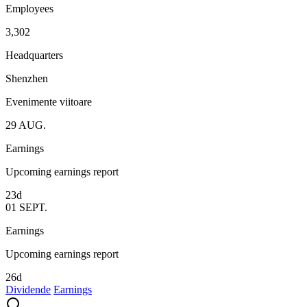
Employees
3,302
Headquarters
Shenzhen
Evenimente viitoare
29
AUG.
Earnings
Upcoming earnings report
23d
01
SEPT.
Earnings
Upcoming earnings report
26d
Dividende
Earnings