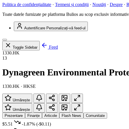
Politica de confidențialitate
·
Termeni și condiții
·
Noutăți
·
Despre
·
R
Toate datele furnizate pe platforma Bulios au scop exclusiv informativ ș
Autentificare
Personalizați-vă feed-ul
Feed
Toggle Sidebar
1330.HK
13
Dynagreen Environmental Prote
1330.HK · HKSE
Urmărește
Urmărește
Prezentare
Finanțe
Articole
Flash News
Comunitate
$5.51
-1.87%
(-$0.11)