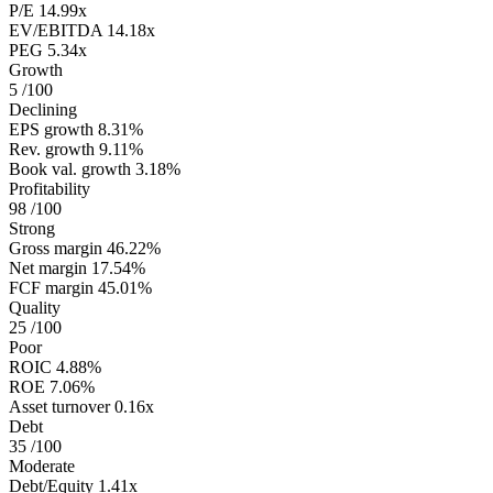
P/E
14.99x
EV/EBITDA
14.18x
PEG
5.34x
Growth
5
/100
Declining
EPS growth
8.31%
Rev. growth
9.11%
Book val. growth
3.18%
Profitability
98
/100
Strong
Gross margin
46.22%
Net margin
17.54%
FCF margin
45.01%
Quality
25
/100
Poor
ROIC
4.88%
ROE
7.06%
Asset turnover
0.16x
Debt
35
/100
Moderate
Debt/Equity
1.41x