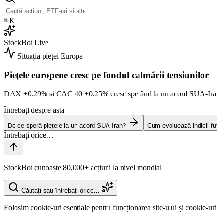
⌘
K
StockBot
Live
Situația pieței
Europa
Piețele europene cresc pe fondul calmării tensiunilor
DAX
+0.29%
și CAC 40
+0.25%
cresc sperând la un acord SUA-Ir
Întrebați despre asta
De ce speră piețele la un acord SUA-Iran?
Cum evoluează indicii fu
StockBot cunoaște 80,000+ acțiuni la nivel mondial
Căutați sau întrebați orice…
Folosim cookie-uri esențiale pentru funcționarea site-ului și cookie-uri