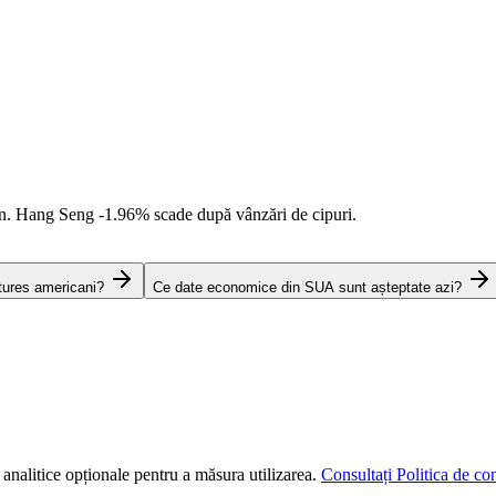
an. Hang Seng
-1.96%
scade după vânzări de cipuri.
tures americani?
Ce date economice din SUA sunt așteptate azi?
 analitice opționale pentru a măsura utilizarea.
Consultați Politica de con