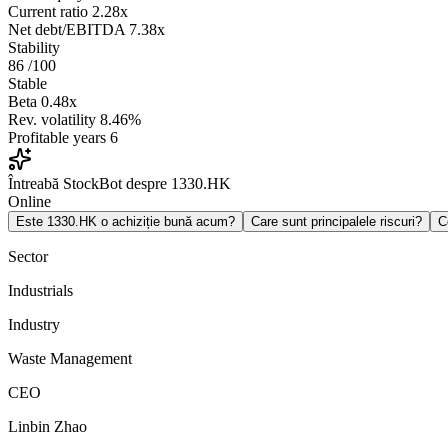
Current ratio
2.28x
Net debt/EBITDA
7.38x
Stability
86
/100
Stable
Beta
0.48x
Rev. volatility
8.46%
Profitable years
6
Întreabă StockBot despre 1330.HK
Online
Este 1330.HK o achiziție bună acum?
Care sunt principalele riscuri?
C
Sector
Industrials
Industry
Waste Management
CEO
Linbin Zhao