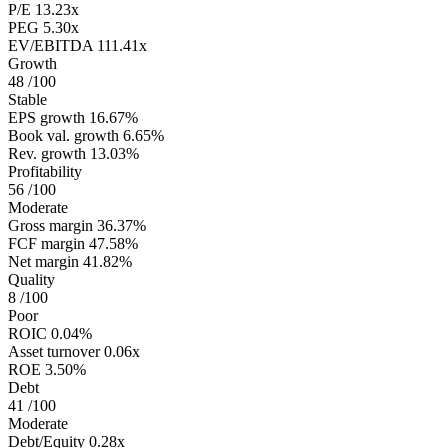
P/E
13.23x
PEG
5.30x
EV/EBITDA
111.41x
Growth
48
/100
Stable
EPS growth
16.67%
Book val. growth
6.65%
Rev. growth
13.03%
Profitability
56
/100
Moderate
Gross margin
36.37%
FCF margin
47.58%
Net margin
41.82%
Quality
8
/100
Poor
ROIC
0.04%
Asset turnover
0.06x
ROE
3.50%
Debt
41
/100
Moderate
Debt/Equity
0.28x