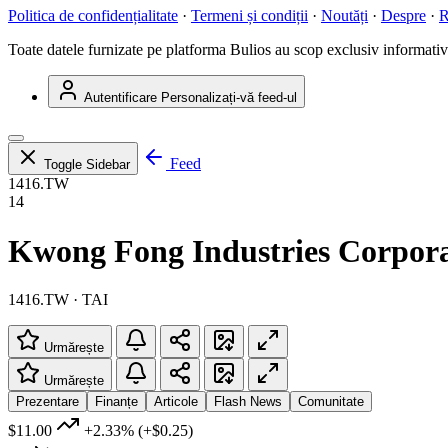
Politica de confidențialitate
·
Termeni și condiții
·
Noutăți
·
Despre
·
R
Toate datele furnizate pe platforma Bulios au scop exclusiv informativ ș
Autentificare
Personalizați-vă feed-ul
Feed
Toggle Sidebar
1416.TW
14
Kwong Fong Industries Corpor
1416.TW · TAI
Urmărește
Urmărește
Prezentare
Finanțe
Articole
Flash News
Comunitate
$11.00
+2.33%
(+$0.25)