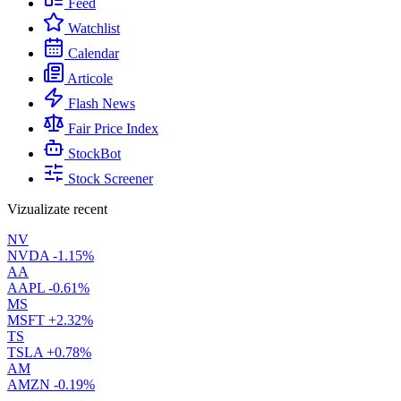
Feed
Watchlist
Calendar
Articole
Flash News
Fair Price Index
StockBot
Stock Screener
Vizualizate recent
NV
NVDA
-1.15%
AA
AAPL
-0.61%
MS
MSFT
+2.32%
TS
TSLA
+0.78%
AM
AMZN
-0.19%