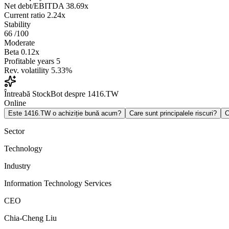
Net debt/EBITDA
38.69x
Current ratio
2.24x
Stability
66
/100
Moderate
Beta
0.12x
Profitable years
5
Rev. volatility
5.33%
Întreabă StockBot despre 1416.TW
Online
Este 1416.TW o achiziție bună acum?
Care sunt principalele riscuri?
C
Sector
Technology
Industry
Information Technology Services
CEO
Chia-Cheng Liu