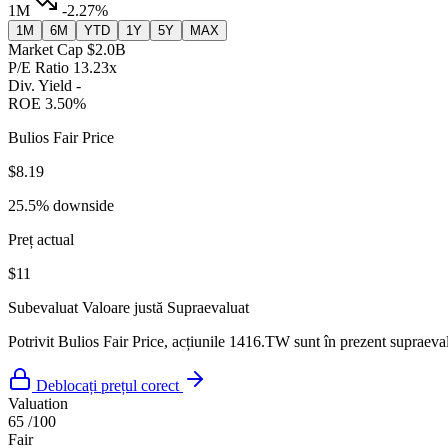
1M
-2.27%
1M
6M
YTD
1Y
5Y
MAX
Market Cap
$2.0B
P/E Ratio
13.23x
Div. Yield
-
ROE
3.50%
Bulios Fair Price
$8.19
25.5% downside
Preț actual
$11
Subevaluat
Valoare justă
Supraevaluat
Potrivit Bulios Fair Price, acțiunile 1416.TW sunt în prezent supraeval
Deblocați prețul corect
Valuation
65
/100
Fair