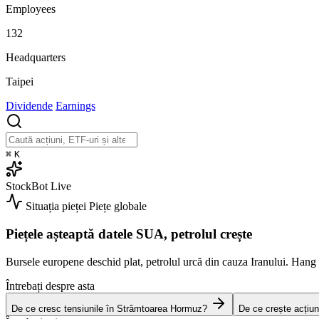
Employees
132
Headquarters
Taipei
Dividende
Earnings
⌘
K
StockBot
Live
Situația pieței
Piețe globale
Piețele așteaptă datele SUA, petrolul crește
Bursele europene deschid plat, petrolul urcă din cauza Iranului. Han
Întrebați despre asta
De ce cresc tensiunile în Strâmtoarea Hormuz?
De ce crește acțiun