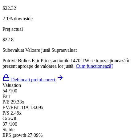
$22.32
2.1% downside
Preț actual
$22.8
Subevaluat
Valoare justă
Supraevaluat
Potrivit Bulios Fair Price, acțiunile 1470.TW se tranzacționează în
prezent aproape de valoarea lor justă.
Cum funcționează?
Deblocați prețul corect
Valuation
54
/100
Fair
P/E
29.33x
EV/EBITDA
13.69x
P/S
2.45x
Growth
37
/100
Stable
EPS growth
27.09%