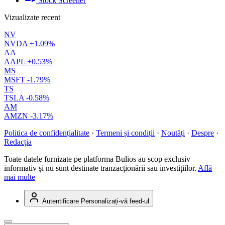
Stock Screener
Vizualizate recent
NV
NVDA
+1.09%
AA
AAPL
+0.53%
MS
MSFT
-1.79%
TS
TSLA
-0.58%
AM
AMZN
-3.17%
Politica de confidențialitate
·
Termeni și condiții
·
Noutăți
·
Despre
·
Redacția
Toate datele furnizate pe platforma Bulios au scop exclusiv
informativ și nu sunt destinate tranzacționării sau investițiilor.
Află
mai multe
Autentificare
Personalizați-vă feed-ul