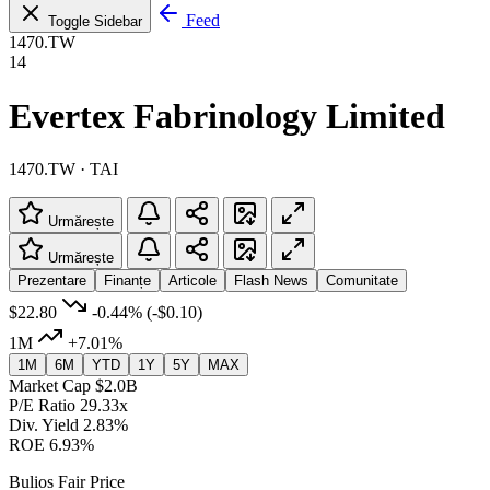
Feed
Toggle Sidebar
1470.TW
14
Evertex Fabrinology Limited
1470.TW · TAI
Urmărește
Urmărește
Prezentare
Finanțe
Articole
Flash News
Comunitate
$22.80
-0.44%
(-$0.10)
1M
+7.01%
1M
6M
YTD
1Y
5Y
MAX
Market Cap
$2.0B
P/E Ratio
29.33x
Div. Yield
2.83%
ROE
6.93%
Bulios Fair Price