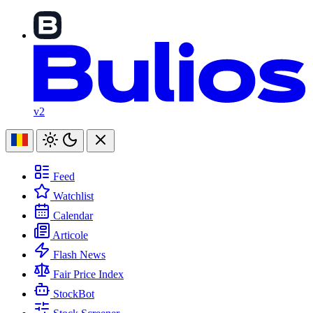
v2
Feed
Watchlist
Calendar
Articole
Flash News
Fair Price Index
StockBot