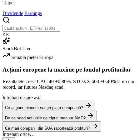
Taipei
Dividende
Earnings
⌘
K
StockBot
Live
Situația pieței
Europa
Acțiuni europene la maxime pe fondul profiturilor
Rezultatele cresc CAC 40
+0.80%
. STOXX 600
+0.40%
la un nou
record, iar futures Nasdaq scad.
Întrebați despre asta
Ce acțiuni telecom susțin piața europeană?
De ce scad acțiunile de cipuri precum AMD?
Ce mari companii din SUA raportează profituri?