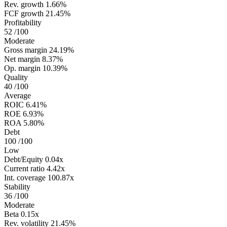
Rev. growth
1.66%
FCF growth
21.45%
Profitability
52
/100
Moderate
Gross margin
24.19%
Net margin
8.37%
Op. margin
10.39%
Quality
40
/100
Average
ROIC
6.41%
ROE
6.93%
ROA
5.80%
Debt
100
/100
Low
Debt/Equity
0.04x
Current ratio
4.42x
Int. coverage
100.87x
Stability
36
/100
Moderate
Beta
0.15x
Rev. volatility
21.45%