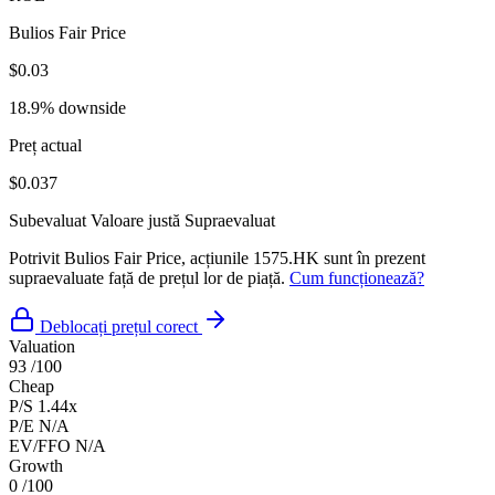
Bulios Fair Price
$0.03
18.9% downside
Preț actual
$0.037
Subevaluat
Valoare justă
Supraevaluat
Potrivit Bulios Fair Price, acțiunile 1575.HK sunt în prezent
supraevaluate față de prețul lor de piață.
Cum funcționează?
Deblocați prețul corect
Valuation
93
/100
Cheap
P/S
1.44x
P/E
N/A
EV/FFO
N/A
Growth
0
/100