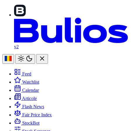
v2
Feed
Watchlist
Calendar
Articole
Flash News
Fair Price Index
StockBot