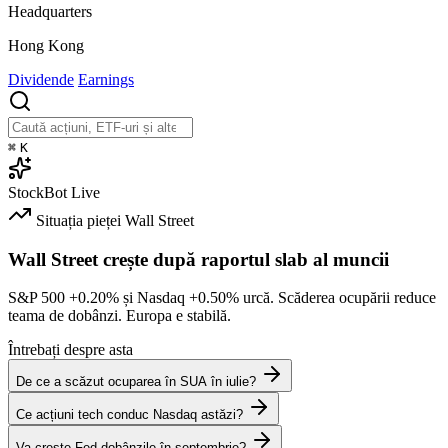
Headquarters
Hong Kong
Dividende
Earnings
⌘
K
StockBot
Live
Situația pieței
Wall Street
Wall Street crește după raportul slab al muncii
S&P 500
+0.20%
și Nasdaq
+0.50%
urcă. Scăderea ocupării reduce
teama de dobânzi. Europa e stabilă.
Întrebați despre asta
De ce a scăzut ocuparea în SUA în iulie?
Ce acțiuni tech conduc Nasdaq astăzi?
Va crește Fed dobânzile în septembrie?