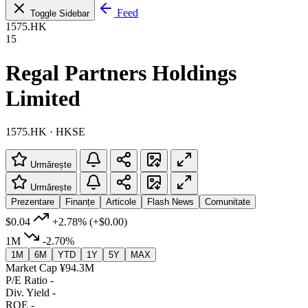
Feed
Toggle Sidebar
1575.HK
15
Regal Partners Holdings
Limited
1575.HK · HKSE
Urmărește
Urmărește
Prezentare
Finanțe
Articole
Flash News
Comunitate
$0.04
+2.78%
(+$0.00)
1M
-2.70%
1M
6M
YTD
1Y
5Y
MAX
Market Cap
¥94.3M
P/E Ratio
-
Div. Yield
-
ROE
-