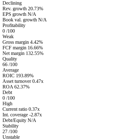
Declining
Rev. growth
20.73%
EPS growth
N/A
Book val. growth
N/A
Profitability
0
/100
Weak
Gross margin
4.42%
FCF margin
16.66%
Net margin
132.55%
Quality
66
/100
Average
ROIC
193.89%
Asset turnover
0.47x
ROA
62.37%
Debt
0
/100
High
Current ratio
0.37x
Int. coverage
-2.87x
Debt/Equity
N/A
Stability
27
/100
Unstable