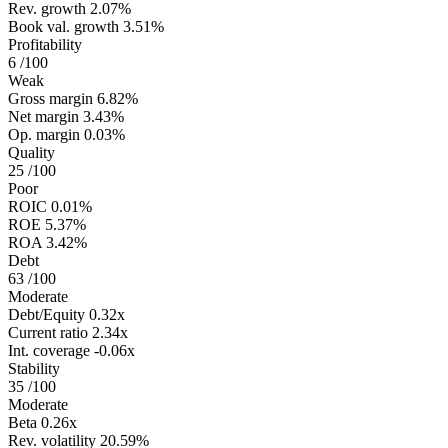
Rev. growth
2.07%
Book val. growth
3.51%
Profitability
6
/100
Weak
Gross margin
6.82%
Net margin
3.43%
Op. margin
0.03%
Quality
25
/100
Poor
ROIC
0.01%
ROE
5.37%
ROA
3.42%
Debt
63
/100
Moderate
Debt/Equity
0.32x
Current ratio
2.34x
Int. coverage
-0.06x
Stability
35
/100
Moderate
Beta
0.26x
Rev. volatility
20.59%