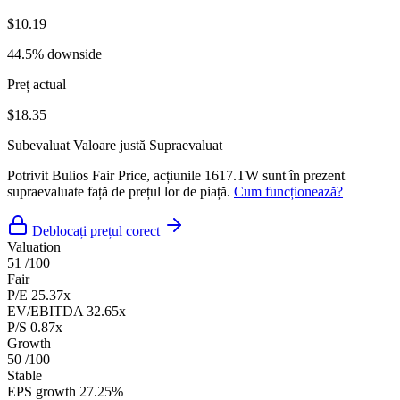
$10.19
44.5% downside
Preț actual
$18.35
Subevaluat
Valoare justă
Supraevaluat
Potrivit Bulios Fair Price, acțiunile 1617.TW sunt în prezent
supraevaluate față de prețul lor de piață.
Cum funcționează?
Deblocați prețul corect
Valuation
51
/100
Fair
P/E
25.37x
EV/EBITDA
32.65x
P/S
0.87x
Growth
50
/100
Stable
EPS growth
27.25%