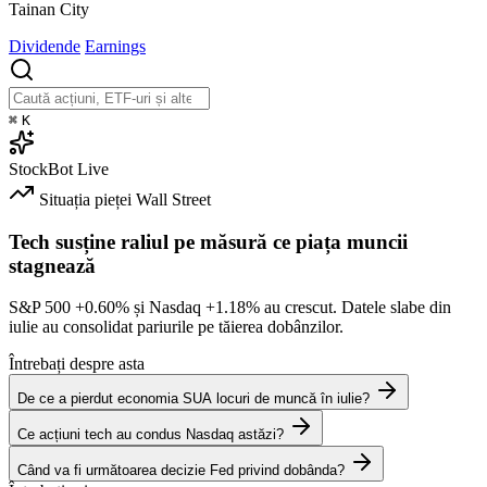
Tainan City
Dividende
Earnings
⌘
K
StockBot
Live
Situația pieței
Wall Street
Tech susține raliul pe măsură ce piața muncii
stagnează
S&P 500
+0.60%
și Nasdaq
+1.18%
au crescut. Datele slabe din
iulie au consolidat pariurile pe tăierea dobânzilor.
Întrebați despre asta
De ce a pierdut economia SUA locuri de muncă în iulie?
Ce acțiuni tech au condus Nasdaq astăzi?
Când va fi următoarea decizie Fed privind dobânda?