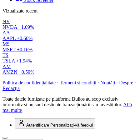
Stock Screener
Vizualizate recent
NV
NVDA
+1.09%
AA
AAPL
+0.60%
MS
MSFT
+0.16%
TS
TSLA
+1.94%
AM
AMZN
+0.59%
Politica de confidențialitate
·
Termeni și condiții
·
Noutăți
·
Despre
·
Redacția
Toate datele furnizate pe platforma Bulios au scop exclusiv
informativ și nu sunt destinate tranzacționării sau investițiilor.
Află
mai multe
Autentificare
Personalizați-vă feed-ul