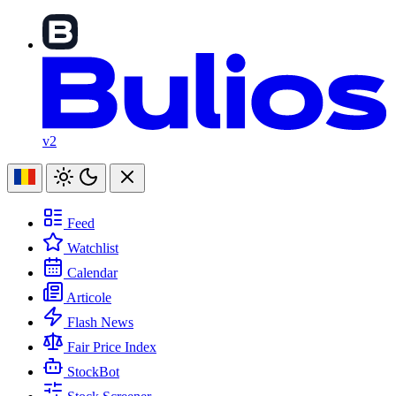
v2
Feed
Watchlist
Calendar
Articole
Flash News
Fair Price Index
StockBot