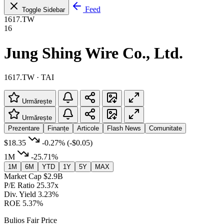
Feed
Toggle Sidebar
1617.TW
16
Jung Shing Wire Co., Ltd.
1617.TW · TAI
Urmărește
Urmărește
Prezentare
Finanțe
Articole
Flash News
Comunitate
$18.35
-0.27%
(-$0.05)
1M
-25.71%
1M
6M
YTD
1Y
5Y
MAX
Market Cap
$2.9B
P/E Ratio
25.37x
Div. Yield
3.23%
ROE
5.37%
Bulios Fair Price