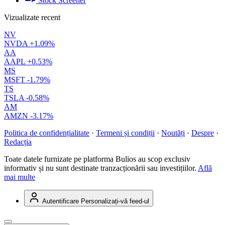
Stock Screener
Vizualizate recent
NV
NVDA
+1.09%
AA
AAPL
+0.53%
MS
MSFT
-1.79%
TS
TSLA
-0.58%
AM
AMZN
-3.17%
Politica de confidențialitate
·
Termeni și condiții
·
Noutăți
·
Despre
·
Redacția
Toate datele furnizate pe platforma Bulios au scop exclusiv
informativ și nu sunt destinate tranzacționării sau investițiilor.
Află
mai multe
Autentificare
Personalizați-vă feed-ul