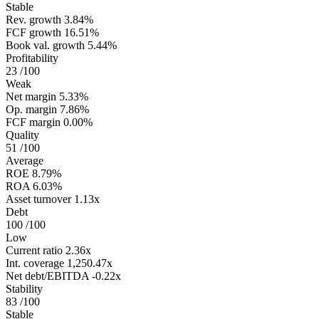
Stable
Rev. growth
3.84%
FCF growth
16.51%
Book val. growth
5.44%
Profitability
23
/100
Weak
Net margin
5.33%
Op. margin
7.86%
FCF margin
0.00%
Quality
51
/100
Average
ROE
8.79%
ROA
6.03%
Asset turnover
1.13x
Debt
100
/100
Low
Current ratio
2.36x
Int. coverage
1,250.47x
Net debt/EBITDA
-0.22x
Stability
83
/100
Stable