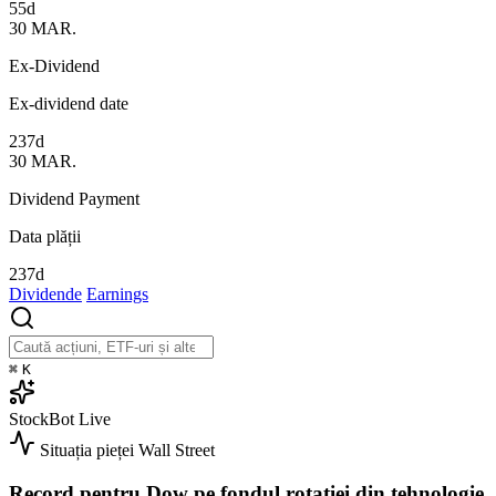
55d
30
MAR.
Ex-Dividend
Ex-dividend date
237d
30
MAR.
Dividend Payment
Data plății
237d
Dividende
Earnings
⌘
K
StockBot
Live
Situația pieței
Wall Street
Record pentru Dow pe fondul rotației din tehnologie