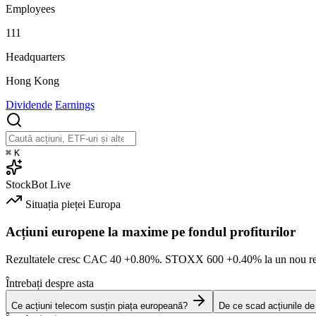
Employees
111
Headquarters
Hong Kong
Dividende
Earnings
⌘
K
StockBot
Live
Situația pieței
Europa
Acțiuni europene la maxime pe fondul profiturilor
Rezultatele cresc CAC 40
+0.80%
. STOXX 600
+0.40%
la un nou re
Întrebați despre asta
Ce acțiuni telecom susțin piața europeană?
De ce scad acțiunile d