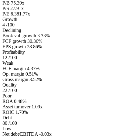
P/B
75.39x
P/S
27.91x
P/E
6,381.77x
Growth
4
/100
Declining
Book val. growth
3.33%
FCF growth
30.36%
EPS growth
28.86%
Profitability
12
/100
Weak
FCF margin
4.37%
Op. margin
0.51%
Gross margin
3.52%
Quality
22
/100
Poor
ROA
0.48%
Asset turnover
1.09x
ROIC
1.70%
Debt
80
/100
Low
Net debt/EBITDA
-0.03x