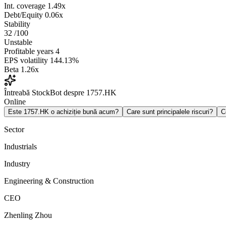
Int. coverage
1.49x
Debt/Equity
0.06x
Stability
32
/100
Unstable
Profitable years
4
EPS volatility
144.13%
Beta
1.26x
Întreabă StockBot despre 1757.HK
Online
Este 1757.HK o achiziție bună acum?
Care sunt principalele riscuri?
C
Sector
Industrials
Industry
Engineering & Construction
CEO
Zhenling Zhou