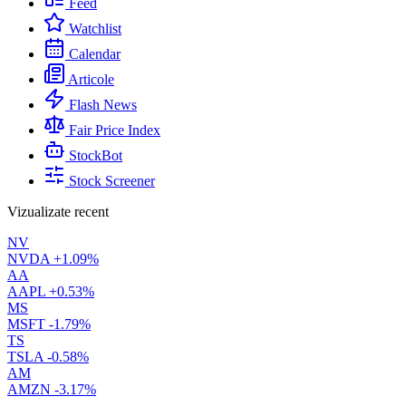
Feed
Watchlist
Calendar
Articole
Flash News
Fair Price Index
StockBot
Stock Screener
Vizualizate recent
NV
NVDA
+1.09%
AA
AAPL
+0.53%
MS
MSFT
-1.79%
TS
TSLA
-0.58%
AM
AMZN
-3.17%