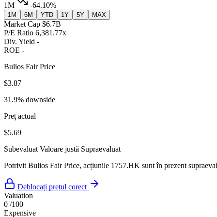
1M
-64.10%
1M
6M
YTD
1Y
5Y
MAX
Market Cap
$6.7B
P/E Ratio
6,381.77x
Div. Yield
-
ROE
-
Bulios Fair Price
$3.87
31.9% downside
Preț actual
$5.69
Subevaluat
Valoare justă
Supraevaluat
Potrivit Bulios Fair Price, acțiunile 1757.HK sunt în prezent supraevalu
Deblocați prețul corect
Valuation
0
/100
Expensive