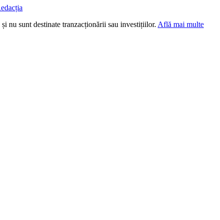
edacția
i nu sunt destinate tranzacționării sau investițiilor.
Află mai multe