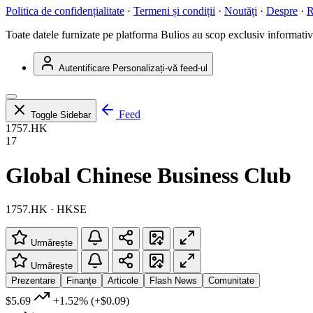
Politica de confidențialitate
·
Termeni și condiții
·
Noutăți
·
Despre
·
R
Toate datele furnizate pe platforma Bulios au scop exclusiv informativ ș
Autentificare
Personalizați-vă feed-ul
Feed
Toggle Sidebar
1757.HK
17
Global Chinese Business Club
1757.HK · HKSE
Urmărește
Urmărește
Prezentare
Finanțe
Articole
Flash News
Comunitate
$5.69
+1.52%
(+$0.09)