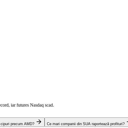
cord, iar futures Nasdaq scad.
e cipuri precum AMD?
Ce mari companii din SUA raportează profituri?