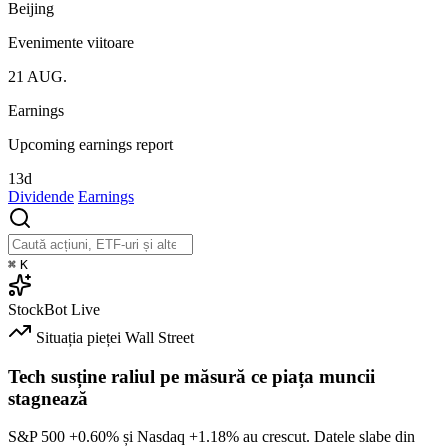
Beijing
Evenimente viitoare
21
AUG.
Earnings
Upcoming earnings report
13d
Dividende
Earnings
⌘
K
StockBot
Live
Situația pieței
Wall Street
Tech susține raliul pe măsură ce piața muncii
stagnează
S&P 500
+0.60%
și Nasdaq
+1.18%
au crescut. Datele slabe din