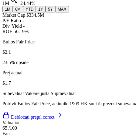
1M
-24.44%
1M
6M
YTD
1Y
5Y
MAX
Market Cap
$334.5M
P/E Ratio
-
Div. Yield
-
ROE
56.19%
Bulios Fair Price
$2.1
23.5% upside
Preț actual
$1.7
Subevaluat
Valoare justă
Supraevaluat
Potrivit Bulios Fair Price, acțiunile 1909.HK sunt în prezent subevaluat
Deblocați prețul corect
Valuation
65
/100
Fair