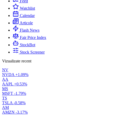
Feed
Watchlist
Calendar
Articole
Flash News
Fair Price Index
StockBot
Stock Screener
Vizualizate recent
NV
NVDA
+1.09%
AA
AAPL
+0.53%
MS
MSFT
-1.79%
TS
TSLA
-0.58%
AM
AMZN
-3.17%