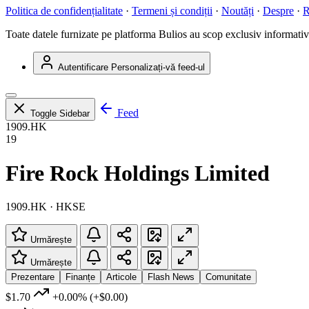
Politica de confidențialitate
·
Termeni și condiții
·
Noutăți
·
Despre
·
R
Toate datele furnizate pe platforma Bulios au scop exclusiv informativ ș
Autentificare
Personalizați-vă feed-ul
Feed
Toggle Sidebar
1909.HK
19
Fire Rock Holdings Limited
1909.HK · HKSE
Urmărește
Urmărește
Prezentare
Finanțe
Articole
Flash News
Comunitate
$1.70
+0.00%
(+$0.00)