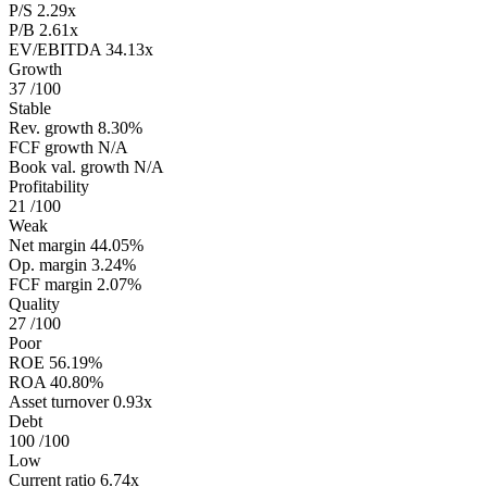
P/S
2.29x
P/B
2.61x
EV/EBITDA
34.13x
Growth
37
/100
Stable
Rev. growth
8.30%
FCF growth
N/A
Book val. growth
N/A
Profitability
21
/100
Weak
Net margin
44.05%
Op. margin
3.24%
FCF margin
2.07%
Quality
27
/100
Poor
ROE
56.19%
ROA
40.80%
Asset turnover
0.93x
Debt
100
/100
Low
Current ratio
6.74x