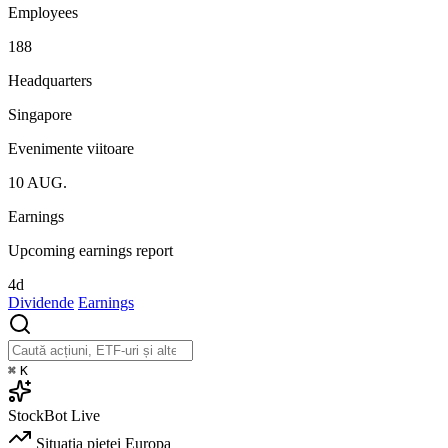
Employees
188
Headquarters
Singapore
Evenimente viitoare
10
AUG.
Earnings
Upcoming earnings report
4d
Dividende
Earnings
⌘
K
StockBot
Live
Situația pieței
Europa