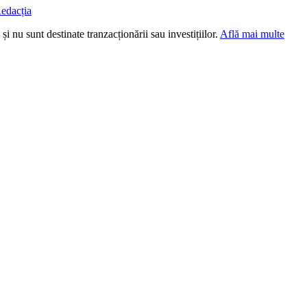
edacția
i nu sunt destinate tranzacționării sau investițiilor.
Află mai multe