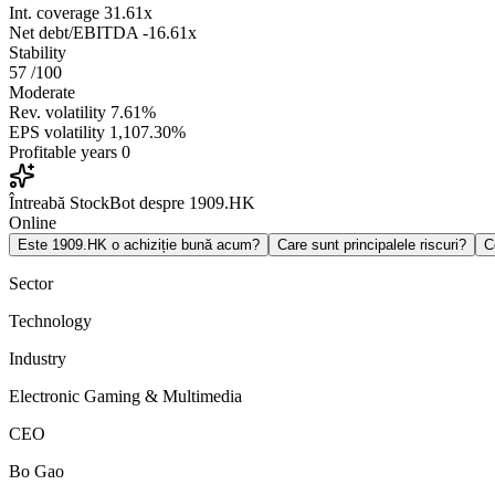
Int. coverage
31.61x
Net debt/EBITDA
-16.61x
Stability
57
/100
Moderate
Rev. volatility
7.61%
EPS volatility
1,107.30%
Profitable years
0
Întreabă StockBot despre 1909.HK
Online
Este 1909.HK o achiziție bună acum?
Care sunt principalele riscuri?
C
Sector
Technology
Industry
Electronic Gaming & Multimedia
CEO
Bo Gao