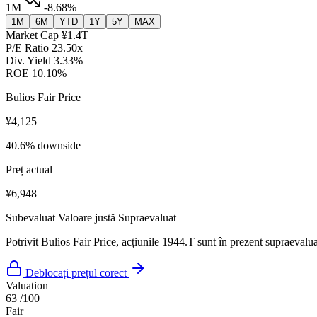
1M
-8.68%
1M
6M
YTD
1Y
5Y
MAX
Market Cap
¥1.4T
P/E Ratio
23.50x
Div. Yield
3.33%
ROE
10.10%
Bulios Fair Price
¥4,125
40.6% downside
Preț actual
¥6,948
Subevaluat
Valoare justă
Supraevaluat
Potrivit Bulios Fair Price, acțiunile 1944.T sunt în prezent supraevalua
Deblocați prețul corect
Valuation
63
/100
Fair