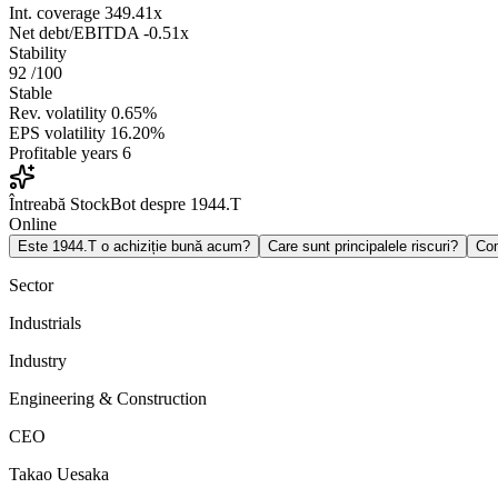
Int. coverage
349.41x
Net debt/EBITDA
-0.51x
Stability
92
/100
Stable
Rev. volatility
0.65%
EPS volatility
16.20%
Profitable years
6
Întreabă StockBot despre 1944.T
Online
Este 1944.T o achiziție bună acum?
Care sunt principalele riscuri?
Co
Sector
Industrials
Industry
Engineering & Construction
CEO
Takao Uesaka