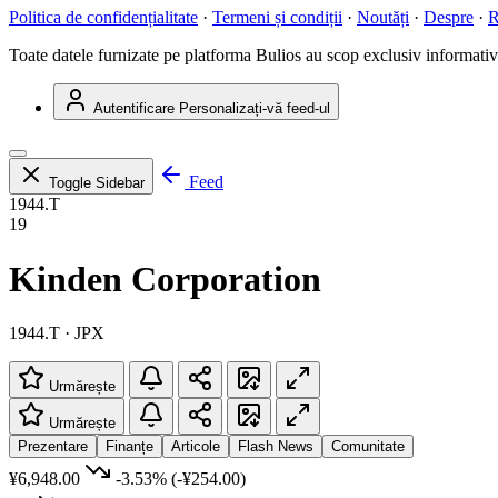
Politica de confidențialitate
·
Termeni și condiții
·
Noutăți
·
Despre
·
R
Toate datele furnizate pe platforma Bulios au scop exclusiv informativ ș
Autentificare
Personalizați-vă feed-ul
Feed
Toggle Sidebar
1944.T
19
Kinden Corporation
1944.T · JPX
Urmărește
Urmărește
Prezentare
Finanțe
Articole
Flash News
Comunitate
¥6,948.00
-3.53%
(-¥254.00)