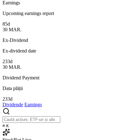
Earnings
Upcoming earnings report
85d
30
MAR.
Ex-Dividend
Ex-dividend date
233d
30
MAR.
Dividend Payment
Data plății
233d
Dividende
Earnings
⌘
K
StockBot
Live