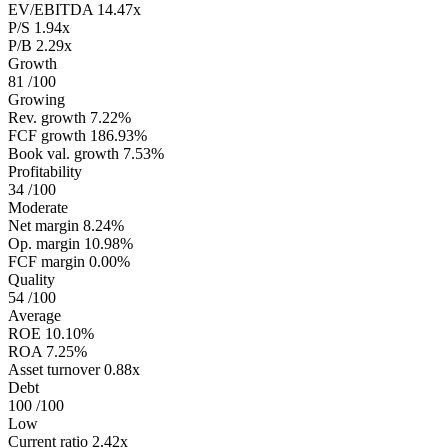
EV/EBITDA
14.47x
P/S
1.94x
P/B
2.29x
Growth
81
/100
Growing
Rev. growth
7.22%
FCF growth
186.93%
Book val. growth
7.53%
Profitability
34
/100
Moderate
Net margin
8.24%
Op. margin
10.98%
FCF margin
0.00%
Quality
54
/100
Average
ROE
10.10%
ROA
7.25%
Asset turnover
0.88x
Debt
100
/100
Low
Current ratio
2.42x