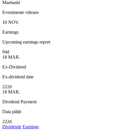
Maebashi
Evenimente viitoare
10
NOV.
Earnings
Upcoming earnings report
94d
18
MAR.
Ex-Dividend
Ex-dividend date
222d
18
MAR.
Dividend Payment
Data plății
222d
Dividende
Earnings