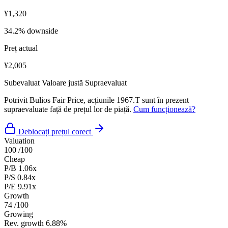
¥1,320
34.2% downside
Preț actual
¥2,005
Subevaluat
Valoare justă
Supraevaluat
Potrivit Bulios Fair Price, acțiunile 1967.T sunt în prezent
supraevaluate față de prețul lor de piață.
Cum funcționează?
Deblocați prețul corect
Valuation
100
/100
Cheap
P/B
1.06x
P/S
0.84x
P/E
9.91x
Growth
74
/100
Growing
Rev. growth
6.88%