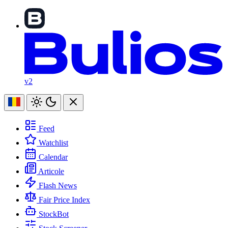
v2
Feed
Watchlist
Calendar
Articole
Flash News
Fair Price Index
StockBot