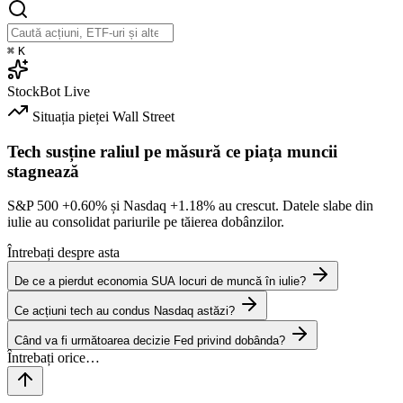
⌘
K
StockBot
Live
Situația pieței
Wall Street
Tech susține raliul pe măsură ce piața muncii
stagnează
S&P 500
+0.60%
și Nasdaq
+1.18%
au crescut. Datele slabe din
iulie au consolidat pariurile pe tăierea dobânzilor.
Întrebați despre asta
De ce a pierdut economia SUA locuri de muncă în iulie?
Ce acțiuni tech au condus Nasdaq astăzi?
Când va fi următoarea decizie Fed privind dobânda?