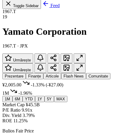
Feed
Toggle Sidebar
1967.T
19
Yamato Corporation
1967.T · JPX
Urmărește
Urmărește
Prezentare
Finanțe
Articole
Flash News
Comunitate
¥2,005.00
-1.33%
(-¥27.00)
1M
-1.96%
1M
6M
YTD
1Y
5Y
MAX
Market Cap
¥45.5B
P/E Ratio
9.91x
Div. Yield
3.79%
ROE
11.25%
Bulios Fair Price