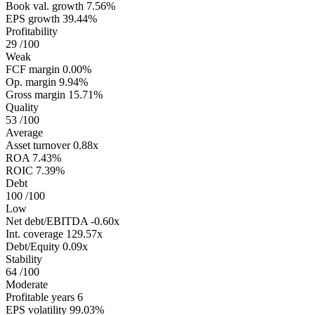
Book val. growth
7.56%
EPS growth
39.44%
Profitability
29
/100
Weak
FCF margin
0.00%
Op. margin
9.94%
Gross margin
15.71%
Quality
53
/100
Average
Asset turnover
0.88x
ROA
7.43%
ROIC
7.39%
Debt
100
/100
Low
Net debt/EBITDA
-0.60x
Int. coverage
129.57x
Debt/Equity
0.09x
Stability
64
/100
Moderate
Profitable years
6
EPS volatility
99.03%