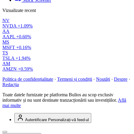
Stock Screener
Vizualizate recent
NV
NVDA
+1.09%
AA
AAPL
+0.60%
MS
MSFT
+0.16%
TS
TSLA
+1.94%
AM
AMZN
+0.59%
Politica de confidențialitate
·
Termeni și condiții
·
Noutăți
·
Despre
·
Redacția
Toate datele furnizate pe platforma Bulios au scop exclusiv
informativ și nu sunt destinate tranzacționării sau investițiilor.
Află
mai multe
Autentificare
Personalizați-vă feed-ul