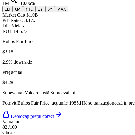
1M
-10.06%
1M
6M
YTD
1Y
5Y
MAX
Market Cap
$1.0B
P/E Ratio
33.17x
Div. Yield
-
ROE
14.53%
Bulios Fair Price
$3.18
2.9% downside
Preț actual
$3.28
Subevaluat
Valoare justă
Supraevaluat
Potrivit Bulios Fair Price, acțiunile 1985.HK se tranzacționează în pr
Deblocați prețul corect
Valuation
82
/100
Cheap