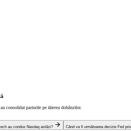
ză
 au consolidat pariurile pe tăierea dobânzilor.
 tech au condus Nasdaq astăzi?
Când va fi următoarea decizie Fed pri