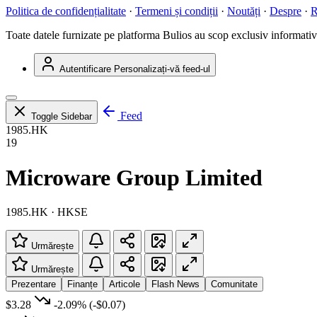
Politica de confidențialitate
·
Termeni și condiții
·
Noutăți
·
Despre
·
R
Toate datele furnizate pe platforma Bulios au scop exclusiv informativ ș
Autentificare
Personalizați-vă feed-ul
Feed
Toggle Sidebar
1985.HK
19
Microware Group Limited
1985.HK · HKSE
Urmărește
Urmărește
Prezentare
Finanțe
Articole
Flash News
Comunitate
$3.28
-2.09%
(-$0.07)