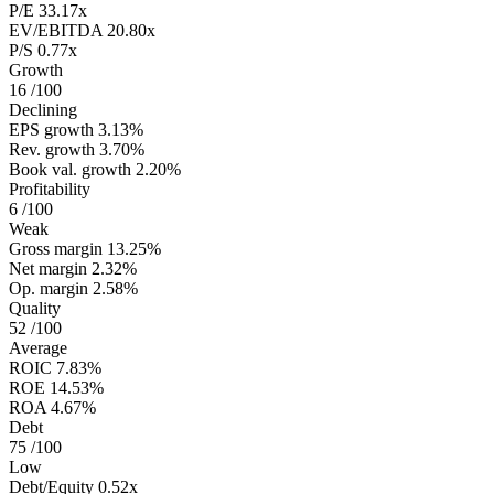
P/E
33.17x
EV/EBITDA
20.80x
P/S
0.77x
Growth
16
/100
Declining
EPS growth
3.13%
Rev. growth
3.70%
Book val. growth
2.20%
Profitability
6
/100
Weak
Gross margin
13.25%
Net margin
2.32%
Op. margin
2.58%
Quality
52
/100
Average
ROIC
7.83%
ROE
14.53%
ROA
4.67%
Debt
75
/100
Low
Debt/Equity
0.52x