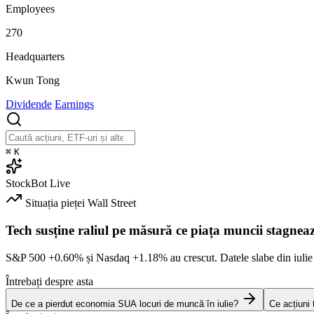
Employees
270
Headquarters
Kwun Tong
Dividende
Earnings
⌘
K
StockBot
Live
Situația pieței
Wall Street
Tech susține raliul pe măsură ce piața muncii stagnea
S&P 500
+0.60%
și Nasdaq
+1.18%
au crescut. Datele slabe din iulie
Întrebați despre asta
De ce a pierdut economia SUA locuri de muncă în iulie?
Ce acțiuni