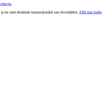
edacția
i nu sunt destinate tranzacționării sau investițiilor.
Află mai multe