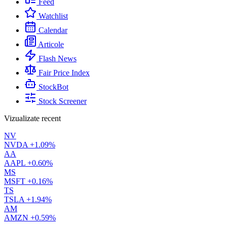
Feed
Watchlist
Calendar
Articole
Flash News
Fair Price Index
StockBot
Stock Screener
Vizualizate recent
NV
NVDA
+1.09%
AA
AAPL
+0.60%
MS
MSFT
+0.16%
TS
TSLA
+1.94%
AM
AMZN
+0.59%