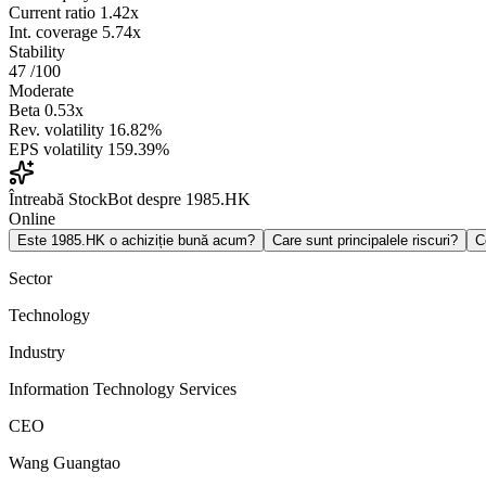
Current ratio
1.42x
Int. coverage
5.74x
Stability
47
/100
Moderate
Beta
0.53x
Rev. volatility
16.82%
EPS volatility
159.39%
Întreabă StockBot despre 1985.HK
Online
Este 1985.HK o achiziție bună acum?
Care sunt principalele riscuri?
C
Sector
Technology
Industry
Information Technology Services
CEO
Wang Guangtao