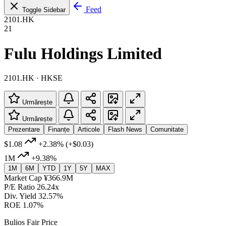
Feed
Toggle Sidebar
2101.HK
21
Fulu Holdings Limited
2101.HK · HKSE
Urmărește
Urmărește
Prezentare
Finanțe
Articole
Flash News
Comunitate
$1.08
+2.38%
(+$0.03)
1M
+9.38%
1M
6M
YTD
1Y
5Y
MAX
Market Cap
¥366.9M
P/E Ratio
26.24x
Div. Yield
32.57%
ROE
1.07%
Bulios Fair Price