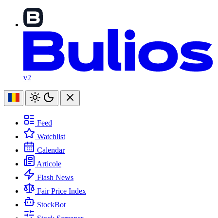
v2
Feed
Watchlist
Calendar
Articole
Flash News
Fair Price Index
StockBot