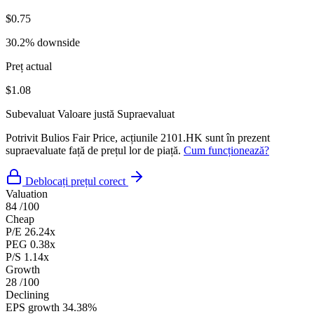
$0.75
30.2% downside
Preț actual
$1.08
Subevaluat
Valoare justă
Supraevaluat
Potrivit Bulios Fair Price, acțiunile 2101.HK sunt în prezent
supraevaluate față de prețul lor de piață.
Cum funcționează?
Deblocați prețul corect
Valuation
84
/100
Cheap
P/E
26.24x
PEG
0.38x
P/S
1.14x
Growth
28
/100
Declining
EPS growth
34.38%