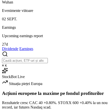
Wuhan
Evenimente viitoare
02
SEPT.
Earnings
Upcoming earnings report
27d
Dividende
Earnings
⌘
K
StockBot
Live
Situația pieței
Europa
Acțiuni europene la maxime pe fondul profiturilor
Rezultatele cresc CAC 40
+0.80%
. STOXX 600
+0.40%
la un nou
record, iar futures Nasdaq scad.