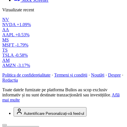
Stock Screener
Vizualizate recent
NV
NVDA
+1.09%
AA
AAPL
+0.53%
MS
MSFT
-1.79%
TS
TSLA
-0.58%
AM
AMZN
-3.17%
Politica de confidențialitate
·
Termeni și condiții
·
Noutăți
·
Despre
·
Redacția
Toate datele furnizate pe platforma Bulios au scop exclusiv
informativ și nu sunt destinate tranzacționării sau investițiilor.
Află
mai multe
Autentificare
Personalizați-vă feed-ul