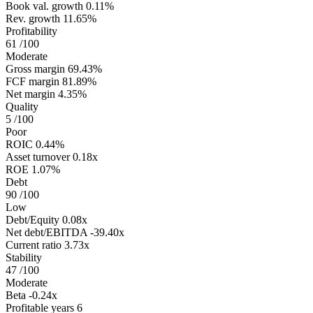
Book val. growth
0.11%
Rev. growth
11.65%
Profitability
61
/100
Moderate
Gross margin
69.43%
FCF margin
81.89%
Net margin
4.35%
Quality
5
/100
Poor
ROIC
0.44%
Asset turnover
0.18x
ROE
1.07%
Debt
90
/100
Low
Debt/Equity
0.08x
Net debt/EBITDA
-39.40x
Current ratio
3.73x
Stability
47
/100
Moderate
Beta
-0.24x
Profitable years
6