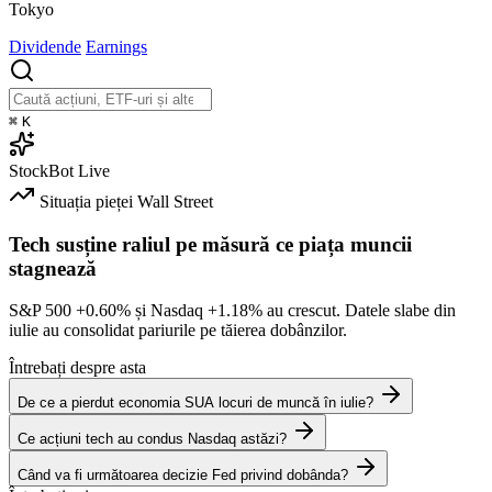
Tokyo
Dividende
Earnings
⌘
K
StockBot
Live
Situația pieței
Wall Street
Tech susține raliul pe măsură ce piața muncii
stagnează
S&P 500
+0.60%
și Nasdaq
+1.18%
au crescut. Datele slabe din
iulie au consolidat pariurile pe tăierea dobânzilor.
Întrebați despre asta
De ce a pierdut economia SUA locuri de muncă în iulie?
Ce acțiuni tech au condus Nasdaq astăzi?
Când va fi următoarea decizie Fed privind dobânda?