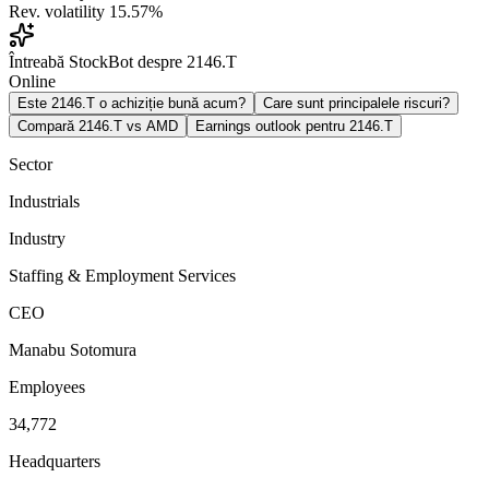
Rev. volatility
15.57%
Întreabă StockBot despre 2146.T
Online
Este 2146.T o achiziție bună acum?
Care sunt principalele riscuri?
Compară 2146.T vs AMD
Earnings outlook pentru 2146.T
Sector
Industrials
Industry
Staffing & Employment Services
CEO
Manabu Sotomura
Employees
34,772
Headquarters