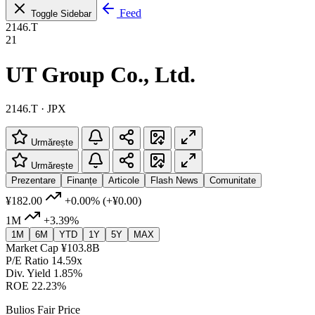
Feed
Toggle Sidebar
2146.T
21
UT Group Co., Ltd.
2146.T · JPX
Urmărește
Urmărește
Prezentare
Finanțe
Articole
Flash News
Comunitate
¥182.00
+0.00%
(+¥0.00)
1M
+3.39%
1M
6M
YTD
1Y
5Y
MAX
Market Cap
¥103.8B
P/E Ratio
14.59x
Div. Yield
1.85%
ROE
22.23%
Bulios Fair Price