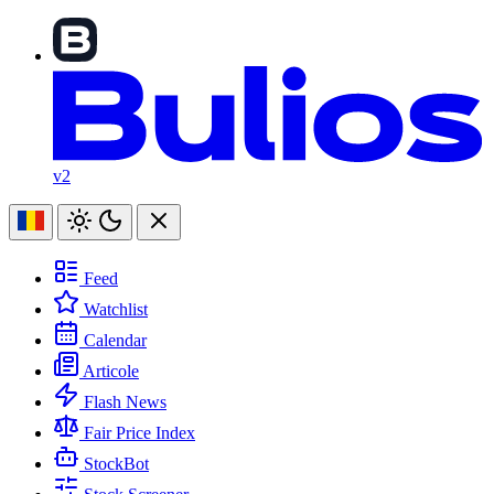
v2
Feed
Watchlist
Calendar
Articole
Flash News
Fair Price Index
StockBot