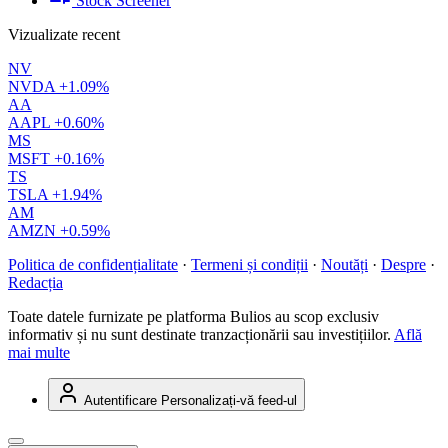
Stock Screener
Vizualizate recent
NV
NVDA
+1.09%
AA
AAPL
+0.60%
MS
MSFT
+0.16%
TS
TSLA
+1.94%
AM
AMZN
+0.59%
Politica de confidențialitate
·
Termeni și condiții
·
Noutăți
·
Despre
·
Redacția
Toate datele furnizate pe platforma Bulios au scop exclusiv
informativ și nu sunt destinate tranzacționării sau investițiilor.
Află
mai multe
Autentificare
Personalizați-vă feed-ul