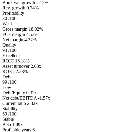
Book val. growth
2.12%
Rev. growth
0.74%
Profitability
30
/100
Weak
Gross margin
18.02%
FCF margin
4.53%
Net margin
4.27%
Quality
93
/100
Excellent
ROIC
16.18%
Asset turnover
2.63x
ROE
22.23%
Debt
99
/100
Low
Debt/Equity
0.32x
Net debt/EBITDA
-1.57x
Current ratio
2.32x
Stability
69
/100
Stable
Beta
1.09x
Profitable years
6