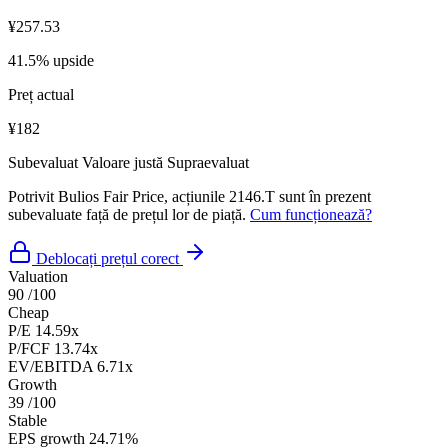
¥257.53
41.5% upside
Preț actual
¥182
Subevaluat
Valoare justă
Supraevaluat
Potrivit Bulios Fair Price, acțiunile 2146.T sunt în prezent
subevaluate față de prețul lor de piață.
Cum funcționează?
Deblocați prețul corect
Valuation
90
/100
Cheap
P/E
14.59x
P/FCF
13.74x
EV/EBITDA
6.71x
Growth
39
/100
Stable
EPS growth
24.71%