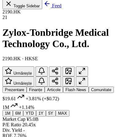
Feed
Toggle Sidebar
2190.HK
21
Zylox-Tonbridge Medical
Technology Co., Ltd.
2190.HK · HKSE
Urmărește
Urmărește
Prezentare
Finanțe
Articole
Flash News
Comunitate
$19.61
+3.81%
(+$0.72)
1M
+1.14%
1M
6M
YTD
1Y
5Y
MAX
Market Cap
¥5.0B
P/E Ratio
20.45x
Div. Yield
-
ROE
7.76%