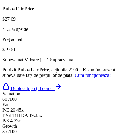
Bulios Fair Price
$27.69
41.2% upside
Preț actual
$19.61
Subevaluat
Valoare justă
Supraevaluat
Potrivit Bulios Fair Price, acțiunile 2190.HK sunt în prezent
subevaluate față de prețul lor de piață.
Cum funcționează?
Deblocați prețul corect
Valuation
60
/100
Fair
P/E
20.45x
EV/EBITDA
19.33x
P/S
4.73x
Growth
85
/100