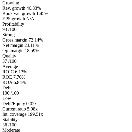
Growing
Rev. growth
46.83%
Book val. growth
1.45%
EPS growth
N/A
Profitability
93
/100
Strong
Gross margin
72.14%
Net margin
23.11%
Op. margin
18.59%
Quality
37
/100
Average
ROIC
6.13%
ROE
7.76%
ROA
6.84%
Debt
100
/100
Low
Debt/Equity
0.02x
Current ratio
5.98x
Int. coverage
199.51x
Stability
36
/100
Moderate