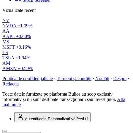
Stock Screener
Vizualizate recent
NV
NVDA
+1.09%
AA
AAPL
+0.60%
MS
MSFT
+0.16%
TS
TSLA
+1.94%
AM
AMZN
+0.59%
Politica de confidențialitate
·
Termeni și condiții
·
Noutăți
·
Despre
·
Redacția
Toate datele furnizate pe platforma Bulios au scop exclusiv
informativ și nu sunt destinate tranzacționării sau investițiilor.
Află
mai multe
Autentificare
Personalizați-vă feed-ul