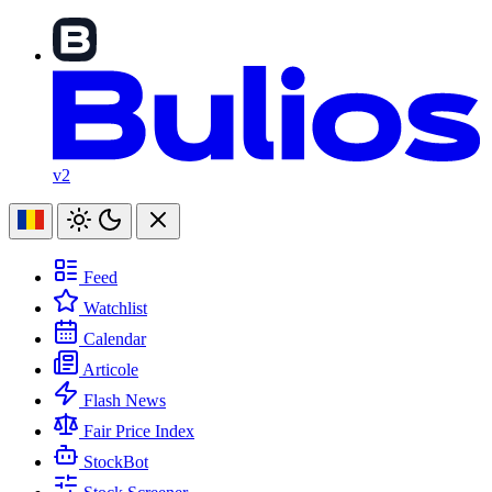
v2
Feed
Watchlist
Calendar
Articole
Flash News
Fair Price Index
StockBot