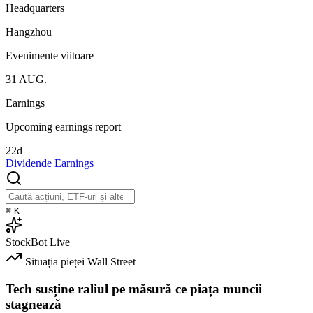
Headquarters
Hangzhou
Evenimente viitoare
31
AUG.
Earnings
Upcoming earnings report
22d
Dividende
Earnings
⌘
K
StockBot
Live
Situația pieței
Wall Street
Tech susține raliul pe măsură ce piața muncii
stagnează