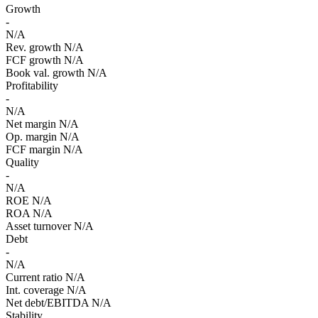
Growth
-
N/A
Rev. growth
N/A
FCF growth
N/A
Book val. growth
N/A
Profitability
-
N/A
Net margin
N/A
Op. margin
N/A
FCF margin
N/A
Quality
-
N/A
ROE
N/A
ROA
N/A
Asset turnover
N/A
Debt
-
N/A
Current ratio
N/A
Int. coverage
N/A
Net debt/EBITDA
N/A
Stability