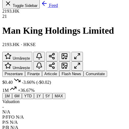
Feed
Toggle Sidebar
2193.HK
21
Man King Holdings Limited
2193.HK · HKSE
Urmărește
Urmărește
Prezentare
Finanțe
Articole
Flash News
Comunitate
$0.40
-3.66%
(-$0.02)
1M
+36.67%
1M
6M
YTD
1Y
5Y
MAX
Valuation
-
N/A
P/FFO
N/A
P/S
N/A
P/B
N/A