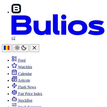
v2
Feed
Watchlist
Calendar
Articole
Flash News
Fair Price Index
StockBot