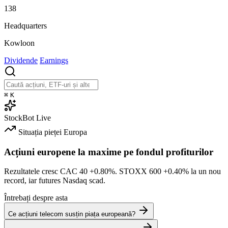
138
Headquarters
Kowloon
Dividende
Earnings
⌘
K
StockBot
Live
Situația pieței
Europa
Acțiuni europene la maxime pe fondul profiturilor
Rezultatele cresc CAC 40
+0.80%
. STOXX 600
+0.40%
la un nou
record, iar futures Nasdaq scad.
Întrebați despre asta
Ce acțiuni telecom susțin piața europeană?