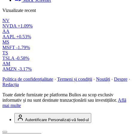
Stock Screener
Vizualizate recent
NV
NVDA
+1.09%
AA
AAPL
+0.53%
MS
MSFT
-1.79%
TS
TSLA
-0.58%
AM
AMZN
-3.17%
Politica de confidențialitate
·
Termeni și condiții
·
Noutăți
·
Despre
·
Redacția
Toate datele furnizate pe platforma Bulios au scop exclusiv
informativ și nu sunt destinate tranzacționării sau investițiilor.
Află
mai multe
Autentificare
Personalizați-vă feed-ul