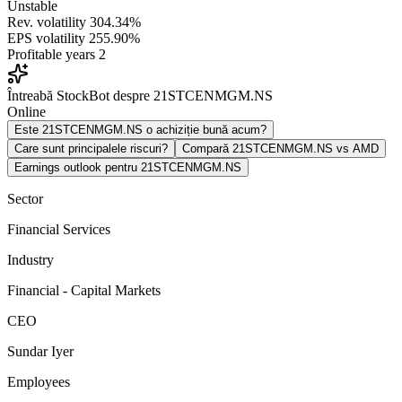
Unstable
Rev. volatility
304.34%
EPS volatility
255.90%
Profitable years
2
Întreabă StockBot despre 21STCENMGM.NS
Online
Este 21STCENMGM.NS o achiziție bună acum?
Care sunt principalele riscuri?
Compară 21STCENMGM.NS vs AMD
Earnings outlook pentru 21STCENMGM.NS
Sector
Financial Services
Industry
Financial - Capital Markets
CEO
Sundar Iyer
Employees