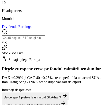
10
Headquarters
Mumbai
Dividende
Earnings
⌘
K
StockBot
Live
Situația pieței
Europa
Piețele europene cresc pe fondul calmării tensiunilor
DAX
+0.29%
și CAC 40
+0.25%
cresc sperând la un acord SUA-
Iran. Hang Seng
-1.96%
scade după vânzări de cipuri.
Întrebați despre asta
De ce speră piețele la un acord SUA-Iran?