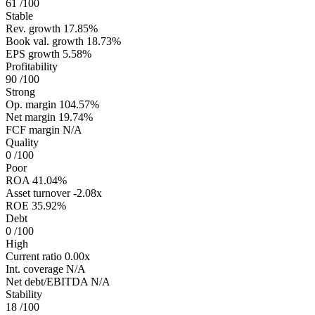
61
/100
Stable
Rev. growth
17.85%
Book val. growth
18.73%
EPS growth
5.58%
Profitability
90
/100
Strong
Op. margin
104.57%
Net margin
19.74%
FCF margin
N/A
Quality
0
/100
Poor
ROA
41.04%
Asset turnover
-2.08x
ROE
35.92%
Debt
0
/100
High
Current ratio
0.00x
Int. coverage
N/A
Net debt/EBITDA
N/A
Stability
18
/100