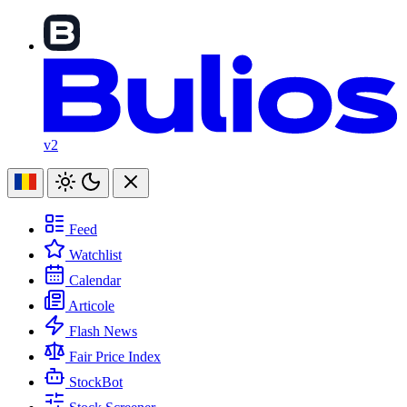
v2
Feed
Watchlist
Calendar
Articole
Flash News
Fair Price Index
StockBot