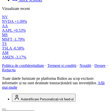
Stock Screener
Vizualizate recent
NV
NVDA
+1.09%
AA
AAPL
+0.53%
MS
MSFT
-1.79%
TS
TSLA
-0.58%
AM
AMZN
-3.17%
Politica de confidențialitate
·
Termeni și condiții
·
Noutăți
·
Despre
·
Redacția
Toate datele furnizate pe platforma Bulios au scop exclusiv
informativ și nu sunt destinate tranzacționării sau investițiilor.
Află
mai multe
Autentificare
Personalizați-vă feed-ul