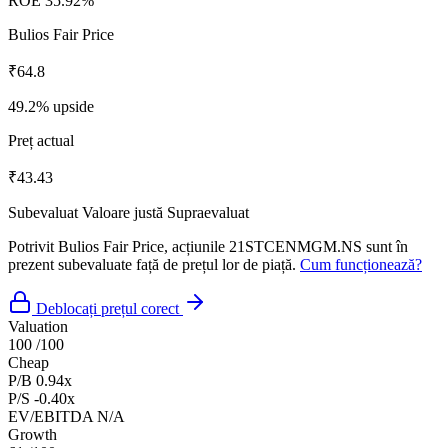
ROE
35.92%
Bulios Fair Price
₹64.8
49.2% upside
Preț actual
₹43.43
Subevaluat
Valoare justă
Supraevaluat
Potrivit Bulios Fair Price, acțiunile 21STCENMGM.NS sunt în
prezent subevaluate față de prețul lor de piață.
Cum funcționează?
Deblocați prețul corect
Valuation
100
/100
Cheap
P/B
0.94x
P/S
-0.40x
EV/EBITDA
N/A
Growth