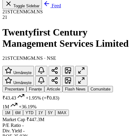
Feed
Toggle Sidebar
21STCENMGM.NS
21
Twentyfirst Century
Management Services Limited
21STCENMGM.NS · NSE
Urmărește
Urmărește
Prezentare
Finanțe
Articole
Flash News
Comunitate
₹43.43
+1.95%
(+₹0.83)
1M
+36.19%
1M
6M
YTD
1Y
5Y
MAX
Market Cap
₹447.3M
P/E Ratio
-
Div. Yield
-