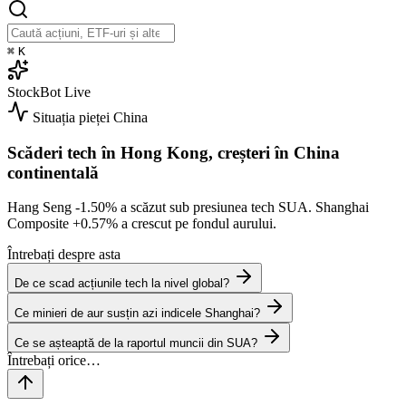
⌘
K
StockBot
Live
Situația pieței
China
Scăderi tech în Hong Kong, creșteri în China
continentală
Hang Seng
-1.50%
a scăzut sub presiunea tech SUA. Shanghai
Composite
+0.57%
a crescut pe fondul aurului.
Întrebați despre asta
De ce scad acțiunile tech la nivel global?
Ce minieri de aur susțin azi indicele Shanghai?
Ce se așteaptă de la raportul muncii din SUA?