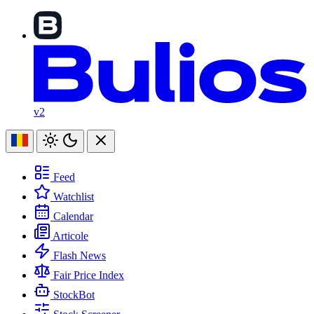
v2
Feed
Watchlist
Calendar
Articole
Flash News
Fair Price Index
StockBot