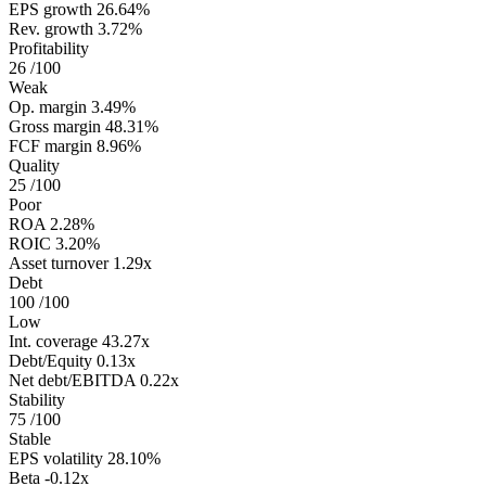
EPS growth
26.64%
Rev. growth
3.72%
Profitability
26
/100
Weak
Op. margin
3.49%
Gross margin
48.31%
FCF margin
8.96%
Quality
25
/100
Poor
ROA
2.28%
ROIC
3.20%
Asset turnover
1.29x
Debt
100
/100
Low
Int. coverage
43.27x
Debt/Equity
0.13x
Net debt/EBITDA
0.22x
Stability
75
/100
Stable
EPS volatility
28.10%
Beta
-0.12x