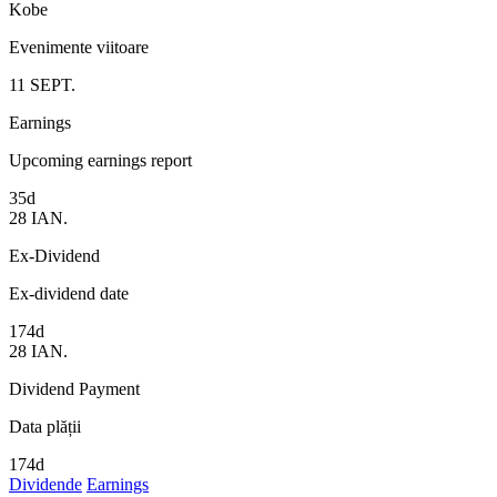
Kobe
Evenimente viitoare
11
SEPT.
Earnings
Upcoming earnings report
35d
28
IAN.
Ex-Dividend
Ex-dividend date
174d
28
IAN.
Dividend Payment
Data plății
174d
Dividende
Earnings