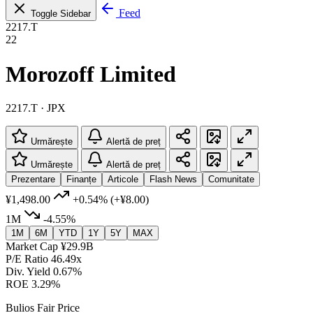
Feed
Toggle Sidebar
2217.T
22
Morozoff Limited
2217.T · JPX
Urmărește
Alertă de preț
Urmărește
Alertă de preț
Prezentare
Finanțe
Articole
Flash News
Comunitate
¥1,498.00
+0.54%
(+¥8.00)
1M
-4.55%
1M
6M
YTD
1Y
5Y
MAX
Market Cap
¥29.9B
P/E Ratio
46.49x
Div. Yield
0.67%
ROE
3.29%
Bulios Fair Price