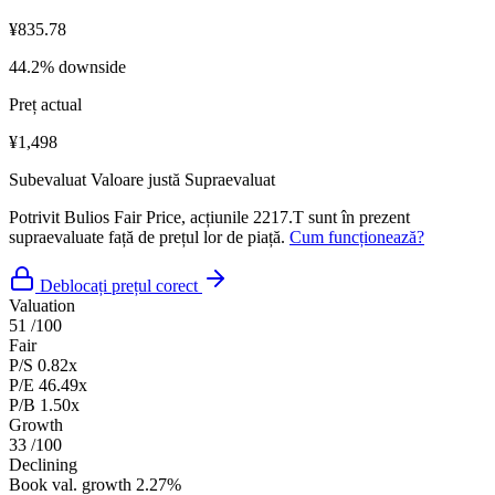
¥835.78
44.2% downside
Preț actual
¥1,498
Subevaluat
Valoare justă
Supraevaluat
Potrivit Bulios Fair Price, acțiunile 2217.T sunt în prezent
supraevaluate față de prețul lor de piață.
Cum funcționează?
Deblocați prețul corect
Valuation
51
/100
Fair
P/S
0.82x
P/E
46.49x
P/B
1.50x
Growth
33
/100
Declining
Book val. growth
2.27%