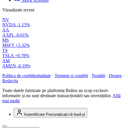
Stock Screener
Vizualizate recent
NV
NVDA
-1.15%
AA
AAPL
-0.61%
MS
MSFT
+2.32%
TS
TSLA
+0.78%
AM
AMZN
-0.19%
Politica de confidențialitate
·
Termeni și condiții
·
Noutăți
·
Despre
·
Redacția
Toate datele furnizate pe platforma Bulios au scop exclusiv
informativ și nu sunt destinate tranzacționării sau investițiilor.
Află
mai multe
Autentificare
Personalizați-vă feed-ul