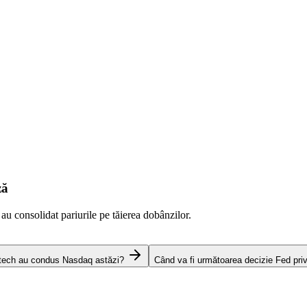
ză
 au consolidat pariurile pe tăierea dobânzilor.
 tech au condus Nasdaq astăzi?
Când va fi următoarea decizie Fed pri