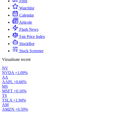
Feed
Watchlist
Calendar
Articole
Flash News
Fair Price Index
StockBot
Stock Screener
Vizualizate recent
NV
NVDA
+1.09%
AA
AAPL
+0.60%
MS
MSFT
+0.16%
TS
TSLA
+1.94%
AM
AMZN
+0.59%