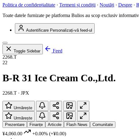
Politica de confidențialitate
·
Termeni și condiții
·
Noutăți
·
Despre
·
R
Toate datele furnizate pe platforma Bulios au scop exclusiv informativ ș
Autentificare
Personalizați-vă feed-ul
Feed
Toggle Sidebar
2268.T
22
B-R 31 Ice Cream Co.,Ltd.
2268.T · JPX
Urmărește
Urmărește
Prezentare
Finanțe
Articole
Flash News
Comunitate
¥4,060.00
+0.00%
(+¥0.00)