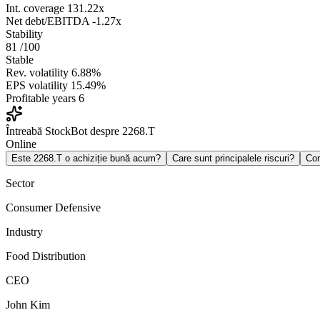
Int. coverage
131.22x
Net debt/EBITDA
-1.27x
Stability
81
/100
Stable
Rev. volatility
6.88%
EPS volatility
15.49%
Profitable years
6
Întreabă StockBot despre 2268.T
Online
Este 2268.T o achiziție bună acum?
Care sunt principalele riscuri?
Co
Sector
Consumer Defensive
Industry
Food Distribution
CEO
John Kim