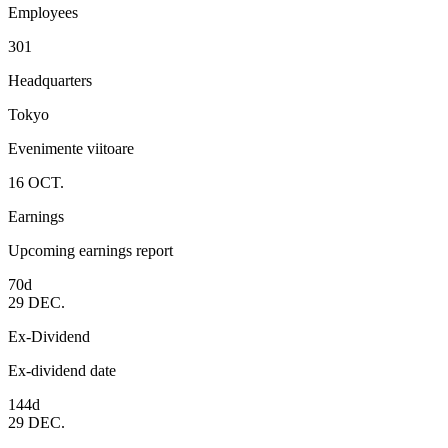
Employees
301
Headquarters
Tokyo
Evenimente viitoare
16
OCT.
Earnings
Upcoming earnings report
70d
29
DEC.
Ex-Dividend
Ex-dividend date
144d
29
DEC.