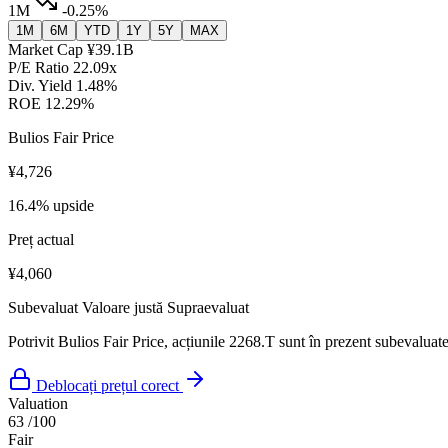
1M
-0.25%
1M
6M
YTD
1Y
5Y
MAX
Market Cap
¥39.1B
P/E Ratio
22.09x
Div. Yield
1.48%
ROE
12.29%
Bulios Fair Price
¥4,726
16.4% upside
Preț actual
¥4,060
Subevaluat
Valoare justă
Supraevaluat
Potrivit Bulios Fair Price, acțiunile 2268.T sunt în prezent subevaluate
Deblocați prețul corect
Valuation
63
/100
Fair