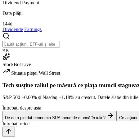
Dividend Payment
Data plății
144d
Dividende
Earnings
⌘
K
StockBot
Live
Situația pieței
Wall Street
Tech susține raliul pe măsură ce piața muncii stagnea
S&P 500
+0.60%
și Nasdaq
+1.18%
au crescut. Datele slabe din iulie
Întrebați despre asta
De ce a pierdut economia SUA locuri de muncă în iulie?
Ce acțiuni