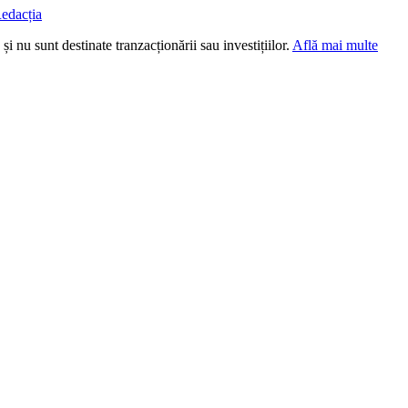
edacția
i nu sunt destinate tranzacționării sau investițiilor.
Află mai multe