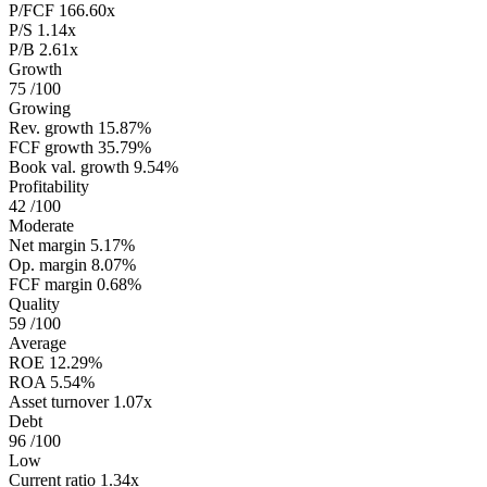
P/FCF
166.60x
P/S
1.14x
P/B
2.61x
Growth
75
/100
Growing
Rev. growth
15.87%
FCF growth
35.79%
Book val. growth
9.54%
Profitability
42
/100
Moderate
Net margin
5.17%
Op. margin
8.07%
FCF margin
0.68%
Quality
59
/100
Average
ROE
12.29%
ROA
5.54%
Asset turnover
1.07x
Debt
96
/100
Low
Current ratio
1.34x