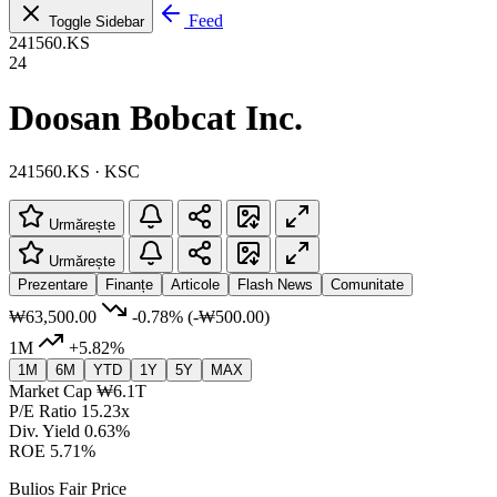
Feed
Toggle Sidebar
241560.KS
24
Doosan Bobcat Inc.
241560.KS · KSC
Urmărește
Urmărește
Prezentare
Finanțe
Articole
Flash News
Comunitate
₩63,500.00
-0.78%
(-₩500.00)
1M
+5.82%
1M
6M
YTD
1Y
5Y
MAX
Market Cap
₩6.1T
P/E Ratio
15.23x
Div. Yield
0.63%
ROE
5.71%
Bulios Fair Price