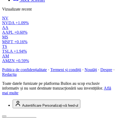
Stock Screener
Vizualizate recent
NV
NVDA
+1.09%
AA
AAPL
+0.60%
MS
MSFT
+0.16%
TS
TSLA
+1.94%
AM
AMZN
+0.59%
Politica de confidențialitate
·
Termeni și condiții
·
Noutăți
·
Despre
·
Redacția
Toate datele furnizate pe platforma Bulios au scop exclusiv
informativ și nu sunt destinate tranzacționării sau investițiilor.
Află
mai multe
Autentificare
Personalizați-vă feed-ul