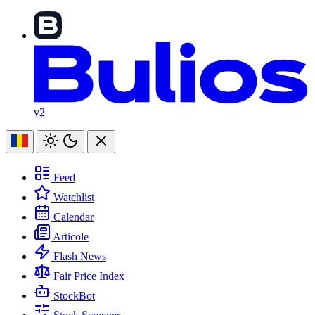
v2
Feed
Watchlist
Calendar
Articole
Flash News
Fair Price Index
StockBot