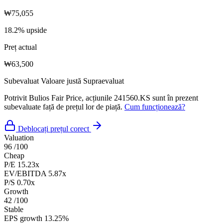
₩75,055
18.2% upside
Preț actual
₩63,500
Subevaluat
Valoare justă
Supraevaluat
Potrivit Bulios Fair Price, acțiunile 241560.KS sunt în prezent
subevaluate față de prețul lor de piață.
Cum funcționează?
Deblocați prețul corect
Valuation
96
/100
Cheap
P/E
15.23x
EV/EBITDA
5.87x
P/S
0.70x
Growth
42
/100
Stable
EPS growth
13.25%