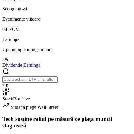
Seongnam-si
Evenimente viitoare
04
NOV.
Earnings
Upcoming earnings report
88d
Dividende
Earnings
⌘
K
StockBot
Live
Situația pieței
Wall Street
Tech susține raliul pe măsură ce piața muncii
stagnează