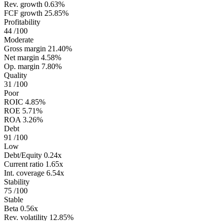
Rev. growth
0.63%
FCF growth
25.85%
Profitability
44
/100
Moderate
Gross margin
21.40%
Net margin
4.58%
Op. margin
7.80%
Quality
31
/100
Poor
ROIC
4.85%
ROE
5.71%
ROA
3.26%
Debt
91
/100
Low
Debt/Equity
0.24x
Current ratio
1.65x
Int. coverage
6.54x
Stability
75
/100
Stable
Beta
0.56x
Rev. volatility
12.85%