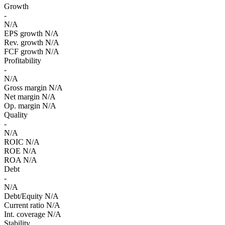
Growth
-
N/A
EPS growth
N/A
Rev. growth
N/A
FCF growth
N/A
Profitability
-
N/A
Gross margin
N/A
Net margin
N/A
Op. margin
N/A
Quality
-
N/A
ROIC
N/A
ROE
N/A
ROA
N/A
Debt
-
N/A
Debt/Equity
N/A
Current ratio
N/A
Int. coverage
N/A
Stability