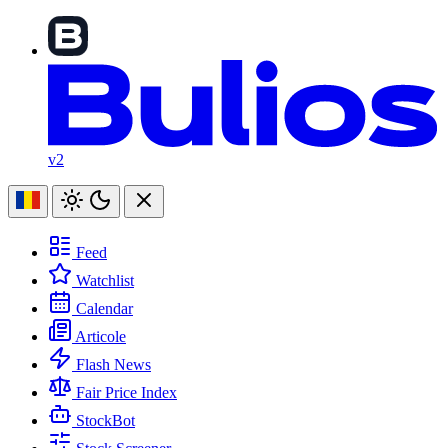
v2
Feed
Watchlist
Calendar
Articole
Flash News
Fair Price Index
StockBot