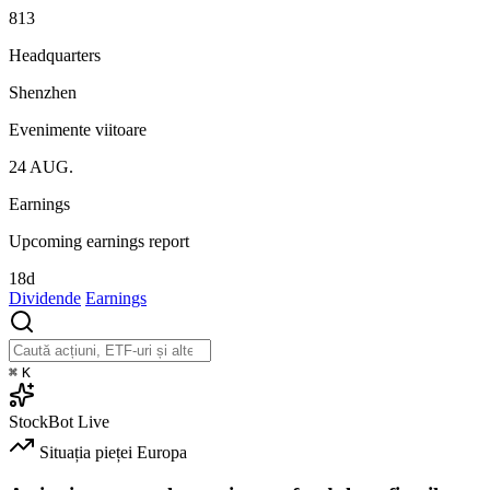
813
Headquarters
Shenzhen
Evenimente viitoare
24
AUG.
Earnings
Upcoming earnings report
18d
Dividende
Earnings
⌘
K
StockBot
Live
Situația pieței
Europa