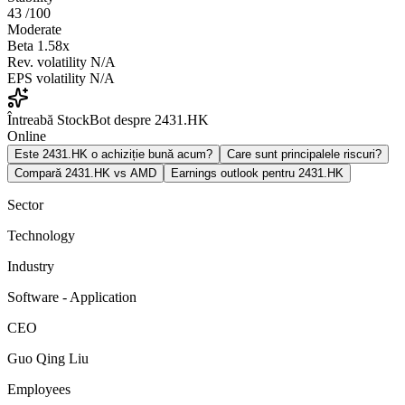
43
/100
Moderate
Beta
1.58x
Rev. volatility
N/A
EPS volatility
N/A
Întreabă StockBot despre 2431.HK
Online
Este 2431.HK o achiziție bună acum?
Care sunt principalele riscuri?
Compară 2431.HK vs AMD
Earnings outlook pentru 2431.HK
Sector
Technology
Industry
Software - Application
CEO
Guo Qing Liu
Employees