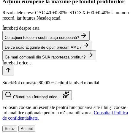
Acțiuni europene la maxime pe fondul profiturilor
Rezultatele cresc CAC 40
+0.80%
. STOXX 600
+0.40%
la un nou
record, iar futures Nasdaq scad.
Întrebați despre asta
Ce acțiuni telecom susțin piața europeană?
De ce scad acțiunile de cipuri precum AMD?
Ce mari companii din SUA raportează profituri?
StockBot cunoaște 80,000+ acțiuni la nivel mondial
Căutați sau întrebați orice…
Folosim cookie-uri esențiale pentru funcționarea site-ului și cookie-
uri analitice opționale pentru a măsura utilizarea.
Consultați Politica
de confidențialitate.
Refuz
Accept