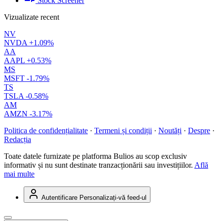
Stock Screener
Vizualizate recent
NV
NVDA
+1.09%
AA
AAPL
+0.53%
MS
MSFT
-1.79%
TS
TSLA
-0.58%
AM
AMZN
-3.17%
Politica de confidențialitate
·
Termeni și condiții
·
Noutăți
·
Despre
·
Redacția
Toate datele furnizate pe platforma Bulios au scop exclusiv
informativ și nu sunt destinate tranzacționării sau investițiilor.
Află
mai multe
Autentificare
Personalizați-vă feed-ul