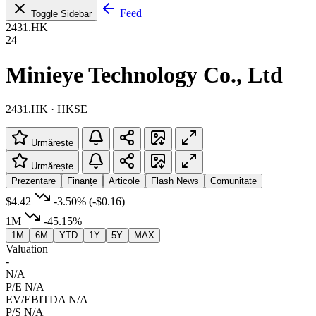
Feed
Toggle Sidebar
2431.HK
24
Minieye Technology Co., Ltd
2431.HK · HKSE
Urmărește
Urmărește
Prezentare
Finanțe
Articole
Flash News
Comunitate
$4.42
-3.50%
(-$0.16)
1M
-45.15%
1M
6M
YTD
1Y
5Y
MAX
Valuation
-
N/A
P/E
N/A
EV/EBITDA
N/A
P/S
N/A