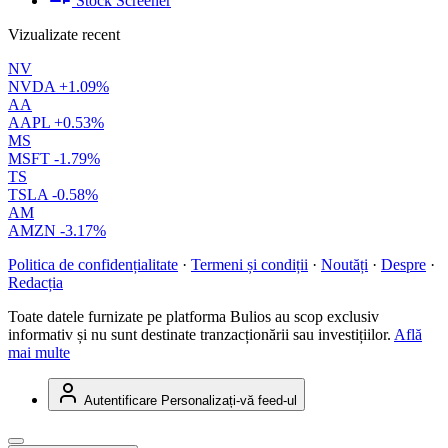
Stock Screener
Vizualizate recent
NV
NVDA
+1.09%
AA
AAPL
+0.53%
MS
MSFT
-1.79%
TS
TSLA
-0.58%
AM
AMZN
-3.17%
Politica de confidențialitate
·
Termeni și condiții
·
Noutăți
·
Despre
·
Redacția
Toate datele furnizate pe platforma Bulios au scop exclusiv
informativ și nu sunt destinate tranzacționării sau investițiilor.
Află
mai multe
Autentificare
Personalizați-vă feed-ul