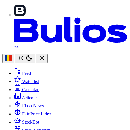
v2
Feed
Watchlist
Calendar
Articole
Flash News
Fair Price Index
StockBot