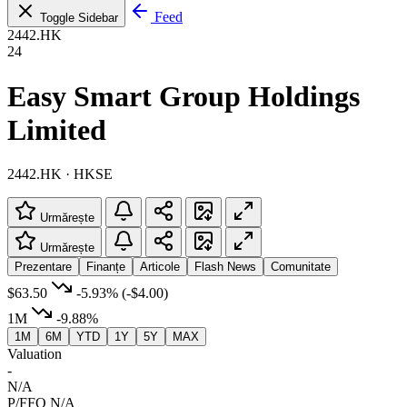
Feed
Toggle Sidebar
2442.HK
24
Easy Smart Group Holdings
Limited
2442.HK · HKSE
Urmărește
Urmărește
Prezentare
Finanțe
Articole
Flash News
Comunitate
$63.50
-5.93%
(-$4.00)
1M
-9.88%
1M
6M
YTD
1Y
5Y
MAX
Valuation
-
N/A
P/FFO
N/A