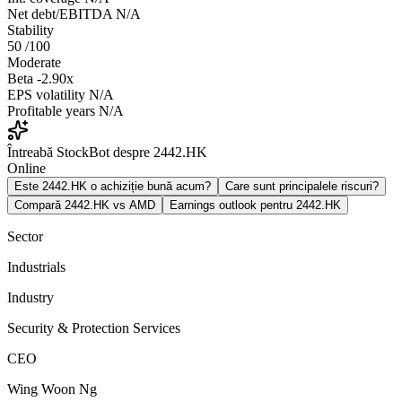
Net debt/EBITDA
N/A
Stability
50
/100
Moderate
Beta
-2.90x
EPS volatility
N/A
Profitable years
N/A
Întreabă StockBot despre 2442.HK
Online
Este 2442.HK o achiziție bună acum?
Care sunt principalele riscuri?
Compară 2442.HK vs AMD
Earnings outlook pentru 2442.HK
Sector
Industrials
Industry
Security & Protection Services
CEO
Wing Woon Ng