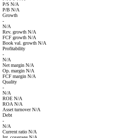
P/S
N/A
P/B
N/A
Growth
-
N/A
Rev. growth
N/A
FCF growth
N/A
Book val. growth
N/A
Profitability
-
N/A
Net margin
N/A
Op. margin
N/A
FCF margin
N/A
Quality
-
N/A
ROE
N/A
ROA
N/A
Asset turnover
N/A
Debt
-
N/A
Current ratio
N/A
Int. coverage
N/A