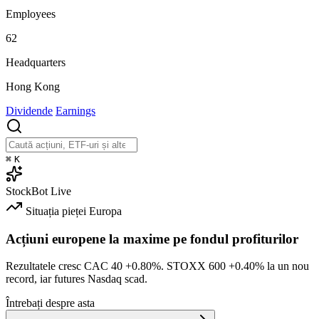
Employees
62
Headquarters
Hong Kong
Dividende
Earnings
⌘
K
StockBot
Live
Situația pieței
Europa
Acțiuni europene la maxime pe fondul profiturilor
Rezultatele cresc CAC 40
+0.80%
. STOXX 600
+0.40%
la un nou
record, iar futures Nasdaq scad.
Întrebați despre asta