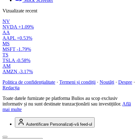
Stock Screener
Vizualizate recent
NV
NVDA
+1.09%
AA
AAPL
+0.53%
MS
MSFT
-1.79%
TS
TSLA
-0.58%
AM
AMZN
-3.17%
Politica de confidențialitate
·
Termeni și condiții
·
Noutăți
·
Despre
·
Redacția
Toate datele furnizate pe platforma Bulios au scop exclusiv
informativ și nu sunt destinate tranzacționării sau investițiilor.
Află
mai multe
Autentificare
Personalizați-vă feed-ul