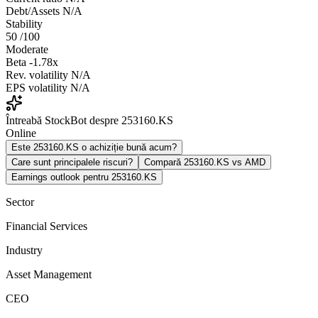
Debt/Assets
N/A
Stability
50
/100
Moderate
Beta
-1.78x
Rev. volatility
N/A
EPS volatility
N/A
Întreabă StockBot despre 253160.KS
Online
Este 253160.KS o achiziție bună acum?
Care sunt principalele riscuri?
Compară 253160.KS vs AMD
Earnings outlook pentru 253160.KS
Sector
Financial Services
Industry
Asset Management
CEO