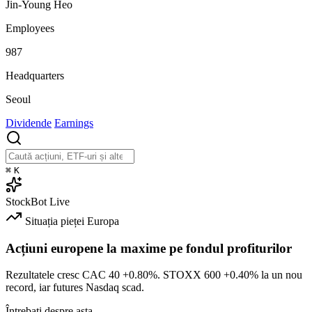
Jin-Young Heo
Employees
987
Headquarters
Seoul
Dividende
Earnings
⌘
K
StockBot
Live
Situația pieței
Europa
Acțiuni europene la maxime pe fondul profiturilor
Rezultatele cresc CAC 40
+0.80%
. STOXX 600
+0.40%
la un nou
record, iar futures Nasdaq scad.
Întrebați despre asta