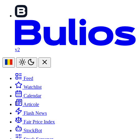
v2
Feed
Watchlist
Calendar
Articole
Flash News
Fair Price Index
StockBot