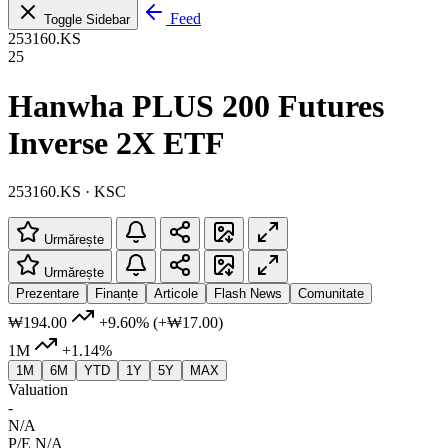
Feed
Toggle Sidebar
253160.KS
25
Hanwha PLUS 200 Futures
Inverse 2X ETF
253160.KS · KSC
Urmărește
Urmărește
Prezentare
Finanțe
Articole
Flash News
Comunitate
₩194.00
+9.60%
(+₩17.00)
1M
+1.14%
1M
6M
YTD
1Y
5Y
MAX
Valuation
-
N/A
P/E
N/A