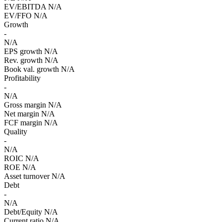
EV/EBITDA
N/A
EV/FFO
N/A
Growth
-
N/A
EPS growth
N/A
Rev. growth
N/A
Book val. growth
N/A
Profitability
-
N/A
Gross margin
N/A
Net margin
N/A
FCF margin
N/A
Quality
-
N/A
ROIC
N/A
ROE
N/A
Asset turnover
N/A
Debt
-
N/A
Debt/Equity
N/A
Current ratio
N/A