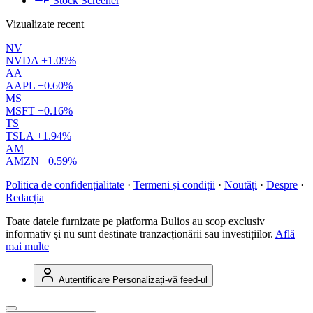
Stock Screener
Vizualizate recent
NV
NVDA
+1.09%
AA
AAPL
+0.60%
MS
MSFT
+0.16%
TS
TSLA
+1.94%
AM
AMZN
+0.59%
Politica de confidențialitate
·
Termeni și condiții
·
Noutăți
·
Despre
·
Redacția
Toate datele furnizate pe platforma Bulios au scop exclusiv
informativ și nu sunt destinate tranzacționării sau investițiilor.
Află
mai multe
Autentificare
Personalizați-vă feed-ul