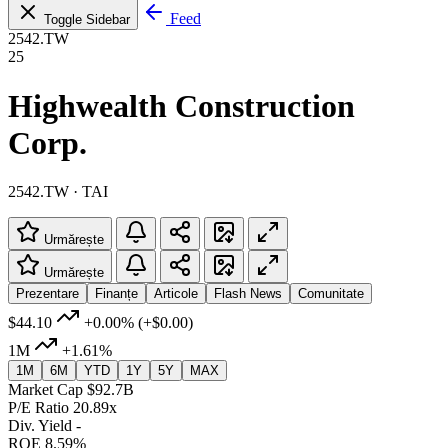
Feed
Toggle Sidebar
2542.TW
25
Highwealth Construction
Corp.
2542.TW · TAI
Urmărește
Urmărește
Prezentare
Finanțe
Articole
Flash News
Comunitate
$44.10
+0.00%
(+$0.00)
1M
+1.61%
1M
6M
YTD
1Y
5Y
MAX
Market Cap
$92.7B
P/E Ratio
20.89x
Div. Yield
-
ROE
8.59%