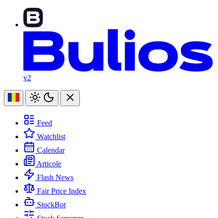
v2
Feed
Watchlist
Calendar
Articole
Flash News
Fair Price Index
StockBot