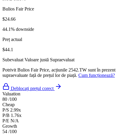
Bulios Fair Price
$24.66
44.1% downside
Preț actual
$44.1
Subevaluat
Valoare justă
Supraevaluat
Potrivit Bulios Fair Price, acțiunile 2542.TW sunt în prezent
supraevaluate față de prețul lor de piață.
Cum funcționează?
Deblocați prețul corect
Valuation
80
/100
Cheap
P/S
2.99x
P/B
1.76x
P/E
N/A
Growth
54
/100