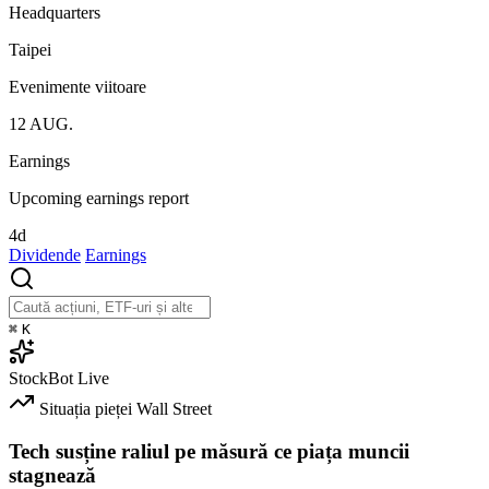
Headquarters
Taipei
Evenimente viitoare
12
AUG.
Earnings
Upcoming earnings report
4d
Dividende
Earnings
⌘
K
StockBot
Live
Situația pieței
Wall Street
Tech susține raliul pe măsură ce piața muncii
stagnează