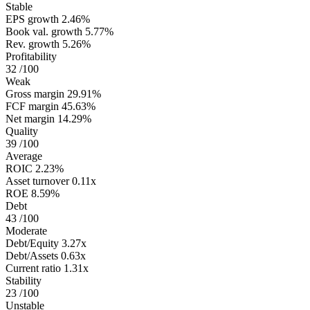
Stable
EPS growth
2.46%
Book val. growth
5.77%
Rev. growth
5.26%
Profitability
32
/100
Weak
Gross margin
29.91%
FCF margin
45.63%
Net margin
14.29%
Quality
39
/100
Average
ROIC
2.23%
Asset turnover
0.11x
ROE
8.59%
Debt
43
/100
Moderate
Debt/Equity
3.27x
Debt/Assets
0.63x
Current ratio
1.31x
Stability
23
/100
Unstable