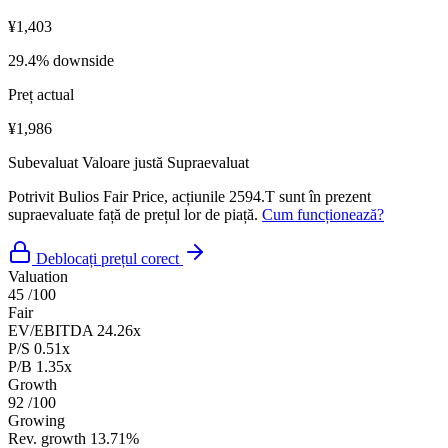
¥1,403
29.4% downside
Preț actual
¥1,986
Subevaluat
Valoare justă
Supraevaluat
Potrivit Bulios Fair Price, acțiunile 2594.T sunt în prezent
supraevaluate față de prețul lor de piață.
Cum funcționează?
Deblocați prețul corect
Valuation
45
/100
Fair
EV/EBITDA
24.26x
P/S
0.51x
P/B
1.35x
Growth
92
/100
Growing
Rev. growth
13.71%