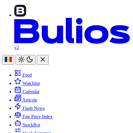
v2
Feed
Watchlist
Calendar
Articole
Flash News
Fair Price Index
StockBot