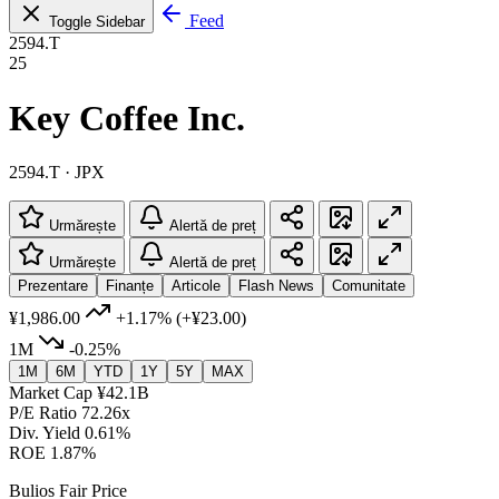
Feed
Toggle Sidebar
2594.T
25
Key Coffee Inc.
2594.T · JPX
Urmărește
Alertă de preț
Urmărește
Alertă de preț
Prezentare
Finanțe
Articole
Flash News
Comunitate
¥1,986.00
+1.17%
(+¥23.00)
1M
-0.25%
1M
6M
YTD
1Y
5Y
MAX
Market Cap
¥42.1B
P/E Ratio
72.26x
Div. Yield
0.61%
ROE
1.87%
Bulios Fair Price