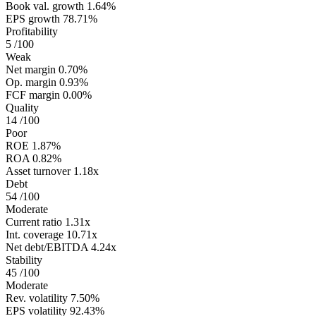
Book val. growth
1.64%
EPS growth
78.71%
Profitability
5
/100
Weak
Net margin
0.70%
Op. margin
0.93%
FCF margin
0.00%
Quality
14
/100
Poor
ROE
1.87%
ROA
0.82%
Asset turnover
1.18x
Debt
54
/100
Moderate
Current ratio
1.31x
Int. coverage
10.71x
Net debt/EBITDA
4.24x
Stability
45
/100
Moderate
Rev. volatility
7.50%
EPS volatility
92.43%