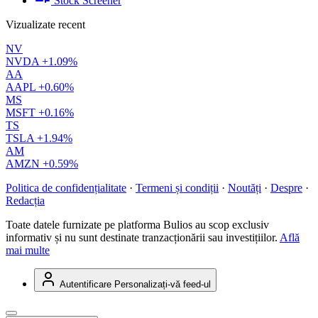
Stock Screener
Vizualizate recent
NV
NVDA
+1.09%
AA
AAPL
+0.60%
MS
MSFT
+0.16%
TS
TSLA
+1.94%
AM
AMZN
+0.59%
Politica de confidențialitate
·
Termeni și condiții
·
Noutăți
·
Despre
·
Redacția
Toate datele furnizate pe platforma Bulios au scop exclusiv
informativ și nu sunt destinate tranzacționării sau investițiilor.
Află
mai multe
Autentificare
Personalizați-vă feed-ul