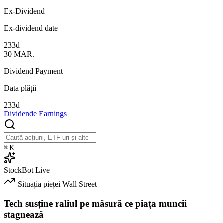
Ex-Dividend
Ex-dividend date
233d
30
MAR.
Dividend Payment
Data plății
233d
Dividende
Earnings
⌘
K
StockBot
Live
Situația pieței
Wall Street
Tech susține raliul pe măsură ce piața muncii
stagnează