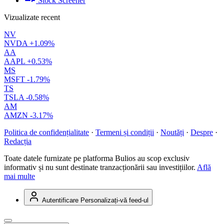
Stock Screener
Vizualizate recent
NV
NVDA
+1.09%
AA
AAPL
+0.53%
MS
MSFT
-1.79%
TS
TSLA
-0.58%
AM
AMZN
-3.17%
Politica de confidențialitate
·
Termeni și condiții
·
Noutăți
·
Despre
·
Redacția
Toate datele furnizate pe platforma Bulios au scop exclusiv
informativ și nu sunt destinate tranzacționării sau investițiilor.
Află
mai multe
Autentificare
Personalizați-vă feed-ul