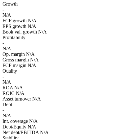
Growth
-
N/A
FCF growth
N/A
EPS growth
N/A
Book val. growth
N/A
Profitability
-
N/A
Op. margin
N/A
Gross margin
N/A
FCF margin
N/A
Quality
-
N/A
ROA
N/A
ROIC
N/A
Asset turnover
N/A
Debt
-
N/A
Int. coverage
N/A
Debt/Equity
N/A
Net debt/EBITDA
N/A
Stability