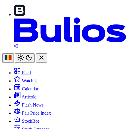
v2
Feed
Watchlist
Calendar
Articole
Flash News
Fair Price Index
StockBot