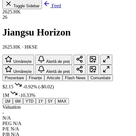
Feed
Toggle Sidebar
2625.HK
26
Jiangsu Horizon
2625.HK · HKSE
Urmărește
Alertă de preț
Urmărește
Alertă de preț
Prezentare
Finanțe
Articole
Flash News
Comunitate
$2.15
-0.92%
(-$0.02)
1M
-10.33%
1M
6M
YTD
1Y
5Y
MAX
Valuation
-
N/A
PEG
N/A
P/E
N/A
P/B
N/A