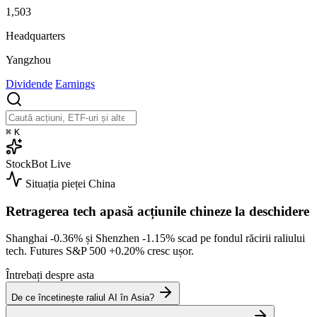
1,503
Headquarters
Yangzhou
Dividende
Earnings
⌘
K
StockBot
Live
Situația pieței
China
Retragerea tech apasă acțiunile chineze la deschidere
Shanghai
-0.36%
și Shenzhen
-1.15%
scad pe fondul răcirii raliului
tech. Futures S&P 500
+0.20%
cresc ușor.
Întrebați despre asta
De ce încetinește raliul AI în Asia?