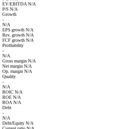
EV/EBITDA
N/A
P/S
N/A
Growth
-
N/A
EPS growth
N/A
Rev. growth
N/A
FCF growth
N/A
Profitability
-
N/A
Gross margin
N/A
Net margin
N/A
Op. margin
N/A
Quality
-
N/A
ROIC
N/A
ROE
N/A
ROA
N/A
Debt
-
N/A
Debt/Equity
N/A
Current ratio
N/A