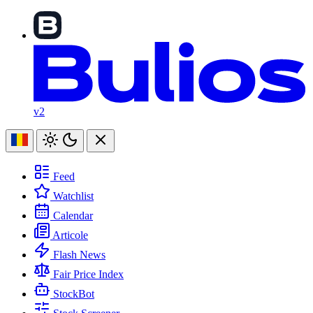
v2
Feed
Watchlist
Calendar
Articole
Flash News
Fair Price Index
StockBot