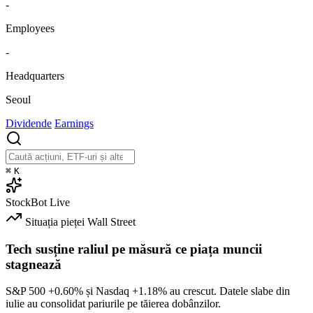
-
Employees
-
Headquarters
Seoul
Dividende
Earnings
⌘
K
StockBot
Live
Situația pieței
Wall Street
Tech susține raliul pe măsură ce piața muncii
stagnează
S&P 500
+0.60%
și Nasdaq
+1.18%
au crescut. Datele slabe din
iulie au consolidat pariurile pe tăierea dobânzilor.