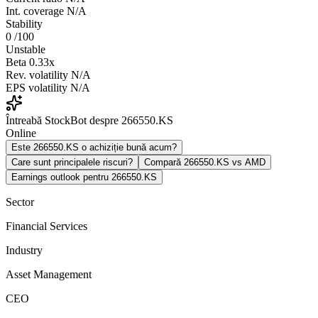
Int. coverage
N/A
Stability
0
/100
Unstable
Beta
0.33x
Rev. volatility
N/A
EPS volatility
N/A
Întreabă StockBot despre 266550.KS
Online
Este 266550.KS o achiziție bună acum?
Care sunt principalele riscuri?
Compară 266550.KS vs AMD
Earnings outlook pentru 266550.KS
Sector
Financial Services
Industry
Asset Management
CEO