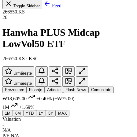
Feed
Toggle Sidebar
266550.KS
26
Hanwha PLUS Midcap
LowVol50 ETF
266550.KS · KSC
Urmărește
Urmărește
Prezentare
Finanțe
Articole
Flash News
Comunitate
₩18,605.00
+0.40%
(+₩75.00)
1M
+1.69%
1M
6M
YTD
1Y
5Y
MAX
Valuation
-
N/A
P/E
N/A