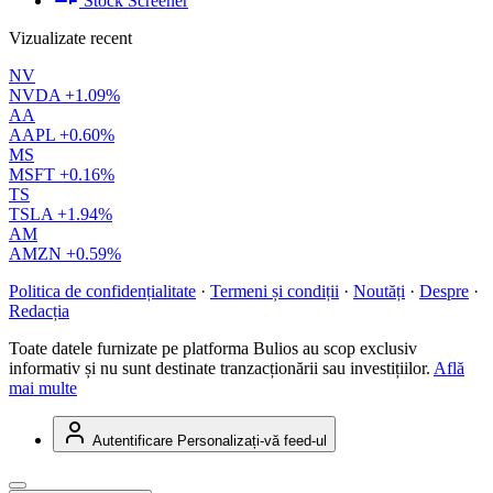
Stock Screener
Vizualizate recent
NV
NVDA
+1.09%
AA
AAPL
+0.60%
MS
MSFT
+0.16%
TS
TSLA
+1.94%
AM
AMZN
+0.59%
Politica de confidențialitate
·
Termeni și condiții
·
Noutăți
·
Despre
·
Redacția
Toate datele furnizate pe platforma Bulios au scop exclusiv
informativ și nu sunt destinate tranzacționării sau investițiilor.
Află
mai multe
Autentificare
Personalizați-vă feed-ul