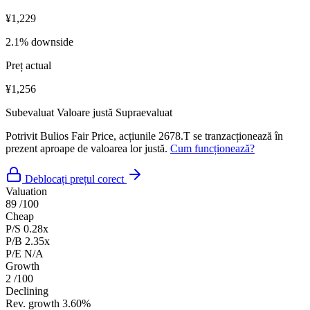
¥1,229
2.1% downside
Preț actual
¥1,256
Subevaluat
Valoare justă
Supraevaluat
Potrivit Bulios Fair Price, acțiunile 2678.T se tranzacționează în
prezent aproape de valoarea lor justă.
Cum funcționează?
Deblocați prețul corect
Valuation
89
/100
Cheap
P/S
0.28x
P/B
2.35x
P/E
N/A
Growth
2
/100
Declining
Rev. growth
3.60%