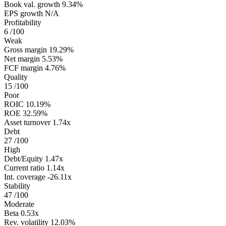
Book val. growth
9.34%
EPS growth
N/A
Profitability
6
/100
Weak
Gross margin
19.29%
Net margin
5.53%
FCF margin
4.76%
Quality
15
/100
Poor
ROIC
10.19%
ROE
32.59%
Asset turnover
1.74x
Debt
27
/100
High
Debt/Equity
1.47x
Current ratio
1.14x
Int. coverage
-26.11x
Stability
47
/100
Moderate
Beta
0.53x
Rev. volatility
12.03%