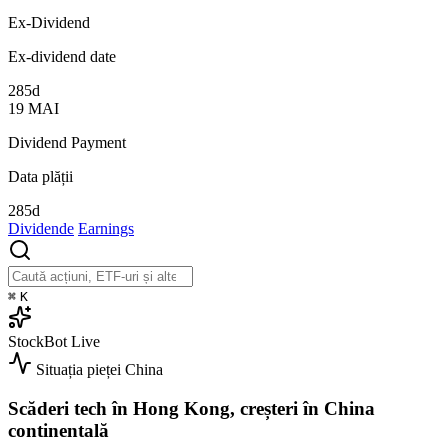
Ex-Dividend
Ex-dividend date
285d
19
MAI
Dividend Payment
Data plății
285d
Dividende
Earnings
⌘
K
StockBot
Live
Situația pieței
China
Scăderi tech în Hong Kong, creșteri în China
continentală