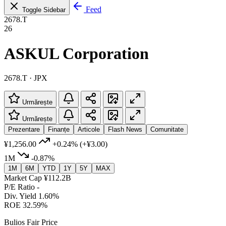
Feed
Toggle Sidebar
2678.T
26
ASKUL Corporation
2678.T · JPX
Urmărește
Urmărește
Prezentare
Finanțe
Articole
Flash News
Comunitate
¥1,256.00
+0.24%
(+¥3.00)
1M
-0.87%
1M
6M
YTD
1Y
5Y
MAX
Market Cap
¥112.2B
P/E Ratio
-
Div. Yield
1.60%
ROE
32.59%
Bulios Fair Price