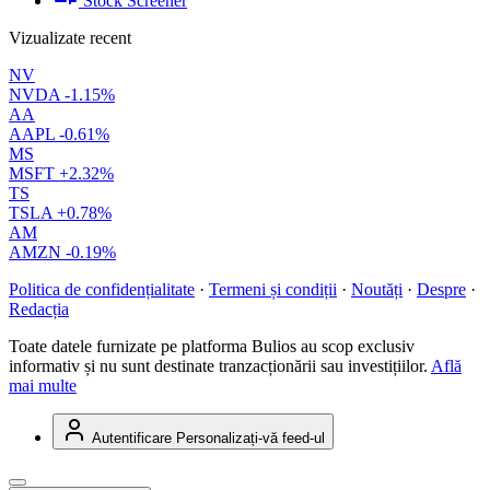
Stock Screener
Vizualizate recent
NV
NVDA
-1.15%
AA
AAPL
-0.61%
MS
MSFT
+2.32%
TS
TSLA
+0.78%
AM
AMZN
-0.19%
Politica de confidențialitate
·
Termeni și condiții
·
Noutăți
·
Despre
·
Redacția
Toate datele furnizate pe platforma Bulios au scop exclusiv
informativ și nu sunt destinate tranzacționării sau investițiilor.
Află
mai multe
Autentificare
Personalizați-vă feed-ul