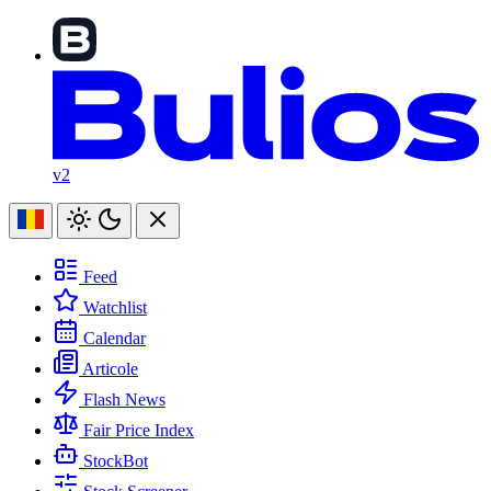
v2
Feed
Watchlist
Calendar
Articole
Flash News
Fair Price Index
StockBot