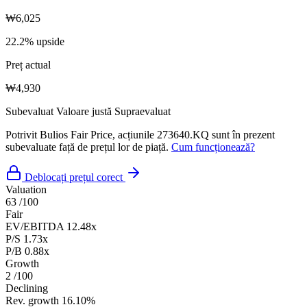
₩6,025
22.2% upside
Preț actual
₩4,930
Subevaluat
Valoare justă
Supraevaluat
Potrivit Bulios Fair Price, acțiunile 273640.KQ sunt în prezent
subevaluate față de prețul lor de piață.
Cum funcționează?
Deblocați prețul corect
Valuation
63
/100
Fair
EV/EBITDA
12.48x
P/S
1.73x
P/B
0.88x
Growth
2
/100
Declining
Rev. growth
16.10%