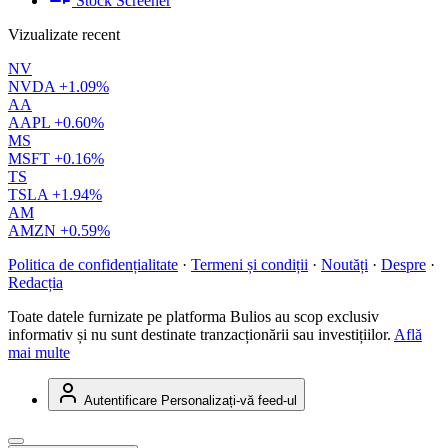
Stock Screener
Vizualizate recent
NV
NVDA
+1.09%
AA
AAPL
+0.60%
MS
MSFT
+0.16%
TS
TSLA
+1.94%
AM
AMZN
+0.59%
Politica de confidențialitate
·
Termeni și condiții
·
Noutăți
·
Despre
·
Redacția
Toate datele furnizate pe platforma Bulios au scop exclusiv
informativ și nu sunt destinate tranzacționării sau investițiilor.
Află
mai multe
Autentificare
Personalizați-vă feed-ul