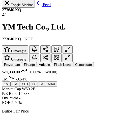
Feed
Toggle Sidebar
273640.KQ
27
YM Tech Co., Ltd.
273640.KQ · KOE
Urmărește
Urmărește
Prezentare
Finanțe
Articole
Flash News
Comunitate
₩4,930.00
+0.00%
(+₩0.00)
1M
-3.54%
1M
6M
YTD
1Y
5Y
MAX
Market Cap
₩50.2B
P/E Ratio
15.83x
Div. Yield
-
ROE
5.50%
Bulios Fair Price