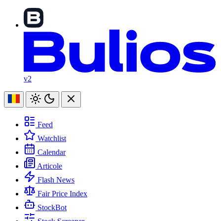
v2
Feed
Watchlist
Calendar
Articole
Flash News
Fair Price Index
StockBot