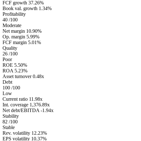
FCF growth
37.26%
Book val. growth
1.34%
Profitability
40
/100
Moderate
Net margin
10.90%
Op. margin
5.99%
FCF margin
5.01%
Quality
26
/100
Poor
ROE
5.50%
ROA
5.23%
Asset turnover
0.48x
Debt
100
/100
Low
Current ratio
11.98x
Int. coverage
1,376.89x
Net debt/EBITDA
-1.94x
Stability
82
/100
Stable
Rev. volatility
12.23%
EPS volatility
10.37%