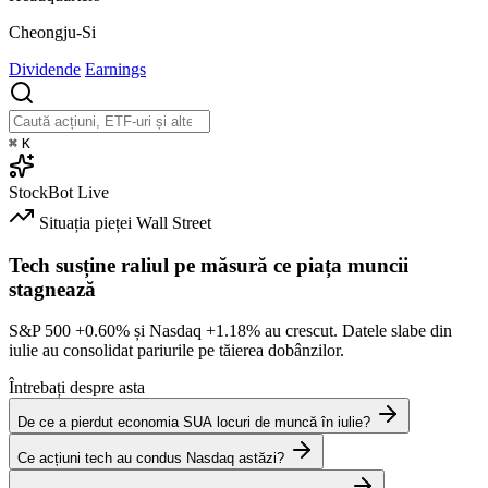
Cheongju-Si
Dividende
Earnings
⌘
K
StockBot
Live
Situația pieței
Wall Street
Tech susține raliul pe măsură ce piața muncii
stagnează
S&P 500
+0.60%
și Nasdaq
+1.18%
au crescut. Datele slabe din
iulie au consolidat pariurile pe tăierea dobânzilor.
Întrebați despre asta
De ce a pierdut economia SUA locuri de muncă în iulie?
Ce acțiuni tech au condus Nasdaq astăzi?