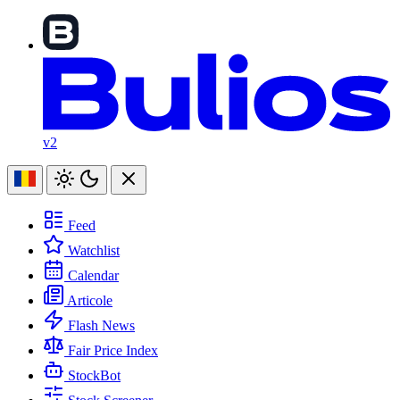
v2
Feed
Watchlist
Calendar
Articole
Flash News
Fair Price Index
StockBot