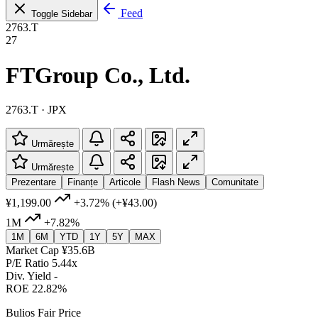
Feed
Toggle Sidebar
2763.T
27
FTGroup Co., Ltd.
2763.T · JPX
Urmărește
Urmărește
Prezentare
Finanțe
Articole
Flash News
Comunitate
¥1,199.00
+3.72%
(+¥43.00)
1M
+7.82%
1M
6M
YTD
1Y
5Y
MAX
Market Cap
¥35.6B
P/E Ratio
5.44x
Div. Yield
-
ROE
22.82%
Bulios Fair Price