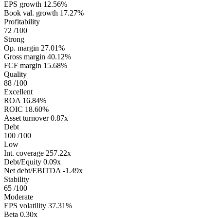
EPS growth
12.56%
Book val. growth
17.27%
Profitability
72
/100
Strong
Op. margin
27.01%
Gross margin
40.12%
FCF margin
15.68%
Quality
88
/100
Excellent
ROA
16.84%
ROIC
18.60%
Asset turnover
0.87x
Debt
100
/100
Low
Int. coverage
257.22x
Debt/Equity
0.09x
Net debt/EBITDA
-1.49x
Stability
65
/100
Moderate
EPS volatility
37.31%
Beta
0.30x