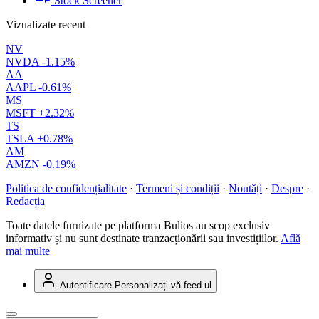
Stock Screener
Vizualizate recent
NV
NVDA
-1.15%
AA
AAPL
-0.61%
MS
MSFT
+2.32%
TS
TSLA
+0.78%
AM
AMZN
-0.19%
Politica de confidențialitate
·
Termeni și condiții
·
Noutăți
·
Despre
·
Redacția
Toate datele furnizate pe platforma Bulios au scop exclusiv
informativ și nu sunt destinate tranzacționării sau investițiilor.
Află
mai multe
Autentificare
Personalizați-vă feed-ul