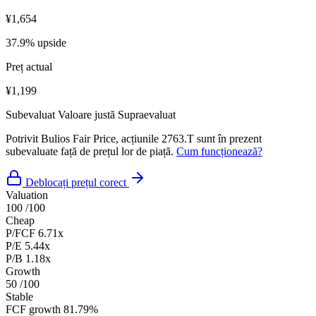
¥1,654
37.9% upside
Preț actual
¥1,199
Subevaluat
Valoare justă
Supraevaluat
Potrivit Bulios Fair Price, acțiunile 2763.T sunt în prezent
subevaluate față de prețul lor de piață.
Cum funcționează?
Deblocați prețul corect
Valuation
100
/100
Cheap
P/FCF
6.71x
P/E
5.44x
P/B
1.18x
Growth
50
/100
Stable
FCF growth
81.79%