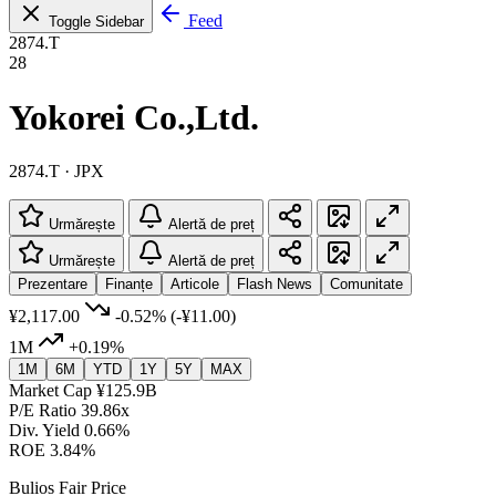
Feed
Toggle Sidebar
2874.T
28
Yokorei Co.,Ltd.
2874.T · JPX
Urmărește
Alertă de preț
Urmărește
Alertă de preț
Prezentare
Finanțe
Articole
Flash News
Comunitate
¥2,117.00
-0.52%
(-¥11.00)
1M
+0.19%
1M
6M
YTD
1Y
5Y
MAX
Market Cap
¥125.9B
P/E Ratio
39.86x
Div. Yield
0.66%
ROE
3.84%
Bulios Fair Price