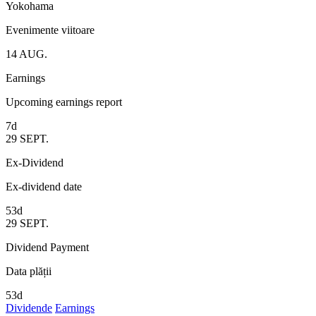
Yokohama
Evenimente viitoare
14
AUG.
Earnings
Upcoming earnings report
7d
29
SEPT.
Ex-Dividend
Ex-dividend date
53d
29
SEPT.
Dividend Payment
Data plății
53d
Dividende
Earnings