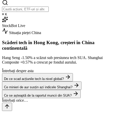
⌘
K
StockBot
Live
Situația pieței
China
Scăderi tech în Hong Kong, creșteri în China
continentală
Hang Seng
-1.50%
a scăzut sub presiunea tech SUA. Shanghai
Composite
+0.57%
a crescut pe fondul aurului.
Întrebați despre asta
De ce scad acțiunile tech la nivel global?
Ce minieri de aur susțin azi indicele Shanghai?
Ce se așteaptă de la raportul muncii din SUA?