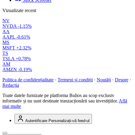
Stock Screener
Vizualizate recent
NV
NVDA
-1.15%
AA
AAPL
-0.61%
MS
MSFT
+2.32%
TS
TSLA
+0.78%
AM
AMZN
-0.19%
Politica de confidențialitate
·
Termeni și condiții
·
Noutăți
·
Despre
·
Redacția
Toate datele furnizate pe platforma Bulios au scop exclusiv
informativ și nu sunt destinate tranzacționării sau investițiilor.
Află
mai multe
Autentificare
Personalizați-vă feed-ul