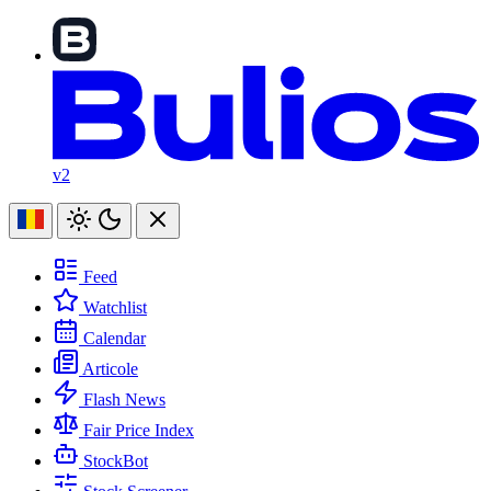
v2
Feed
Watchlist
Calendar
Articole
Flash News
Fair Price Index
StockBot