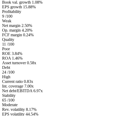
Book val. growth
1.08%
EPS growth
15.88%
Profitability
9
/100
Weak
Net margin
2.50%
Op. margin
4.20%
FCF margin
0.24%
Quality
11
/100
Poor
ROE
3.84%
ROA
1.46%
Asset turnover
0.58x
Debt
24
/100
High
Current ratio
0.83x
Int. coverage
7.00x
Net debt/EBITDA
6.97x
Stability
65
/100
Moderate
Rev. volatility
8.17%
EPS volatility
44.54%