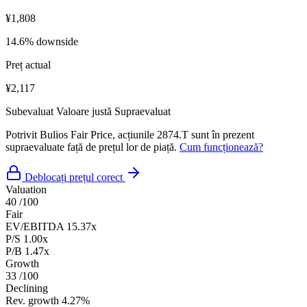
¥1,808
14.6% downside
Preț actual
¥2,117
Subevaluat
Valoare justă
Supraevaluat
Potrivit Bulios Fair Price, acțiunile 2874.T sunt în prezent
supraevaluate față de prețul lor de piață.
Cum funcționează?
Deblocați prețul corect
Valuation
40
/100
Fair
EV/EBITDA
15.37x
P/S
1.00x
P/B
1.47x
Growth
33
/100
Declining
Rev. growth
4.27%