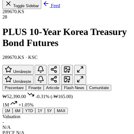
Feed
Toggle Sidebar
289670.KS
28
PLUS 10-Year Korea Treasury
Bond Futures
289670.KS · KSC
Urmărește
Urmărește
Prezentare
Finanțe
Articole
Flash News
Comunitate
₩52,390.00
-0.31%
(-₩165.00)
1M
+1.05%
1M
6M
YTD
1Y
5Y
MAX
Valuation
-
N/A
P/FCF
N/A