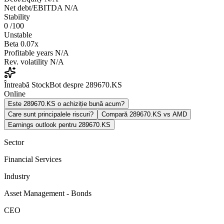
Net debt/EBITDA
N/A
Stability
0
/100
Unstable
Beta
0.07x
Profitable years
N/A
Rev. volatility
N/A
Întreabă StockBot despre 289670.KS
Online
Este 289670.KS o achiziție bună acum?
Care sunt principalele riscuri?
Compară 289670.KS vs AMD
Earnings outlook pentru 289670.KS
Sector
Financial Services
Industry
Asset Management - Bonds
CEO