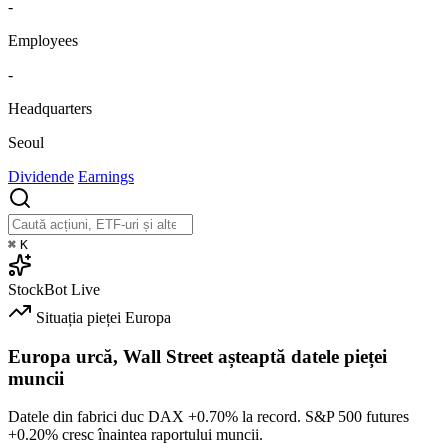
-
Employees
-
Headquarters
Seoul
Dividende
Earnings
⌘
K
StockBot
Live
Situația pieței
Europa
Europa urcă, Wall Street așteaptă datele pieței
muncii
Datele din fabrici duc DAX
+0.70%
la record. S&P 500 futures
+0.20%
cresc înaintea raportului muncii.