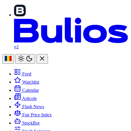
v2
Feed
Watchlist
Calendar
Articole
Flash News
Fair Price Index
StockBot