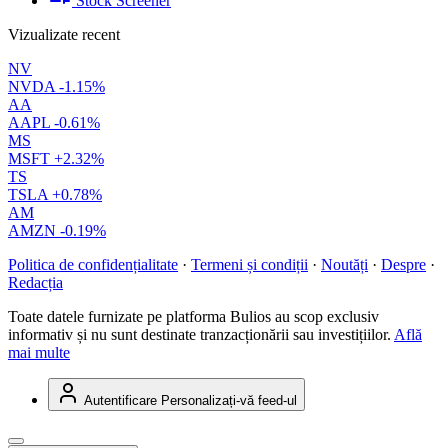
Stock Screener
Vizualizate recent
NV
NVDA
-1.15%
AA
AAPL
-0.61%
MS
MSFT
+2.32%
TS
TSLA
+0.78%
AM
AMZN
-0.19%
Politica de confidențialitate
·
Termeni și condiții
·
Noutăți
·
Despre
·
Redacția
Toate datele furnizate pe platforma Bulios au scop exclusiv
informativ și nu sunt destinate tranzacționării sau investițiilor.
Află
mai multe
Autentificare
Personalizați-vă feed-ul