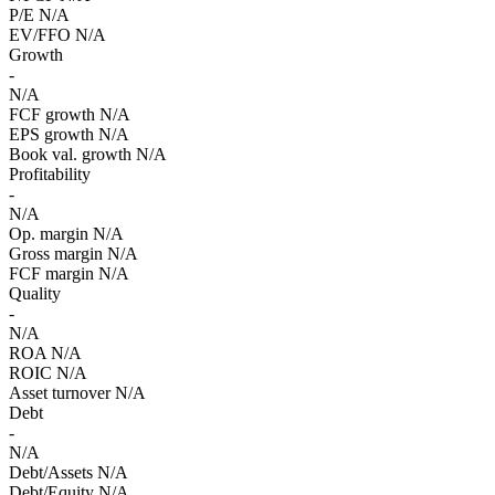
P/E
N/A
EV/FFO
N/A
Growth
-
N/A
FCF growth
N/A
EPS growth
N/A
Book val. growth
N/A
Profitability
-
N/A
Op. margin
N/A
Gross margin
N/A
FCF margin
N/A
Quality
-
N/A
ROA
N/A
ROIC
N/A
Asset turnover
N/A
Debt
-
N/A
Debt/Assets
N/A
Debt/Equity
N/A