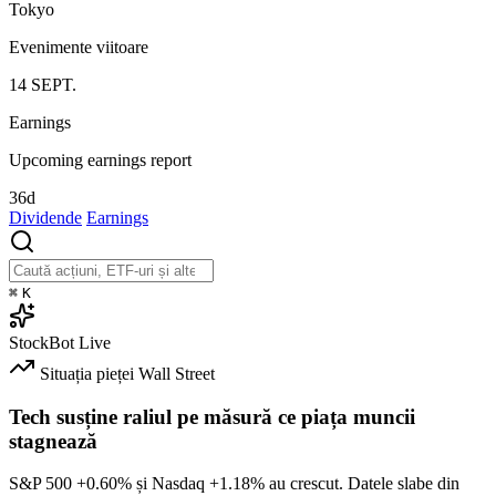
Tokyo
Evenimente viitoare
14
SEPT.
Earnings
Upcoming earnings report
36d
Dividende
Earnings
⌘
K
StockBot
Live
Situația pieței
Wall Street
Tech susține raliul pe măsură ce piața muncii
stagnează
S&P 500
+0.60%
și Nasdaq
+1.18%
au crescut. Datele slabe din