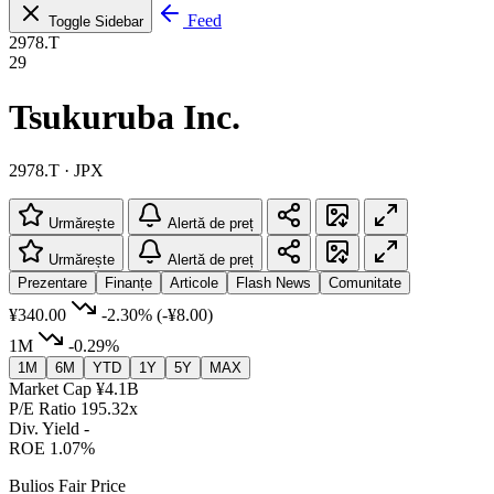
Feed
Toggle Sidebar
2978.T
29
Tsukuruba Inc.
2978.T · JPX
Urmărește
Alertă de preț
Urmărește
Alertă de preț
Prezentare
Finanțe
Articole
Flash News
Comunitate
¥340.00
-2.30%
(-¥8.00)
1M
-0.29%
1M
6M
YTD
1Y
5Y
MAX
Market Cap
¥4.1B
P/E Ratio
195.32x
Div. Yield
-
ROE
1.07%
Bulios Fair Price