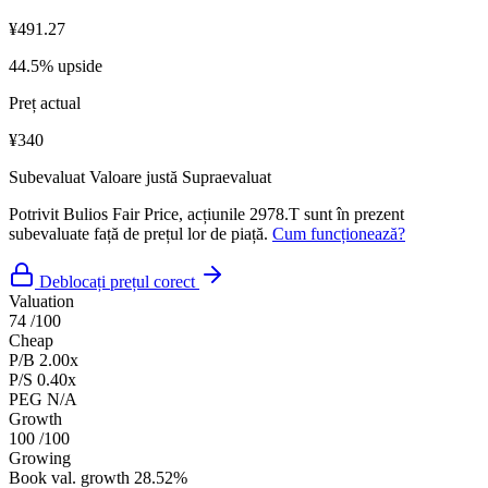
¥491.27
44.5% upside
Preț actual
¥340
Subevaluat
Valoare justă
Supraevaluat
Potrivit Bulios Fair Price, acțiunile 2978.T sunt în prezent
subevaluate față de prețul lor de piață.
Cum funcționează?
Deblocați prețul corect
Valuation
74
/100
Cheap
P/B
2.00x
P/S
0.40x
PEG
N/A
Growth
100
/100
Growing
Book val. growth
28.52%