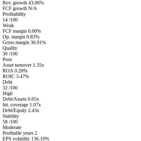
Rev. growth
43.06%
FCF growth
N/A
Profitability
14
/100
Weak
FCF margin
0.00%
Op. margin
0.83%
Gross margin
36.91%
Quality
30
/100
Poor
Asset turnover
1.35x
ROA
0.28%
ROIC
3.47%
Debt
32
/100
High
Debt/Assets
0.65x
Int. coverage
1.07x
Debt/Equity
2.43x
Stability
58
/100
Moderate
Profitable years
2
EPS volatility
136.10%