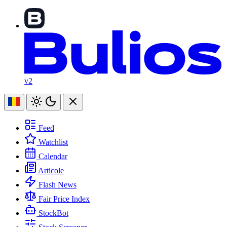
v2
Feed
Watchlist
Calendar
Articole
Flash News
Fair Price Index
StockBot