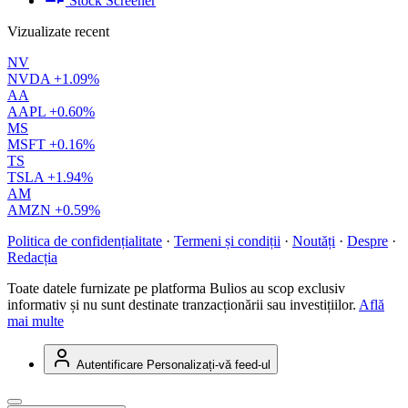
Stock Screener
Vizualizate recent
NV
NVDA
+1.09%
AA
AAPL
+0.60%
MS
MSFT
+0.16%
TS
TSLA
+1.94%
AM
AMZN
+0.59%
Politica de confidențialitate
·
Termeni și condiții
·
Noutăți
·
Despre
·
Redacția
Toate datele furnizate pe platforma Bulios au scop exclusiv
informativ și nu sunt destinate tranzacționării sau investițiilor.
Află
mai multe
Autentificare
Personalizați-vă feed-ul