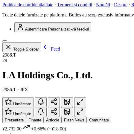
Politica de confidențialitate
·
Termeni și condiții
·
Noutăți
·
Despre
·
R
Toate datele furnizate pe platforma Bulios au scop exclusiv informativ ș
Autentificare
Personalizați-vă feed-ul
Feed
Toggle Sidebar
2986.T
29
LA Holdings Co., Ltd.
2986.T · JPX
Urmărește
Urmărește
Prezentare
Finanțe
Articole
Flash News
Comunitate
¥2,732.00
+0.66%
(+¥18.00)