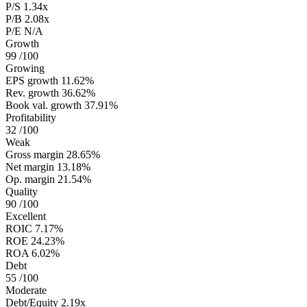
P/S
1.34x
P/B
2.08x
P/E
N/A
Growth
99
/100
Growing
EPS growth
11.62%
Rev. growth
36.62%
Book val. growth
37.91%
Profitability
32
/100
Weak
Gross margin
28.65%
Net margin
13.18%
Op. margin
21.54%
Quality
90
/100
Excellent
ROIC
7.17%
ROE
24.23%
ROA
6.02%
Debt
55
/100
Moderate
Debt/Equity
2.19x