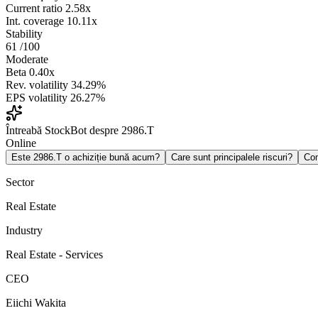
Current ratio
2.58x
Int. coverage
10.11x
Stability
61
/100
Moderate
Beta
0.40x
Rev. volatility
34.29%
EPS volatility
26.27%
Întreabă StockBot despre 2986.T
Online
Este 2986.T o achiziție bună acum?
Care sunt principalele riscuri?
Co
Sector
Real Estate
Industry
Real Estate - Services
CEO
Eiichi Wakita