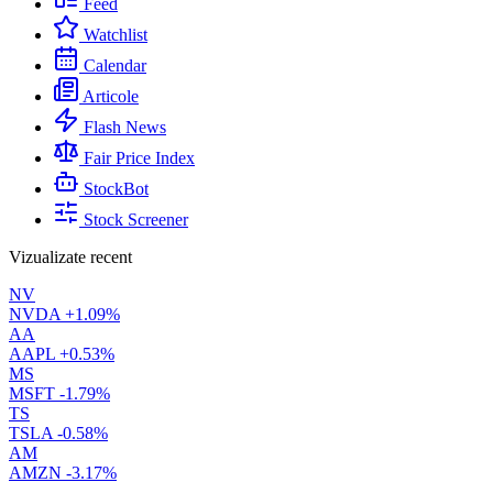
Feed
Watchlist
Calendar
Articole
Flash News
Fair Price Index
StockBot
Stock Screener
Vizualizate recent
NV
NVDA
+1.09%
AA
AAPL
+0.53%
MS
MSFT
-1.79%
TS
TSLA
-0.58%
AM
AMZN
-3.17%