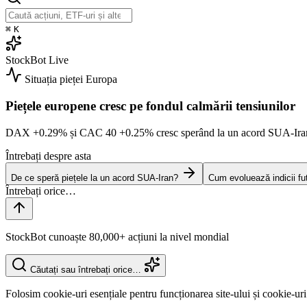
⌘
K
StockBot
Live
Situația pieței
Europa
Piețele europene cresc pe fondul calmării tensiunilor
DAX
+0.29%
și CAC 40
+0.25%
cresc sperând la un acord SUA-Ir
Întrebați despre asta
De ce speră piețele la un acord SUA-Iran?
Cum evoluează indicii fu
StockBot cunoaște 80,000+ acțiuni la nivel mondial
Căutați sau întrebați orice…
Folosim cookie-uri esențiale pentru funcționarea site-ului și cookie-uri