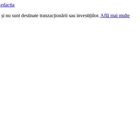
edacția
i nu sunt destinate tranzacționării sau investițiilor.
Află mai multe