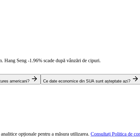
an. Hang Seng
-1.96%
scade după vânzări de cipuri.
tures americani?
Ce date economice din SUA sunt așteptate azi?
 analitice opționale pentru a măsura utilizarea.
Consultați Politica de con