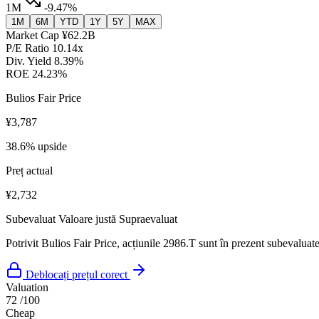
1M
-9.47%
1M
6M
YTD
1Y
5Y
MAX
Market Cap
¥62.2B
P/E Ratio
10.14x
Div. Yield
8.39%
ROE
24.23%
Bulios Fair Price
¥3,787
38.6% upside
Preț actual
¥2,732
Subevaluat
Valoare justă
Supraevaluat
Potrivit Bulios Fair Price, acțiunile 2986.T sunt în prezent subevaluate
Deblocați prețul corect
Valuation
72
/100
Cheap