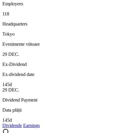
Employees
118
Headquarters
Tokyo
Evenimente viitoare
29
DEC.
Ex-Dividend
Ex-dividend date
145d
29
DEC.
Dividend Payment
Data plății
145d
Dividende
Earnings