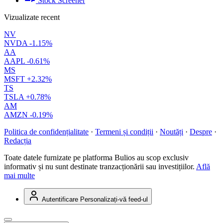
Stock Screener
Vizualizate recent
NV
NVDA
-1.15%
AA
AAPL
-0.61%
MS
MSFT
+2.32%
TS
TSLA
+0.78%
AM
AMZN
-0.19%
Politica de confidențialitate
·
Termeni și condiții
·
Noutăți
·
Despre
·
Redacția
Toate datele furnizate pe platforma Bulios au scop exclusiv
informativ și nu sunt destinate tranzacționării sau investițiilor.
Află
mai multe
Autentificare
Personalizați-vă feed-ul