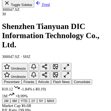
Feed
Toggle Sidebar
300047.SZ
30
Shenzhen Tianyuan DIC
Information Technology Co.,
Ltd.
300047.SZ · SHZ
Urmărește
Urmărește
Prezentare
Finanțe
Articole
Flash News
Comunitate
¥10.12
-1.84%
(-¥0.19)
1M
+8.99%
1M
6M
YTD
1Y
5Y
MAX
Market Cap
¥6.6B
P/E Ratio
199.09x