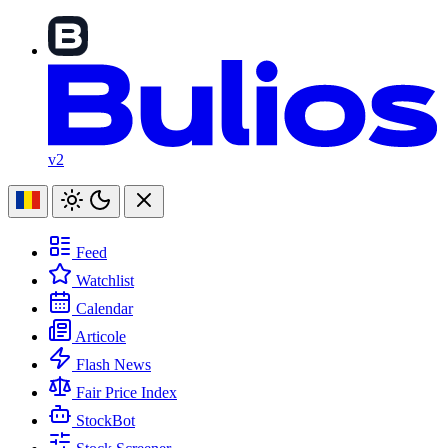
v2
Feed
Watchlist
Calendar
Articole
Flash News
Fair Price Index
StockBot