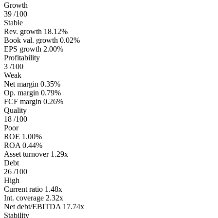
Growth
39
/100
Stable
Rev. growth
18.12%
Book val. growth
0.02%
EPS growth
2.00%
Profitability
3
/100
Weak
Net margin
0.35%
Op. margin
0.79%
FCF margin
0.26%
Quality
18
/100
Poor
ROE
1.00%
ROA
0.44%
Asset turnover
1.29x
Debt
26
/100
High
Current ratio
1.48x
Int. coverage
2.32x
Net debt/EBITDA
17.74x
Stability