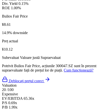
Div. Yield
0.15%
ROE
1.00%
Bulios Fair Price
¥8.61
14.9% downside
Preț actual
¥10.12
Subevaluat
Valoare justă
Supraevaluat
Potrivit Bulios Fair Price, acțiunile 300047.SZ sunt în prezent
supraevaluate față de prețul lor de piață.
Cum funcționează?
Deblocați prețul corect
Valuation
20
/100
Expensive
EV/EBITDA
65.36x
P/S
0.69x
P/B
1.99x