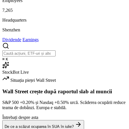
Employees
7,265
Headquarters
Shenzhen
Dividende
Earnings
⌘
K
StockBot
Live
Situația pieței
Wall Street
Wall Street crește după raportul slab al muncii
S&P 500
+0.20%
și Nasdaq
+0.50%
urcă. Scăderea ocupării reduce
teama de dobânzi. Europa e stabilă.
Întrebați despre asta
De ce a scăzut ocuparea în SUA în iulie?