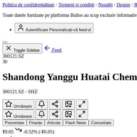
Politica de confidențialitate
·
Termeni și condiții
·
Noutăți
·
Despre
·
R
Toate datele furnizate pe platforma Bulios au scop exclusiv informativ ș
Autentificare
Personalizați-vă feed-ul
Feed
Toggle Sidebar
300121.SZ
30
Shandong Yanggu Huatai Chemic
300121.SZ · SHZ
Urmărește
Urmărește
Prezentare
Finanțe
Articole
Flash News
Comunitate
¥9.65
-0.52%
(-¥0.05)