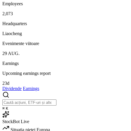
Employees
2,073
Headquarters
Liaocheng
Evenimente viitoare
29
AUG.
Earnings
Upcoming earnings report
23d
Dividende
Earnings
⌘
K
StockBot
Live
Situația pieței
Europa