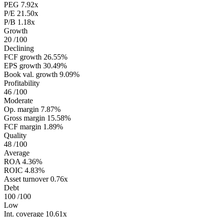
PEG
7.92x
P/E
21.50x
P/B
1.18x
Growth
20
/100
Declining
FCF growth
26.55%
EPS growth
30.49%
Book val. growth
9.09%
Profitability
46
/100
Moderate
Op. margin
7.87%
Gross margin
15.58%
FCF margin
1.89%
Quality
48
/100
Average
ROA
4.36%
ROIC
4.83%
Asset turnover
0.76x
Debt
100
/100
Low
Int. coverage
10.61x