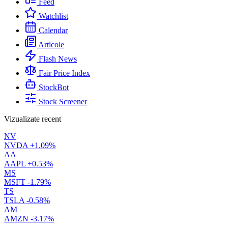
Feed
Watchlist
Calendar
Articole
Flash News
Fair Price Index
StockBot
Stock Screener
Vizualizate recent
NV
NVDA
+1.09%
AA
AAPL
+0.53%
MS
MSFT
-1.79%
TS
TSLA
-0.58%
AM
AMZN
-3.17%