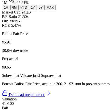
1M
-25.21%
1M
6M
YTD
1Y
5Y
MAX
Market Cap
¥4.2B
P/E Ratio
21.50x
Div. Yield
-
ROE
5.47%
Bulios Fair Price
¥5.91
38.8% downside
Preț actual
¥9.65
Subevaluat
Valoare justă
Supraevaluat
Potrivit Bulios Fair Price, acțiunile 300121.SZ sunt în prezent supraeva
Deblocați prețul corect
Valuation
41
/100
Fair