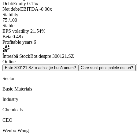
Debt/Equity
0.15x
Net debt/EBITDA
-0.00x
Stability
75
/100
Stable
EPS volatility
21.54%
Beta
0.48x
Profitable years
6
Întreabă StockBot despre 300121.SZ
Online
Este 300121.SZ o achiziție bună acum?
Care sunt principalele riscuri?
Sector
Basic Materials
Industry
Chemicals
CEO
Wenbo Wang