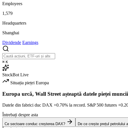
Employees
1,579
Headquarters
Shanghai
Dividende
Earnings
⌘
K
StockBot
Live
Situația pieței
Europa
Europa urcă, Wall Street așteaptă datele pieței muncii
Datele din fabrici duc DAX
+0.70%
la record. S&P 500 futures
+0.2
Întrebați despre asta
Ce sectoare conduc creșterea DAX?
De ce crește prețul petrolului 