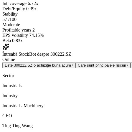
Int. coverage
6.72x
Debt/Equity
0.39x
Stability
57
/100
Moderate
Profitable years
2
EPS volatility
74.15%
Beta
0.83x
Întreabă StockBot despre 300222.SZ
Online
Este 300222.SZ o achiziție bună acum?
Care sunt principalele riscuri?
Sector
Industrials
Industry
Industrial - Machinery
CEO
Ting Ting Wang