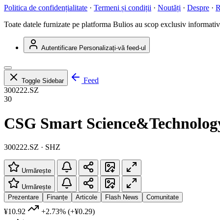
Politica de confidențialitate
·
Termeni și condiții
·
Noutăți
·
Despre
·
R
Toate datele furnizate pe platforma Bulios au scop exclusiv informativ ș
Autentificare
Personalizați-vă feed-ul
Feed
Toggle Sidebar
300222.SZ
30
CSG Smart Science&Technology
300222.SZ · SHZ
Urmărește
Urmărește
Prezentare
Finanțe
Articole
Flash News
Comunitate
¥10.92
+2.73%
(+¥0.29)