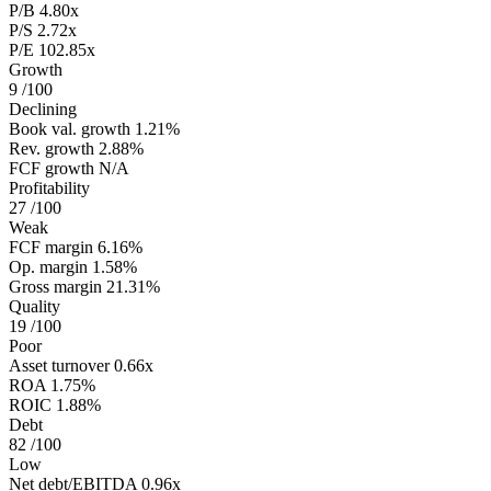
P/B
4.80x
P/S
2.72x
P/E
102.85x
Growth
9
/100
Declining
Book val. growth
1.21%
Rev. growth
2.88%
FCF growth
N/A
Profitability
27
/100
Weak
FCF margin
6.16%
Op. margin
1.58%
Gross margin
21.31%
Quality
19
/100
Poor
Asset turnover
0.66x
ROA
1.75%
ROIC
1.88%
Debt
82
/100
Low
Net debt/EBITDA
0.96x