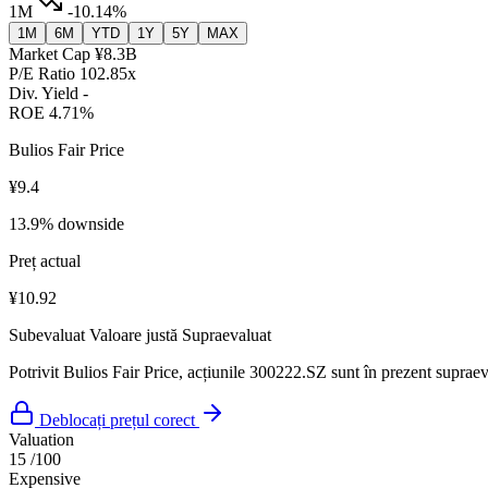
1M
-10.14%
1M
6M
YTD
1Y
5Y
MAX
Market Cap
¥8.3B
P/E Ratio
102.85x
Div. Yield
-
ROE
4.71%
Bulios Fair Price
¥9.4
13.9% downside
Preț actual
¥10.92
Subevaluat
Valoare justă
Supraevaluat
Potrivit Bulios Fair Price, acțiunile 300222.SZ sunt în prezent supraeva
Deblocați prețul corect
Valuation
15
/100
Expensive