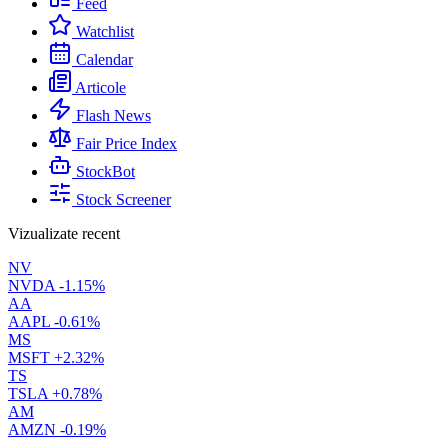
Feed
Watchlist
Calendar
Articole
Flash News
Fair Price Index
StockBot
Stock Screener
Vizualizate recent
NV
NVDA
-1.15%
AA
AAPL
-0.61%
MS
MSFT
+2.32%
TS
TSLA
+0.78%
AM
AMZN
-0.19%