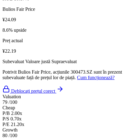
Bulios Fair Price
¥24.09
8.6% upside
Preț actual
¥22.19
Subevaluat
Valoare justă
Supraevaluat
Potrivit Bulios Fair Price, acțiunile 300473.SZ sunt în prezent
subevaluate față de prețul lor de piață.
Cum funcționează?
Deblocați prețul corect
Valuation
79
/100
Cheap
P/B
2.00x
P/S
0.70x
P/E
21.20x
Growth
80
/100