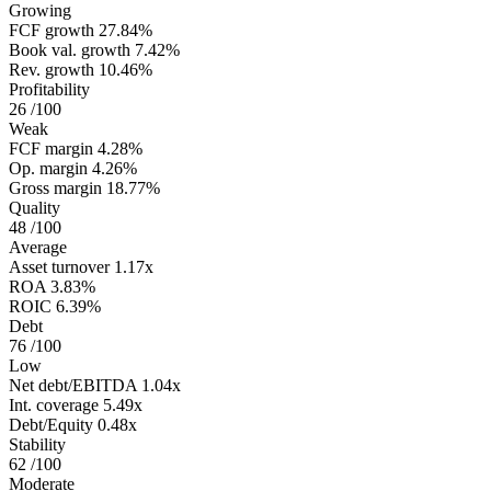
Growing
FCF growth
27.84%
Book val. growth
7.42%
Rev. growth
10.46%
Profitability
26
/100
Weak
FCF margin
4.28%
Op. margin
4.26%
Gross margin
18.77%
Quality
48
/100
Average
Asset turnover
1.17x
ROA
3.83%
ROIC
6.39%
Debt
76
/100
Low
Net debt/EBITDA
1.04x
Int. coverage
5.49x
Debt/Equity
0.48x
Stability
62
/100
Moderate