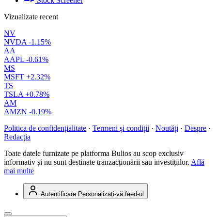
Stock Screener
Vizualizate recent
NV
NVDA
-1.15%
AA
AAPL
-0.61%
MS
MSFT
+2.32%
TS
TSLA
+0.78%
AM
AMZN
-0.19%
Politica de confidențialitate
·
Termeni și condiții
·
Noutăți
·
Despre
·
Redacția
Toate datele furnizate pe platforma Bulios au scop exclusiv
informativ și nu sunt destinate tranzacționării sau investițiilor.
Află
mai multe
Autentificare
Personalizați-vă feed-ul