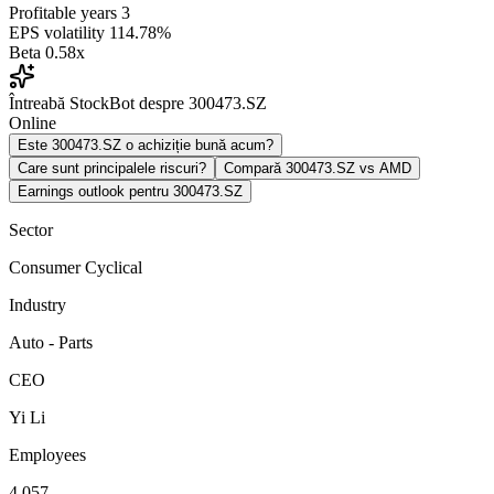
Profitable years
3
EPS volatility
114.78%
Beta
0.58x
Întreabă StockBot despre 300473.SZ
Online
Este 300473.SZ o achiziție bună acum?
Care sunt principalele riscuri?
Compară 300473.SZ vs AMD
Earnings outlook pentru 300473.SZ
Sector
Consumer Cyclical
Industry
Auto - Parts
CEO
Yi Li
Employees
4,057