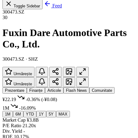
Feed
Toggle Sidebar
300473.SZ
30
Fuxin Dare Automotive Parts
Co., Ltd.
300473.SZ · SHZ
Urmărește
Urmărește
Prezentare
Finanțe
Articole
Flash News
Comunitate
¥22.19
-0.36%
(-¥0.08)
1M
-16.09%
1M
6M
YTD
1Y
5Y
MAX
Market Cap
¥3.8B
P/E Ratio
21.20x
Div. Yield
-
ROE
10.17%