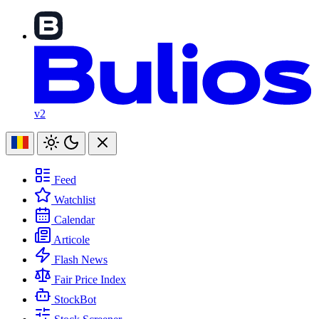
v2
Feed
Watchlist
Calendar
Articole
Flash News
Fair Price Index
StockBot