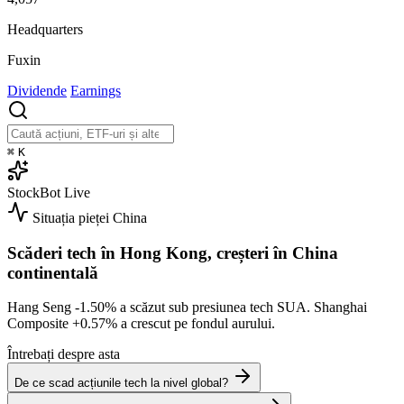
Headquarters
Fuxin
Dividende
Earnings
⌘
K
StockBot
Live
Situația pieței
China
Scăderi tech în Hong Kong, creșteri în China
continentală
Hang Seng
-1.50%
a scăzut sub presiunea tech SUA. Shanghai
Composite
+0.57%
a crescut pe fondul aurului.
Întrebați despre asta
De ce scad acțiunile tech la nivel global?