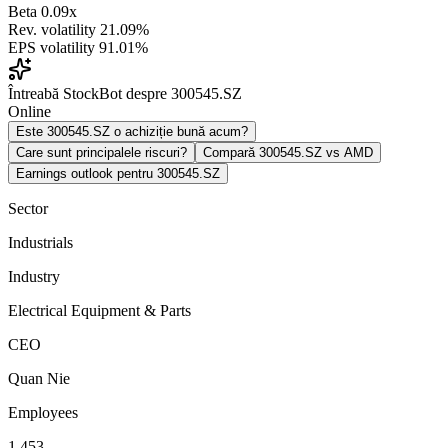
Beta
0.09x
Rev. volatility
21.09%
EPS volatility
91.01%
Întreabă StockBot despre 300545.SZ
Online
Este 300545.SZ o achiziție bună acum?
Care sunt principalele riscuri?
Compară 300545.SZ vs AMD
Earnings outlook pentru 300545.SZ
Sector
Industrials
Industry
Electrical Equipment & Parts
CEO
Quan Nie
Employees
1,453