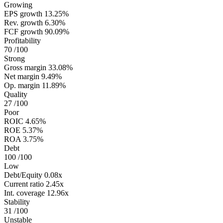
Growing
EPS growth
13.25%
Rev. growth
6.30%
FCF growth
90.09%
Profitability
70
/100
Strong
Gross margin
33.08%
Net margin
9.49%
Op. margin
11.89%
Quality
27
/100
Poor
ROIC
4.65%
ROE
5.37%
ROA
3.75%
Debt
100
/100
Low
Debt/Equity
0.08x
Current ratio
2.45x
Int. coverage
12.96x
Stability
31
/100
Unstable