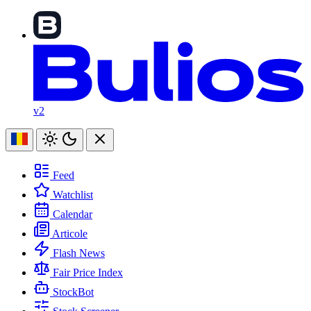
v2
Feed
Watchlist
Calendar
Articole
Flash News
Fair Price Index
StockBot