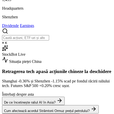
Headquarters
Shenzhen
Dividende
Earnings
⌘
K
StockBot
Live
Situația pieței
China
Retragerea tech apasă acțiunile chineze la deschidere
Shanghai
-0.36%
și Shenzhen
-1.15%
scad pe fondul răcirii raliului
tech. Futures S&P 500
+0.20%
cresc ușor.
Întrebați despre asta
De ce încetinește raliul AI în Asia?
Cum afectează acordul Strâmtorii Ormuz prețul petrolului?