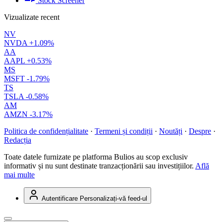
Stock Screener
Vizualizate recent
NV
NVDA
+1.09%
AA
AAPL
+0.53%
MS
MSFT
-1.79%
TS
TSLA
-0.58%
AM
AMZN
-3.17%
Politica de confidențialitate
·
Termeni și condiții
·
Noutăți
·
Despre
·
Redacția
Toate datele furnizate pe platforma Bulios au scop exclusiv
informativ și nu sunt destinate tranzacționării sau investițiilor.
Află
mai multe
Autentificare
Personalizați-vă feed-ul