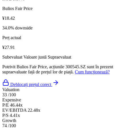
Bulios Fair Price
¥18.42
34.0% downside
Preț actual
¥27.91
Subevaluat
Valoare justă
Supraevaluat
Potrivit Bulios Fair Price, acțiunile 300545.SZ sunt în prezent
supraevaluate față de prețul lor de piață.
Cum funcționează?
Deblocați prețul corect
Valuation
33
/100
Expensive
P/E
46.44x
EV/EBITDA
22.48x
P/S
4.41x
Growth
74
/100