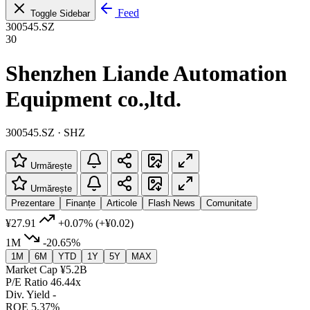
Feed
Toggle Sidebar
300545.SZ
30
Shenzhen Liande Automation
Equipment co.,ltd.
300545.SZ · SHZ
Urmărește
Urmărește
Prezentare
Finanțe
Articole
Flash News
Comunitate
¥27.91
+0.07%
(+¥0.02)
1M
-20.65%
1M
6M
YTD
1Y
5Y
MAX
Market Cap
¥5.2B
P/E Ratio
46.44x
Div. Yield
-
ROE
5.37%